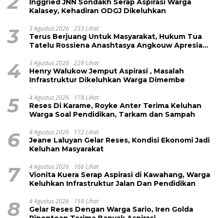
2
Inggried JNN Sondakh Serap Aspirasi Warga
Kalasey, Kehadiran ODGJ Dikeluhkan
3
3 Agustus 2026
233 Lihat
Terus Berjuang Untuk Masyarakat, Hukum Tua
Tatelu Rossiena Anashtasya Angkouw Apresiasi
Kinerja Anggota DPRD Henry Walukow
4
3 Agustus 2026
229 Lihat
Henry Walukow Jemput Aspirasi , Masalah
Infrastruktur Dikeluhkan Warga Dimembe
5
4 Agustus 2026
178 Lihat
Reses Di Karame, Royke Anter Terima Keluhan
Warga Soal Pendidikan, Tarkam dan Sampah
6
4 Agustus 2026
172 Lihat
Jeane Laluyan Gelar Reses, Kondisi Ekonomi Jadi
Keluhan Masyarakat
7
4 Agustus 2026
166 Lihat
Vionita Kuera Serap Aspirasi di Kawahang, Warga
Keluhkan Infrastruktur Jalan Dan Pendidikan
8
4 Agustus 2026
159 Lihat
Gelar Reses Dengan Warga Sario, Iren Golda