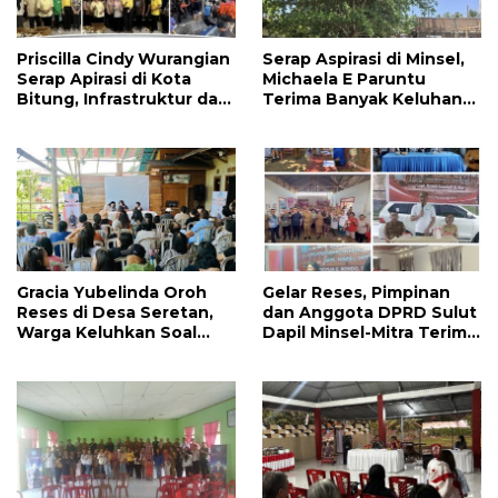
Priscilla Cindy Wurangian
Serap Aspirasi di Minsel,
Serap Apirasi di Kota
Michaela E Paruntu
Bitung, Infrastruktur dan
Terima Banyak Keluhan
Kesehatan Serta
Masyarakat
Pendidikan Dikeluhkan
Warga
Gracia Yubelinda Oroh
Gelar Reses, Pimpinan
Reses di Desa Seretan,
dan Anggota DPRD Sulut
Warga Keluhkan Soal
Dapil Minsel-Mitra Terima
Perbaikkan Infrastruktur
Banyak Aspirasi
Jalan