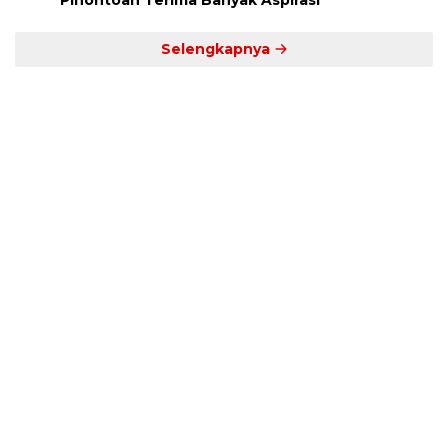
Pinontoan Terima Banyak Aspirasi
Selengkapnya