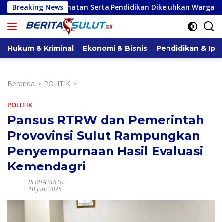
Langsung
ehatan Serta Pendidikan Dikeluhkan Warga
Breaking News
Serap Aspiras
ke
konten
Hukum & Kriminal
Ekonomi & Bisnis
Pendidikan & Ipt
Beranda
POLITIK
POLITIK
Pansus RTRW dan Pemerintah
Provovinsi Sulut Rampungkan
Penyempurnaan Hasil Evaluasi
Kemendagri
BERITA SULUT
10 Juni 2026