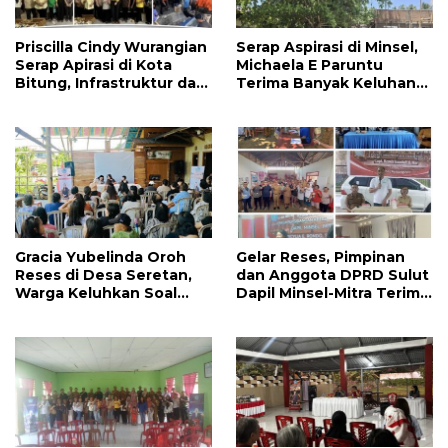
Priscilla Cindy Wurangian
Serap Aspirasi di Minsel,
Serap Apirasi di Kota
Michaela E Paruntu
Bitung, Infrastruktur dan
Terima Banyak Keluhan
Kesehatan Serta
Masyarakat
Pendidikan Dikeluhkan
Warga
Gracia Yubelinda Oroh
Gelar Reses, Pimpinan
Reses di Desa Seretan,
dan Anggota DPRD Sulut
Warga Keluhkan Soal
Dapil Minsel-Mitra Terima
Perbaikkan Infrastruktur
Banyak Aspirasi
Jalan