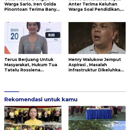
Warga Sario, Iren Golda
Anter Terima Keluhan
Pinontoan Terima Banyak
Warga Soal Pendidikan,
Aspirasi
Tarkam dan Sampah
Terus Berjuang Untuk
Henry Walukow Jemput
Masyarakat, Hukum Tua
Aspirasi , Masalah
Tatelu Rossiena
Infrastruktur Dikeluhkan
Anashtasya Angkouw
Warga Dimembe
Apresiasi Kinerja
Anggota DPRD Henry
Walukow
Rekomendasi untuk kamu