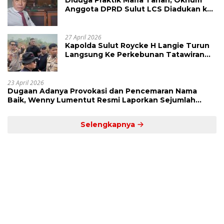
Diduga Praktik Mafia Tanah, Oknum
Anggota DPRD Sulut LCS Diadukan ke
BK dan MP
27 April 2026
Kapolda Sulut Roycke H Langie Turun
Langsung Ke Perkebunan Tatawiran
Tinjau Polemik Lahan 55 Hektare
23 April 2026
Dugaan Adanya Provokasi dan Pencemaran Nama
Baik, Wenny Lumentut Resmi Laporkan Sejumlah
Bakal Calon Hukum Tua Desa Koha
Selengkapnya