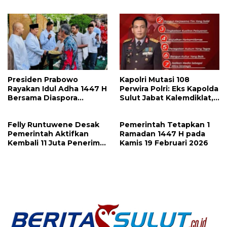
Selengkapnya
Presiden Prabowo
Kapolri Mutasi 108
Rayakan Idul Adha 1447 H
Perwira Polri: Eks Kapolda
Bersama Diaspora
Sulut Jabat Kalemdiklat,
Indonesia di Paris
9 Kapolda Ikut Diganti,
Berikutnya Daftarnya
Felly Runtuwene Desak
Pemerintah Tetapkan 1
Pemerintah Aktifkan
Ramadan 1447 H pada
Kembali 11 Juta Penerima
Kamis 19 Februari 2026
PBI BPJS Kesehatan