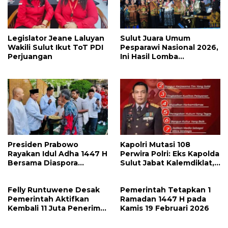
Legislator Jeane Laluyan
Sulut Juara Umum
Wakili Sulut Ikut ToT PDI
Pesparawi Nasional 2026,
Perjuangan
Ini Hasil Lomba
Selengkapnya
Presiden Prabowo
Kapolri Mutasi 108
Rayakan Idul Adha 1447 H
Perwira Polri: Eks Kapolda
Bersama Diaspora
Sulut Jabat Kalemdiklat,
Indonesia di Paris
9 Kapolda Ikut Diganti,
Berikutnya Daftarnya
Felly Runtuwene Desak
Pemerintah Tetapkan 1
Pemerintah Aktifkan
Ramadan 1447 H pada
Kembali 11 Juta Penerima
Kamis 19 Februari 2026
PBI BPJS Kesehatan