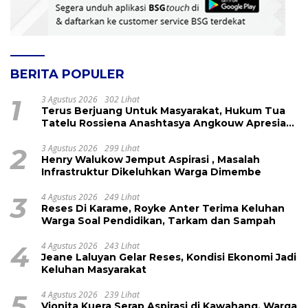
BERITA POPULER
1
3 Agustus 2026
302 Lihat
Terus Berjuang Untuk Masyarakat, Hukum Tua
Tatelu Rossiena Anashtasya Angkouw Apresiasi
Kinerja Anggota DPRD Henry Walukow
2
3 Agustus 2026
299 Lihat
Henry Walukow Jemput Aspirasi , Masalah
Infrastruktur Dikeluhkan Warga Dimembe
3
4 Agustus 2026
249 Lihat
Reses Di Karame, Royke Anter Terima Keluhan
Warga Soal Pendidikan, Tarkam dan Sampah
4
4 Agustus 2026
243 Lihat
Jeane Laluyan Gelar Reses, Kondisi Ekonomi Jadi
Keluhan Masyarakat
5
4 Agustus 2026
239 Lihat
Vionita Kuera Serap Aspirasi di Kawahang, Warga