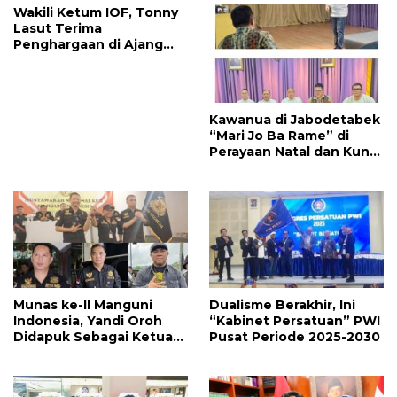
Wakili Ketum IOF, Tonny
Lasut Terima
Penghargaan di Ajang
Indonesia International
Motor Show 2026
Kawanua di Jabodetabek
“Mari Jo Ba Rame” di
Perayaan Natal dan Kunci
Taong, Panitia Juga
Siapkan Bazaar dan
Hiburan
Munas ke-II Manguni
Dualisme Berakhir, Ini
Indonesia, Yandi Oroh
“Kabinet Persatuan” PWI
Didapuk Sebagai Ketua
Pusat Periode 2025-2030
Dewan Pembina DPP MI