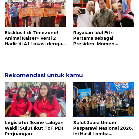
Eksklusif di Timezone!
Rayakan Idul Fitri
Animal Kaiser+ Versi 2
Pertama sebagai
Hadir di 41 Lokasi dengan
Presiden, Momen
76 Mesin Baru Siap
Prabowo Kumpul Bareng
Tempur
Titiek Soeharto dan
Putranya
Rekomendasi untuk kamu
Legislator Jeane Laluyan
Sulut Juara Umum
Wakili Sulut Ikut ToT PDI
Pesparawi Nasional 2026,
Perjuangan
Ini Hasil Lomba