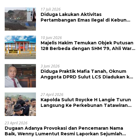
17 Juli 2026
Diduga Lakukan Aktivitas
Pertambangan Emas Ilegal di Kebun
Raya Megawati, Kepolisian Didesak
Tangkap Vinni Sondakh
10 Juni 2026
Majelis Hakim Temukan Objek Putusan
128 Berbeda dengan SHM 79, Ahli Waris
Ajukan Banding Atas Putusan PN
Tondano
3 Juni 2026
Diduga Praktik Mafia Tanah, Oknum
Anggota DPRD Sulut LCS Diadukan ke
BK dan MP
27 April 2026
Kapolda Sulut Roycke H Langie Turun
Langsung Ke Perkebunan Tatawiran
Tinjau Polemik Lahan 55 Hektare
23 April 2026
Dugaan Adanya Provokasi dan Pencemaran Nama
Baik, Wenny Lumentut Resmi Laporkan Sejumlah
Bakal Calon Hukum Tua Desa Koha