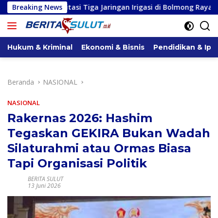
Langsung
 Tiga Jaringan Irigasi di Bolmong Raya, Haslinda Rotinsulu Sia
Breaking News
ke
konten
Hukum & Kriminal
Ekonomi & Bisnis
Pendidikan & Ipt
Beranda
NASIONAL
NASIONAL
Rakernas 2026: Hashim
Tegaskan GEKIRA Bukan Wadah
Silaturahmi atau Ormas Biasa
Tapi Organisasi Politik
BERITA SULUT
13 Juni 2026