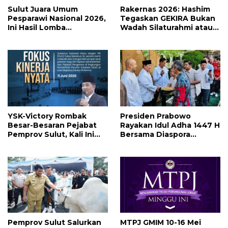
Sulut Juara Umum
Rakernas 2026: Hashim
Pesparawi Nasional 2026,
Tegaskan GEKIRA Bukan
Ini Hasil Lomba
Wadah Silaturahmi atau
Selengkapnya
Ormas Biasa Tapi
Organisasi Politik
YSK-Victory Rombak
Presiden Prabowo
Besar-Besaran Pejabat
Rayakan Idul Adha 1447 H
Pemprov Sulut, Kali Ini
Bersama Diaspora
Ada 134 Jabatan dan Ini
Indonesia di Paris
Daftarnya
Pemprov Sulut Salurkan
MTPJ GMIM 10-16 Mei