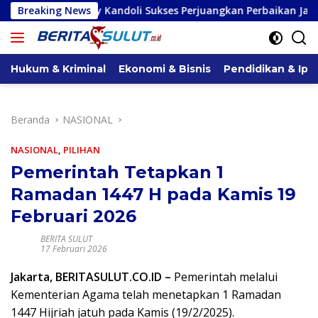
Langsung
mly Kandoli Sukses Perjuangkan Perbaikan Jalan Pontak-Kalai
Breaking News
ke
konten
Hukum & Kriminal
Ekonomi & Bisnis
Pendidikan & Ipt
Beranda
NASIONAL
NASIONAL
,
PILIHAN
Pemerintah Tetapkan 1
Ramadan 1447 H pada Kamis 19
Februari 2026
BERITA SULUT
17 Februari 2026
Jakarta, BERITASULUT.CO.ID –
Pemerintah melalui
Kementerian Agama telah menetapkan 1 Ramadan
1447 Hijriah jatuh pada Kamis (19/2/2025).