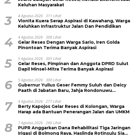
Keluhan Masyarakat
3
4 Agustus 2026
311 Lihat
Vionita Kuera Serap Aspirasi di Kawahang, Warga
Keluhkan Infrastruktur Jalan Dan Pendidikan
4
4 Agustus 2026
308 Lihat
Gelar Reses Dengan Warga Sario, Iren Golda
Pinontoan Terima Banyak Aspirasi
5
5 Agustus 2026
305 Lihat
Gelar Reses, Pimpinan dan Anggota DPRD Sulut
Dapil Minsel-Mitra Terima Banyak Aspirasi
6
5 Agustus 2026
300 Lihat
Gubernur Yulius Geser Femmy Suluh dan Deicy
Paath di Jabatan Baru, Jahja Rondonuwu
Promosi jadi Kadis
7
4 Agustus 2026
277 Lihat
Berty Kapojos Gelar Reses di Kolongan, Warga
Harap ada Bantuan Penerangan Jalan dan UMKM
8
7 Agustus 2026
266 Lihat
PUPR Anggarkan Dana Rehabilitasi Tiga Jaringan
Irigasi di Bolmong Raya, Haslinda Rotinsulu Siap