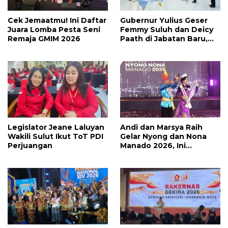
Cek Jemaatmu! Ini Daftar
Gubernur Yulius Geser
Juara Lomba Pesta Seni
Femmy Suluh dan Deicy
Remaja GMIM 2026
Paath di Jabatan Baru,
Jahja Rondonuwu
Promosi jadi Kadis
Legislator Jeane Laluyan
Andi dan Marsya Raih
Wakili Sulut Ikut ToT PDI
Gelar Nyong dan Nona
Perjuangan
Manado 2026, Ini
Pemenang Selengkapnya