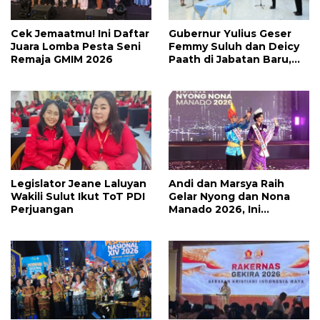
Cek Jemaatmu! Ini Daftar
Gubernur Yulius Geser
Juara Lomba Pesta Seni
Femmy Suluh dan Deicy
Remaja GMIM 2026
Paath di Jabatan Baru,
Jahja Rondonuwu
Promosi jadi Kadis
Legislator Jeane Laluyan
Andi dan Marsya Raih
Wakili Sulut Ikut ToT PDI
Gelar Nyong dan Nona
Perjuangan
Manado 2026, Ini
Pemenang Selengkapnya