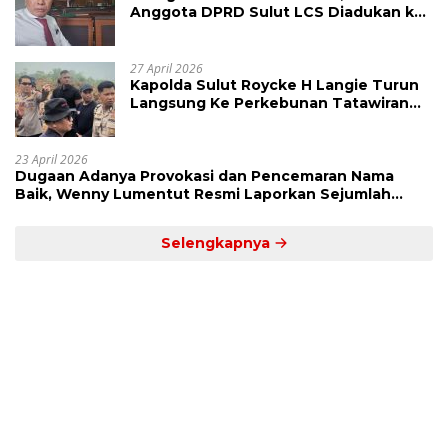
Anggota DPRD Sulut LCS Diadukan ke
BK dan MP
27 April 2026
Kapolda Sulut Roycke H Langie Turun
Langsung Ke Perkebunan Tatawiran
Tinjau Polemik Lahan 55 Hektare
23 April 2026
Dugaan Adanya Provokasi dan Pencemaran Nama
Baik, Wenny Lumentut Resmi Laporkan Sejumlah
Bakal Calon Hukum Tua Desa Koha
Selengkapnya