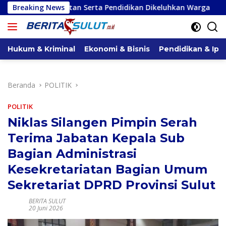
Langsung
esehatan Serta Pendidikan Dikeluhkan Warga
Breaking News
Serap Aspir
ke
konten
Hukum & Kriminal
Ekonomi & Bisnis
Pendidikan & Ipt
Beranda
POLITIK
POLITIK
Niklas Silangen Pimpin Serah
Terima Jabatan Kepala Sub
Bagian Administrasi
Kesekretariatan Bagian Umum
Sekretariat DPRD Provinsi Sulut
BERITA SULUT
20 Juni 2026