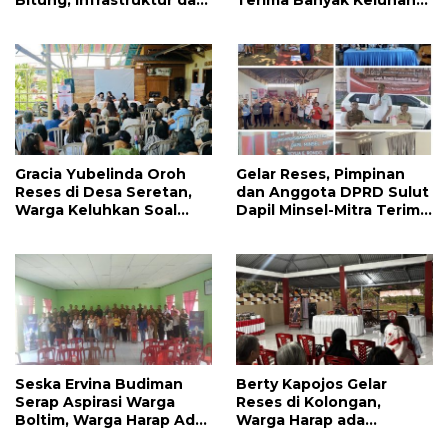
Bitung, Infrastruktur dan
Terima Banyak Keluhan
Kesehatan Serta
Masyarakat
Pendidikan Dikeluhkan
Warga
Gracia Yubelinda Oroh
Gelar Reses, Pimpinan
Reses di Desa Seretan,
dan Anggota DPRD Sulut
Warga Keluhkan Soal
Dapil Minsel-Mitra Terima
Perbaikkan Infrastruktur
Banyak Aspirasi
Jalan
Seska Ervina Budiman
Berty Kapojos Gelar
Serap Aspirasi Warga
Reses di Kolongan,
Boltim, Warga Harap Ada
Warga Harap ada
Dukungan Pengurusan
Bantuan Penerangan