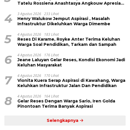
Tatelu Rossiena Anashtasya Angkouw Apresiasi
Kinerja Anggota DPRD Henry Walukow
4
3 Agustus 2026
233 Lihat
Henry Walukow Jemput Aspirasi , Masalah
Infrastruktur Dikeluhkan Warga Dimembe
5
4 Agustus 2026
183 Lihat
Reses Di Karame, Royke Anter Terima Keluhan
Warga Soal Pendidikan, Tarkam dan Sampah
6
4 Agustus 2026
176 Lihat
Jeane Laluyan Gelar Reses, Kondisi Ekonomi Jadi
Keluhan Masyarakat
7
4 Agustus 2026
170 Lihat
Vionita Kuera Serap Aspirasi di Kawahang, Warga
Keluhkan Infrastruktur Jalan Dan Pendidikan
8
4 Agustus 2026
164 Lihat
Gelar Reses Dengan Warga Sario, Iren Golda
Pinontoan Terima Banyak Aspirasi
Selengkapnya