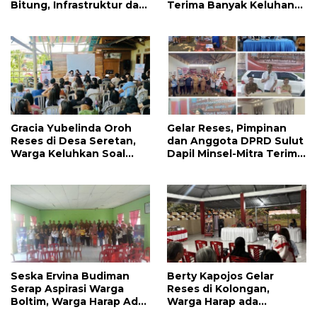
Bitung, Infrastruktur dan
Terima Banyak Keluhan
Kesehatan Serta
Masyarakat
Pendidikan Dikeluhkan
Warga
Gracia Yubelinda Oroh
Gelar Reses, Pimpinan
Reses di Desa Seretan,
dan Anggota DPRD Sulut
Warga Keluhkan Soal
Dapil Minsel-Mitra Terima
Perbaikkan Infrastruktur
Banyak Aspirasi
Jalan
Seska Ervina Budiman
Berty Kapojos Gelar
Serap Aspirasi Warga
Reses di Kolongan,
Boltim, Warga Harap Ada
Warga Harap ada
Dukungan Pengurusan
Bantuan Penerangan