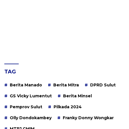
TAG
Berita Manado
Berita Mitra
DPRD Sulut
GS Vicky Lumentut
Berita Minsel
Pemprov Sulut
Pilkada 2024
Olly Dondokambey
Franky Donny Wongkar
MTPJ GMIM