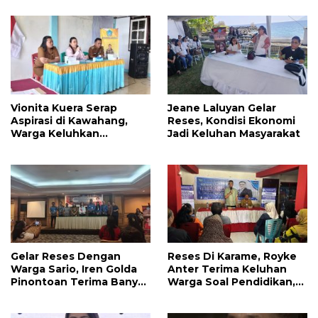
IPR
Jalan dan UMKM
Vionita Kuera Serap
Jeane Laluyan Gelar
Aspirasi di Kawahang,
Reses, Kondisi Ekonomi
Warga Keluhkan
Jadi Keluhan Masyarakat
Infrastruktur Jalan Dan
Pendidikan
Gelar Reses Dengan
Reses Di Karame, Royke
Warga Sario, Iren Golda
Anter Terima Keluhan
Pinontoan Terima Banyak
Warga Soal Pendidikan,
Aspirasi
Tarkam dan Sampah