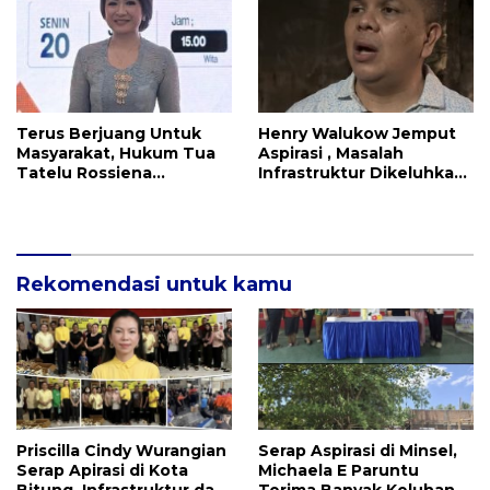
Terus Berjuang Untuk
Henry Walukow Jemput
Masyarakat, Hukum Tua
Aspirasi , Masalah
Tatelu Rossiena
Infrastruktur Dikeluhkan
Anashtasya Angkouw
Warga Dimembe
Apresiasi Kinerja
Anggota DPRD Henry
Walukow
Rekomendasi untuk kamu
Priscilla Cindy Wurangian
Serap Aspirasi di Minsel,
Serap Apirasi di Kota
Michaela E Paruntu