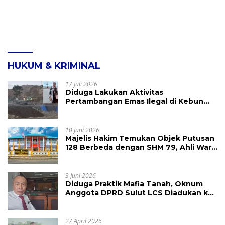
HUKUM & KRIMINAL
17 Juli 2026
Diduga Lakukan Aktivitas
Pertambangan Emas Ilegal di Kebun
Raya Megawati, Kepolisian Didesak
Tangkap Vinni Sondakh
10 Juni 2026
Majelis Hakim Temukan Objek Putusan
128 Berbeda dengan SHM 79, Ahli Waris
Ajukan Banding Atas Putusan PN
Tondano
3 Juni 2026
Diduga Praktik Mafia Tanah, Oknum
Anggota DPRD Sulut LCS Diadukan ke
BK dan MP
27 April 2026