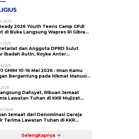
LIGIUS
ni 2026
Ready 2026 Youth Teens Camp GPdI
ut di Buka Langsung Wapres RI Gibran
abuming Raka, Hillary Julia Tuwo Beri
esiasi Tinggi
i 2026
retariat dan Anggota DPRD Sulut
ar Ibadah Rutin, Royke Anter
paikan Firman Tuhan Menjadi Alarm
 Pengingat
i 2026
J GMIM 10-16 Mei 2026 : Iman Kamu
gan Bergantung pada Hikmat Manusia,
api pada Kekuatan Allah
 2026
langsung Dahsyat, Ribuan Jemaat
a Lawatan Tuhan di KKR Mujizat
embuhan ‘Waktunya Sudah Dekat’
ril 2026
uan Jemaat dari Denominasi Gereja
r Terima Lawatan Tuhan di KKR
izat Kesembuhan Malam Ke 3
Selengkapnya