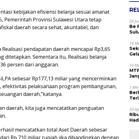
RE
tasi kebijakan efisiensi belanja sesuai amanat
, Pemerintah Provinsi Sulawesi Utara tetap
29 Ju
Be 
skal daerah secara sehat, akuntabel, dan
Sul
Rak
Apr
18 Me
Sek
a Realisasi pendapatan daerah mencapai Rp3,65
Gel
ng ditetapkan. Sementara itu, Realisasi belanja
Sam
,36 persen dari anggaran.
dan
10 Me
MTP
Jan
SiLPA sebesar Rp177,13 miliar yang mencerminkan
Tet
h, efektivitas pelaksanaan program pembangunan,
1 Mei
Ber
 keuangan daerah,”katanya.
Terim
Kes
an daerah, kita juga mencatatkan penguatan
30 Ap
Rib
an.
Hadi
Muj
erhasil mencatatkan total Aset Daerah sebesar
 dari Rp 710 miliar rupiah jika dibandingkan dengan