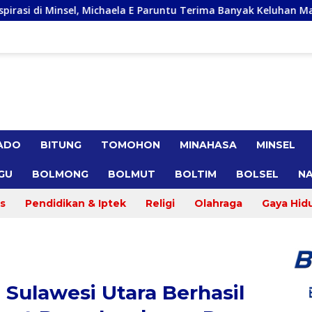
la E Paruntu Terima Banyak Keluhan Masyarakat
Gracia 
ADO
BITUNG
TOMOHON
MINAHASA
MINSEL
GU
BOLMONG
BOLMUT
BOLTIM
BOLSEL
NA
s
Pendidikan & Iptek
Religi
Olahraga
Gaya Hid
 Sulawesi Utara Berhasil