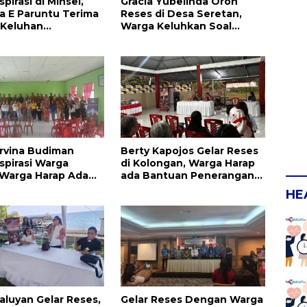
pirasi di Minsel,
Gracia Yubelinda Oroh
a E Paruntu Terima
Reses di Desa Seretan,
 Keluhan
Warga Keluhkan Soal
kat
Perbaikkan Infrastruktur
Jalan
rvina Budiman
Berty Kapojos Gelar Reses
spirasi Warga
di Kolongan, Warga Harap
 Warga Harap Ada
ada Bantuan Penerangan
an Pengurusan IPR
Jalan dan UMKM
HE
aluyan Gelar Reses,
Gelar Reses Dengan Warga