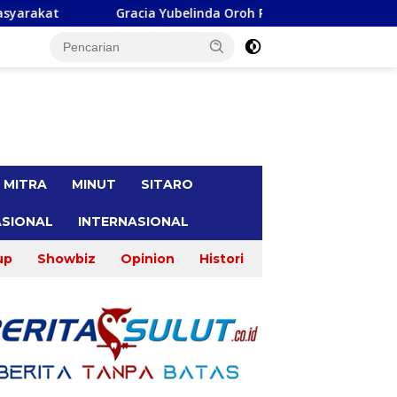
Yubelinda Oroh Reses di Desa Seretan, Warga Keluhkan Soal Perb
tutup
MITRA
MINUT
SITARO
SIONAL
INTERNASIONAL
up
Showbiz
Opinion
Histori