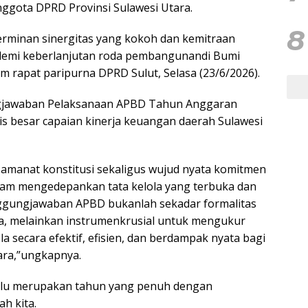
ggota DPRD Provinsi Sulawesi Utara.
8
rminan sinergitas yang kokoh dan kemitraan
s demi keberlanjutan roda pembangunandi Bumi
m rapat paripurna DPRD Sulut, Selasa (23/6/2026).
gjawaban Pelaksanaan APBD Tahun Anggaran
s besar capaian kinerja keuangan daerah Sulawesi
amanat konstitusi sekaligus wujud nyata komitmen
alam mengedepankan tata kelola yang terbuka dan
nggungjawaban APBD bukanlah sekadar formalitas
ta, melainkan instrumenkrusial untuk mengukur
a secara efektif, efisien, dan berdampak nyata bagi
ara,”ungkapnya.
alu merupakan tahun yang penuh dengan
h kita.