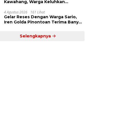
Kawahang, Warga Keluhkan
Infrastruktur Jalan Dan Pendidikan
4 Agustus 2026
161 Lihat
Gelar Reses Dengan Warga Sario,
Iren Golda Pinontoan Terima Banyak
Aspirasi
Selengkapnya