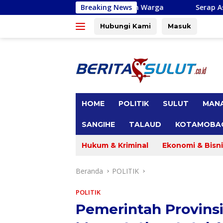
Langsung
kan Dikeluhkan Warga
Breaking News
Serap Aspirasi di Minsel, Michae
ke
konten
Hubungi Kami
Masuk
tutup
HOME
POLITIK
SULUT
MAN
SANGIHE
TALAUD
KOTAMOBA
Hukum & Kriminal
Ekonomi & Bisni
Beranda
POLITIK
POLITIK
Pemerintah Provinsi