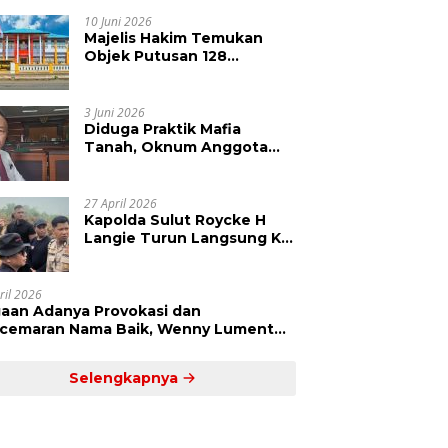
Kepolisian Didesak
Tangkap Vinni Sondakh
10 Juni 2026
Majelis Hakim Temukan
Objek Putusan 128
Berbeda dengan SHM 79,
Ahli Waris Ajukan Banding
Atas Putusan PN Tondano
3 Juni 2026
Diduga Praktik Mafia
Tanah, Oknum Anggota
DPRD Sulut LCS Diadukan
ke BK dan MP
27 April 2026
Kapolda Sulut Roycke H
Langie Turun Langsung Ke
Perkebunan Tatawiran
Tinjau Polemik Lahan 55
Hektare
ril 2026
aan Adanya Provokasi dan
cemaran Nama Baik, Wenny Lumentut
mi Laporkan Sejumlah Bakal Calon
um Tua Desa Koha
Selengkapnya