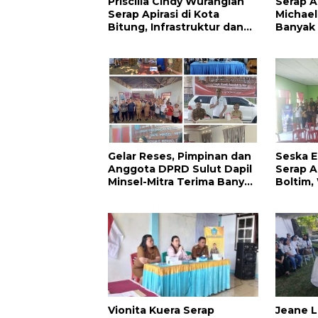
Priscilla Cindy Wurangian
Serap As
Serap Apirasi di Kota
Michael
Bitung, Infrastruktur dan
Banyak
Kesehatan Serta
Masyara
Pendidikan Dikeluhkan
Warga
Gelar Reses, Pimpinan dan
Seska E
Anggota DPRD Sulut Dapil
Serap A
Minsel-Mitra Terima Banyak
Boltim,
Aspirasi
Dukung
Vionita Kuera Serap
Jeane L