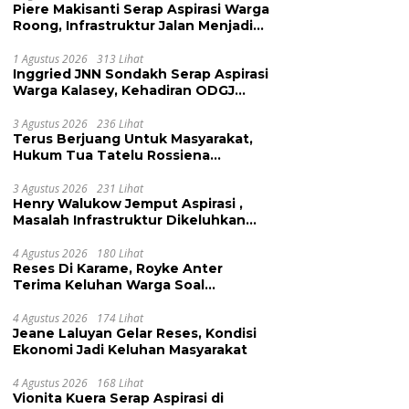
Piere Makisanti Serap Aspirasi Warga
Roong, Infrastruktur Jalan Menjadi
Keluhan
1 Agustus 2026
313 Lihat
Inggried JNN Sondakh Serap Aspirasi
Warga Kalasey, Kehadiran ODGJ
Dikeluhkan
3 Agustus 2026
236 Lihat
Terus Berjuang Untuk Masyarakat,
Hukum Tua Tatelu Rossiena
Anashtasya Angkouw Apresiasi
Kinerja Anggota DPRD Henry
3 Agustus 2026
231 Lihat
Henry Walukow Jemput Aspirasi ,
Walukow
Masalah Infrastruktur Dikeluhkan
Warga Dimembe
4 Agustus 2026
180 Lihat
Reses Di Karame, Royke Anter
Terima Keluhan Warga Soal
Pendidikan, Tarkam dan Sampah
4 Agustus 2026
174 Lihat
Jeane Laluyan Gelar Reses, Kondisi
Ekonomi Jadi Keluhan Masyarakat
4 Agustus 2026
168 Lihat
Vionita Kuera Serap Aspirasi di