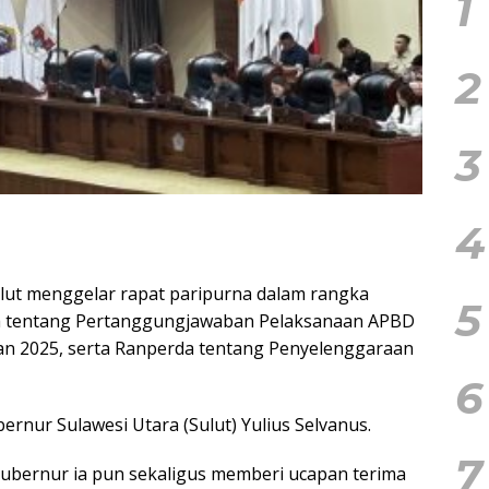
1
2
3
4
lut menggelar rapat paripurna dalam rangka
5
a tentang Pertanggungjawaban Pelaksanaan APBD
an 2025, serta Ranperda tentang Penyelenggaraan
6
ernur Sulawesi Utara (Sulut) Yulius Selvanus.
7
ubernur ia pun sekaligus memberi ucapan terima