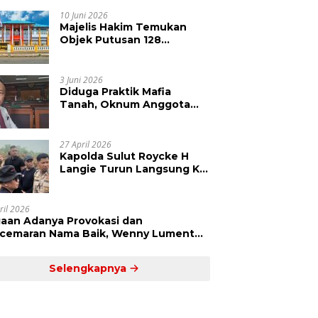
Kepolisian Didesak
Tangkap Vinni Sondakh
10 Juni 2026
Majelis Hakim Temukan
Objek Putusan 128
Berbeda dengan SHM 79,
Ahli Waris Ajukan Banding
Atas Putusan PN Tondano
3 Juni 2026
Diduga Praktik Mafia
Tanah, Oknum Anggota
DPRD Sulut LCS Diadukan
ke BK dan MP
27 April 2026
Kapolda Sulut Roycke H
Langie Turun Langsung Ke
Perkebunan Tatawiran
Tinjau Polemik Lahan 55
Hektare
ril 2026
aan Adanya Provokasi dan
cemaran Nama Baik, Wenny Lumentut
mi Laporkan Sejumlah Bakal Calon
um Tua Desa Koha
Selengkapnya