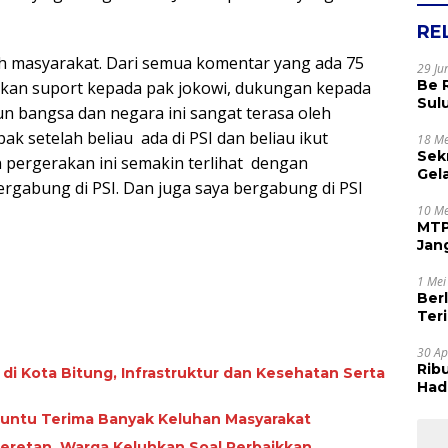
RE
leh masyarakat. Dari semua komentar yang ada 75
29 Ju
Be 
kan suport kepada pak jokowi, dukungan kepada
Sul
n bangsa dan negara ini sangat terasa oleh
Rak
k setelah beliau ada di PSI dan beliau ikut
Apr
18 Me
Sek
an pergerakan ini semakin terlihat dengan
Gel
gabung di PSI. Dan juga saya bergabung di PSI
Sam
dan
10 Me
MTP
Jan
Tet
1 Mei
Ber
Terim
Kes
30 Ap
Rib
i di Kota Bitung, Infrastruktur dan Kesehatan Serta
Hadi
Muj
Paruntu Terima Banyak Keluhan Masyarakat
Seretan, Warga Keluhkan Soal Perbaikkan