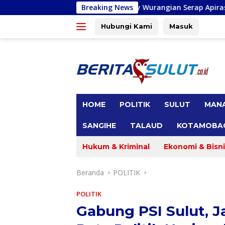
Langsung
Priscilla Cindy Wurangian Serap Apirasi di Kota Bitung, In
Breaking News
ke
konten
Hubungi Kami
Masuk
tutup
HOME
POLITIK
SULUT
MAN
SANGIHE
TALAUD
KOTAMOBA
Hukum & Kriminal
Ekonomi & Bisni
Beranda
POLITIK
POLITIK
Gabung PSI Sulut, J