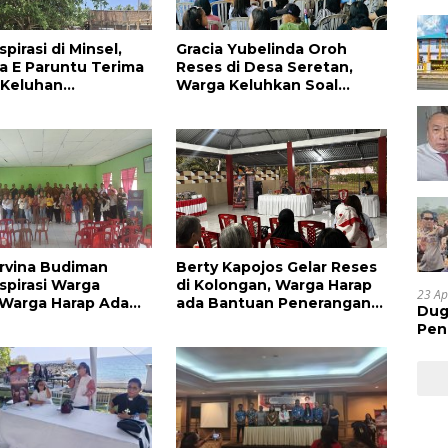
pirasi di Minsel,
Gracia Yubelinda Oroh
a E Paruntu Terima
Reses di Desa Seretan,
 Keluhan
Warga Keluhkan Soal
kat
Perbaikkan Infrastruktur
Jalan
rvina Budiman
Berty Kapojos Gelar Reses
spirasi Warga
di Kolongan, Warga Harap
23 Ap
 Warga Harap Ada
ada Bantuan Penerangan
Dug
an Pengurusan IPR
Jalan dan UMKM
Pen
Res
Huk