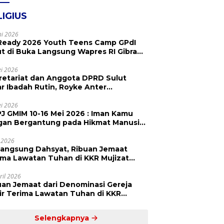
LIGIUS
ni 2026
Ready 2026 Youth Teens Camp GPdI
ut di Buka Langsung Wapres RI Gibran
abuming Raka, Hillary Julia Tuwo Beri
esiasi Tinggi
i 2026
retariat dan Anggota DPRD Sulut
ar Ibadah Rutin, Royke Anter
paikan Firman Tuhan Menjadi Alarm
 Pengingat
i 2026
J GMIM 10-16 Mei 2026 : Iman Kamu
gan Bergantung pada Hikmat Manusia,
api pada Kekuatan Allah
 2026
langsung Dahsyat, Ribuan Jemaat
a Lawatan Tuhan di KKR Mujizat
embuhan ‘Waktunya Sudah Dekat’
ril 2026
uan Jemaat dari Denominasi Gereja
r Terima Lawatan Tuhan di KKR
izat Kesembuhan Malam Ke 3
Selengkapnya