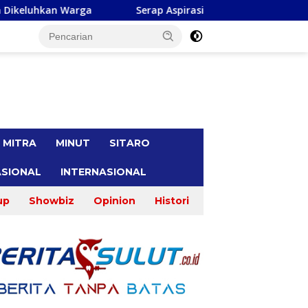
Serap Aspirasi di Minsel, Michaela E Paruntu Terima Ban
tutup
MITRA
MINUT
SITARO
SIONAL
INTERNASIONAL
up
Showbiz
Opinion
Histori