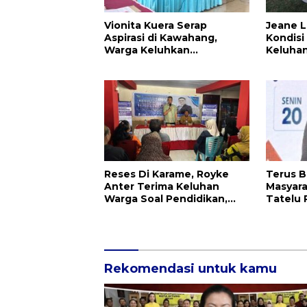
Vionita Kuera Serap
Jeane L
Aspirasi di Kawahang,
Kondisi
Warga Keluhkan
Keluhan
Infrastruktur Jalan Dan
Pendidikan
Reses Di Karame, Royke
Terus B
Anter Terima Keluhan
Masyar
Warga Soal Pendidikan,
Tatelu 
Tarkam dan Sampah
Anasht
Apresiasi K
DPRD H
Rekomendasi untuk kamu