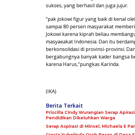
sukses, yang berhasil dan juga jujur.
“pak jokowi figur yang baik di kenal o
sampai 80 persen masyarakat memberi
Jokowi karena kiprah beliau membangu
masyaeakat Indonesia. Dan itu berdampa
berkonsolidasi di provinsi-provinsi. D
bergabungnya banyak kader bangsa ber
karena Harus,”pungkas Karinda.
(IKA)
Berita Terkait
Priscilla Cindy Wurangian Serap Apiras
Pendidikan Dikeluhkan Warga
Serap Aspirasi di Minsel, Michaela E 
Gracia Yubelinda Oroh Reses di Desa 