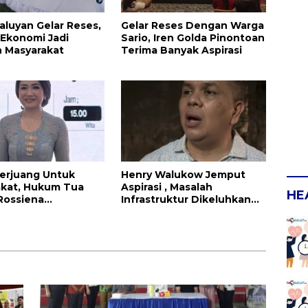
aluyan Gelar Reses,
Gelar Reses Dengan Warga
 Ekonomi Jadi
Sario, Iren Golda Pinontoan
 Masyarakat
Terima Banyak Aspirasi
erjuang Untuk
Henry Walukow Jemput
akat, Hukum Tua
Aspirasi , Masalah
HE
Rossiena
Infrastruktur Dikeluhkan
asya Angkouw
Warga Dimembe
inerja Anggota
enry Walukow