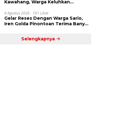
Kawahang, Warga Keluhkan
Infrastruktur Jalan Dan Pendidikan
4 Agustus 2026
161 Lihat
Gelar Reses Dengan Warga Sario,
Iren Golda Pinontoan Terima Banyak
Aspirasi
Selengkapnya