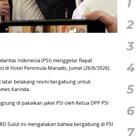
1
2
3
lidaritas Indonesia (PSI) menggelar Rapat
4
) di Hotel Peninsula Manado, Jumat (26/6/2026).
i latar belakang resmi bergabung untuk
5
ames Karinda.
gsung di pakaikan jaket PSI oleh Ketua DPP PSI
6
D Sulut ini mengatakan bahwa bergabung di PSI
7