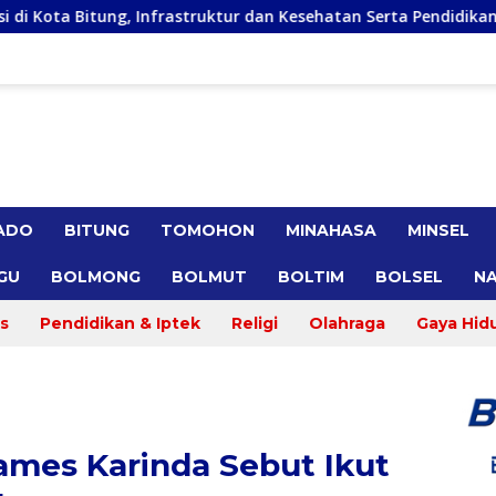
frastruktur dan Kesehatan Serta Pendidikan Dikeluhkan Warga
ADO
BITUNG
TOMOHON
MINAHASA
MINSEL
GU
BOLMONG
BOLMUT
BOLTIM
BOLSEL
NA
s
Pendidikan & Iptek
Religi
Olahraga
Gaya Hid
ames Karinda Sebut Ikut