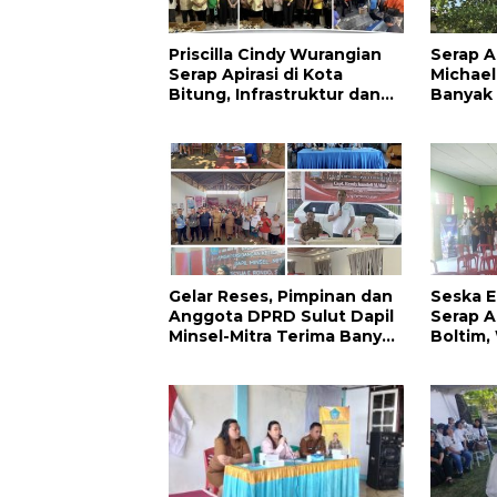
Priscilla Cindy Wurangian
Serap As
Serap Apirasi di Kota
Michael
Bitung, Infrastruktur dan
Banyak
Kesehatan Serta
Masyara
Pendidikan Dikeluhkan
Warga
Gelar Reses, Pimpinan dan
Seska E
Anggota DPRD Sulut Dapil
Serap A
Minsel-Mitra Terima Banyak
Boltim,
Aspirasi
Dukung