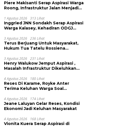
Piere Makisanti Serap Aspirasi Warga
Roong, Infrastruktur Jalan Menjadi
Keluhan
1 Agustus 2026
313 Lihat
Inggried JNN Sondakh Serap Aspirasi
Warga Kalasey, Kehadiran ODGJ
Dikeluhkan
3 Agustus 2026
236 Lihat
Terus Berjuang Untuk Masyarakat,
Hukum Tua Tatelu Rossiena
Anashtasya Angkouw Apresiasi
Kinerja Anggota DPRD Henry
3 Agustus 2026
231 Lihat
Henry Walukow Jemput Aspirasi ,
Walukow
Masalah Infrastruktur Dikeluhkan
Warga Dimembe
4 Agustus 2026
180 Lihat
Reses Di Karame, Royke Anter
Terima Keluhan Warga Soal
Pendidikan, Tarkam dan Sampah
4 Agustus 2026
174 Lihat
Jeane Laluyan Gelar Reses, Kondisi
Ekonomi Jadi Keluhan Masyarakat
4 Agustus 2026
168 Lihat
Vionita Kuera Serap Aspirasi di