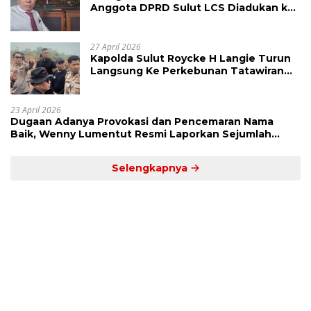
Anggota DPRD Sulut LCS Diadukan ke
BK dan MP
27 April 2026
Kapolda Sulut Roycke H Langie Turun
Langsung Ke Perkebunan Tatawiran
Tinjau Polemik Lahan 55 Hektare
23 April 2026
Dugaan Adanya Provokasi dan Pencemaran Nama
Baik, Wenny Lumentut Resmi Laporkan Sejumlah
Bakal Calon Hukum Tua Desa Koha
Selengkapnya