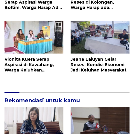
Serap Aspirasi Warga
Reses di Kolongan,
Boltim, Warga Harap Ada
Warga Harap ada
Dukungan Pengurusan
Bantuan Penerangan
IPR
Jalan dan UMKM
Vionita Kuera Serap
Jeane Laluyan Gelar
Aspirasi di Kawahang,
Reses, Kondisi Ekonomi
Warga Keluhkan
Jadi Keluhan Masyarakat
Infrastruktur Jalan Dan
Pendidikan
Rekomendasi untuk kamu