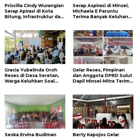
Priscilla Cindy Wurangian
Serap Aspirasi di Minsel,
Serap Apirasi di Kota
Michaela E Paruntu
Bitung, Infrastruktur dan
Terima Banyak Keluhan
Kesehatan Serta
Masyarakat
Pendidikan Dikeluhkan
Warga
Gracia Yubelinda Oroh
Gelar Reses, Pimpinan
Reses di Desa Seretan,
dan Anggota DPRD Sulut
Warga Keluhkan Soal
Dapil Minsel-Mitra Terima
Perbaikkan Infrastruktur
Banyak Aspirasi
Jalan
Seska Ervina Budiman
Berty Kapojos Gelar