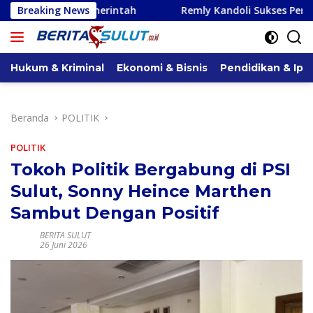
Langsung
emerintah
Breaking News
Remly Kandoli Sukses Perjuangkan Perbaika
ke
konten
Hukum & Kriminal
Ekonomi & Bisnis
Pendidikan & Ipt
Beranda
POLITIK
POLITIK
Tokoh Politik Bergabung di PSI
Sulut, Sonny Heince Marthen
Sambut Dengan Positif
BERITA SULUT
26 Juni 2026