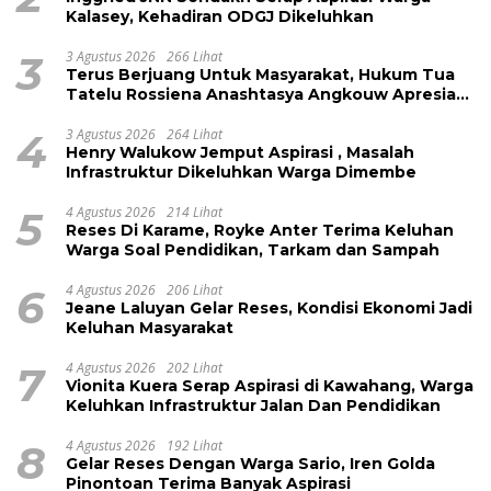
Kalasey, Kehadiran ODGJ Dikeluhkan
3
3 Agustus 2026
266 Lihat
Terus Berjuang Untuk Masyarakat, Hukum Tua
Tatelu Rossiena Anashtasya Angkouw Apresiasi
Kinerja Anggota DPRD Henry Walukow
4
3 Agustus 2026
264 Lihat
Henry Walukow Jemput Aspirasi , Masalah
Infrastruktur Dikeluhkan Warga Dimembe
5
4 Agustus 2026
214 Lihat
Reses Di Karame, Royke Anter Terima Keluhan
Warga Soal Pendidikan, Tarkam dan Sampah
6
4 Agustus 2026
206 Lihat
Jeane Laluyan Gelar Reses, Kondisi Ekonomi Jadi
Keluhan Masyarakat
7
4 Agustus 2026
202 Lihat
Vionita Kuera Serap Aspirasi di Kawahang, Warga
Keluhkan Infrastruktur Jalan Dan Pendidikan
8
4 Agustus 2026
192 Lihat
Gelar Reses Dengan Warga Sario, Iren Golda
Pinontoan Terima Banyak Aspirasi