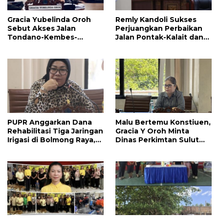
Gracia Yubelinda Oroh
Remly Kandoli Sukses
Sebut Akses Jalan
Perjuangkan Perbaikan
Tondano-Kembes-
Jalan Pontak-Kalait dan
Manado Perlu Perhatian
Amurang-Ratahan
Pemerintah
PUPR Anggarkan Dana
Malu Bertemu Konstiuen,
Rehabilitasi Tiga Jaringan
Gracia Y Oroh Minta
Irigasi di Bolmong Raya,
Dinas Perkimtan Sulut
Haslinda Rotinsulu Siap
Prioritaskan
Kawal
Pembangunan Akses
Jalan di Tandengan I