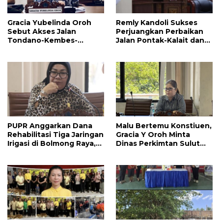
Gracia Yubelinda Oroh
Remly Kandoli Sukses
Sebut Akses Jalan
Perjuangkan Perbaikan
Tondano-Kembes-
Jalan Pontak-Kalait dan
Manado Perlu Perhatian
Amurang-Ratahan
Pemerintah
PUPR Anggarkan Dana
Malu Bertemu Konstiuen,
Rehabilitasi Tiga Jaringan
Gracia Y Oroh Minta
Irigasi di Bolmong Raya,
Dinas Perkimtan Sulut
Haslinda Rotinsulu Siap
Prioritaskan
Kawal
Pembangunan Akses
Jalan di Tandengan I