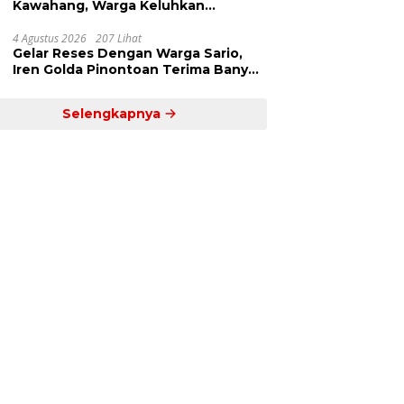
Kawahang, Warga Keluhkan
Infrastruktur Jalan Dan Pendidikan
4 Agustus 2026
207 Lihat
Gelar Reses Dengan Warga Sario,
Iren Golda Pinontoan Terima Banyak
Aspirasi
Selengkapnya