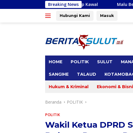
Langsung
da Rotinsulu Siap Kawal
Breaking News
Malu Bertemu Konstiuen, Graci
ke
konten
Hubungi Kami
Masuk
tutup
HOME
POLITIK
SULUT
MAN
SANGIHE
TALAUD
KOTAMOBA
Hukum & Kriminal
Ekonomi & Bisni
Beranda
POLITIK
POLITIK
Wakil Ketua DPRD S