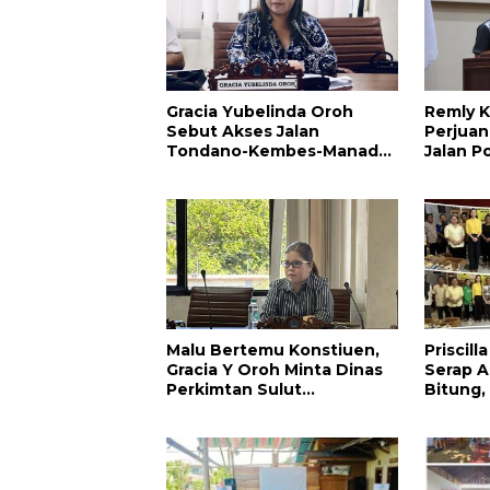
Gracia Yubelinda Oroh
Remly K
Sebut Akses Jalan
Perjuan
Tondano-Kembes-Manado
Jalan P
Perlu Perhatian
Amuran
Pemerintah
Malu Bertemu Konstiuen,
Priscil
Gracia Y Oroh Minta Dinas
Serap Ap
Perkimtan Sulut
Bitung,
Prioritaskan Pembangunan
Kesehat
Akses Jalan di Tandengan I
Pendidi
Warga