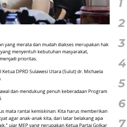
1
2
3
an yang merata dan mudah diakses merupakan hak
am yang menyentuh kebutuhan masyarakat,
menjadi prioritas.
4
 Ketua DPRD Sulawesi Utara (Sulut) dr. Michaela
.
5
awal dan mendukung penuh keberadaan Program
.
6
us mata rantai kemiskinan. Kita harus memberikan
t agar anak-anak kita, dari latar belakang apa
7
aik,” ujar MEP yang nerupakan Ketua Partai Golkar