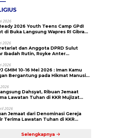
LIGIUS
ni 2026
Ready 2026 Youth Teens Camp GPdI
ut di Buka Langsung Wapres RI Gibran
abuming Raka, Hillary Julia Tuwo Beri
esiasi Tinggi
i 2026
retariat dan Anggota DPRD Sulut
ar Ibadah Rutin, Royke Anter
paikan Firman Tuhan Menjadi Alarm
 Pengingat
i 2026
J GMIM 10-16 Mei 2026 : Iman Kamu
gan Bergantung pada Hikmat Manusia,
api pada Kekuatan Allah
 2026
langsung Dahsyat, Ribuan Jemaat
a Lawatan Tuhan di KKR Mujizat
embuhan ‘Waktunya Sudah Dekat’
ril 2026
uan Jemaat dari Denominasi Gereja
r Terima Lawatan Tuhan di KKR
izat Kesembuhan Malam Ke 3
Selengkapnya