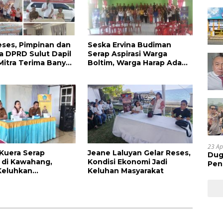
eses, Pimpinan dan
Seska Ervina Budiman
 DPRD Sulut Dapil
Serap Aspirasi Warga
Mitra Terima Banyak
Boltim, Warga Harap Ada
Dukungan Pengurusan IPR
23 Ap
 Kuera Serap
Jeane Laluyan Gelar Reses,
Dug
i di Kawahang,
Kondisi Ekonomi Jadi
Pen
Keluhkan
Keluhan Masyarakat
Res
ruktur Jalan Dan
Huk
kan