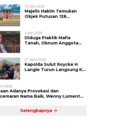
Kepolisian Didesak
Tangkap Vinni Sondakh
10 Juni 2026
Majelis Hakim Temukan
Objek Putusan 128
Berbeda dengan SHM 79,
Ahli Waris Ajukan Banding
Atas Putusan PN Tondano
3 Juni 2026
Diduga Praktik Mafia
Tanah, Oknum Anggota
DPRD Sulut LCS Diadukan
ke BK dan MP
27 April 2026
Kapolda Sulut Roycke H
Langie Turun Langsung Ke
Perkebunan Tatawiran
Tinjau Polemik Lahan 55
Hektare
ril 2026
aan Adanya Provokasi dan
cemaran Nama Baik, Wenny Lumentut
mi Laporkan Sejumlah Bakal Calon
um Tua Desa Koha
Selengkapnya