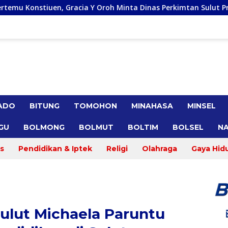
a Y Oroh Minta Dinas Perkimtan Sulut Prioritaskan Pembanguna
ADO
BITUNG
TOMOHON
MINAHASA
MINSEL
GU
BOLMONG
BOLMUT
BOLTIM
BOLSEL
NA
s
Pendidikan & Iptek
Religi
Olahraga
Gaya Hid
ulut Michaela Paruntu