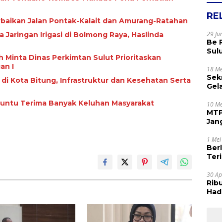
RE
rbaikan Jalan Pontak-Kalait dan Amurang-Ratahan
29 Ju
ngan Irigasi di Bolmong Raya, Haslinda
Be 
Sul
 Minta Dinas Perkimtan Sulut Prioritaskan
Rak
an I
Apr
18 Me
Sek
i di Kota Bitung, Infrastruktur dan Kesehatan Serta
Gel
Sam
Paruntu Terima Banyak Keluhan Masyarakat
dan
10 Me
MTP
Jan
Tet
1 Mei
Ber
Terim
Kes
30 Ap
Rib
Hadi
Muj