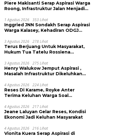
Piere Makisanti Serap Aspirasi Warga
Roong, Infrastruktur Jalan Menjadi
Keluhan
1 Agustus 2026
353 Lihat
Inggried JNN Sondakh Serap Aspirasi
Warga Kalasey, Kehadiran ODGJ
Dikeluhkan
3 Agustus 2026
278 Lihat
Terus Berjuang Untuk Masyarakat,
Hukum Tua Tatelu Rossiena
Anashtasya Angkouw Apresiasi
Kinerja Anggota DPRD Henry
3 Agustus 2026
275 Lihat
Henry Walukow Jemput Aspirasi ,
Walukow
Masalah Infrastruktur Dikeluhkan
Warga Dimembe
4 Agustus 2026
224 Lihat
Reses Di Karame, Royke Anter
Terima Keluhan Warga Soal
Pendidikan, Tarkam dan Sampah
4 Agustus 2026
217 Lihat
Jeane Laluyan Gelar Reses, Kondisi
Ekonomi Jadi Keluhan Masyarakat
4 Agustus 2026
216 Lihat
Vionita Kuera Serap Aspirasi di