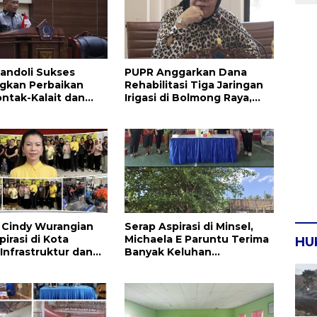
andoli Sukses
PUPR Anggarkan Dana
gkan Perbaikan
Rehabilitasi Tiga Jaringan
ontak-Kalait dan
Irigasi di Bolmong Raya,
g-Ratahan
Haslinda Rotinsulu Siap
Kawal
la Cindy Wurangian
Serap Aspirasi di Minsel,
irasi di Kota
Michaela E Paruntu Terima
HU
 Infrastruktur dan
Banyak Keluhan
an Serta
Masyarakat
kan Dikeluhkan