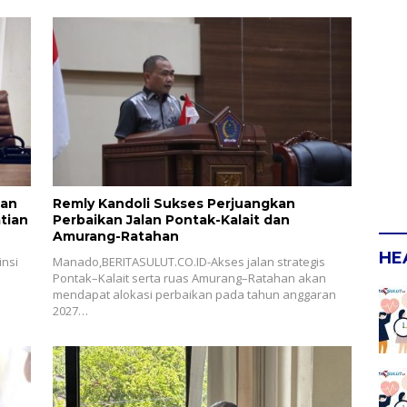
lan
Remly Kandoli Sukses Perjuangkan
tian
Perbaikan Jalan Pontak-Kalait dan
Amurang-Ratahan
HE
nsi
Manado,BERITASULUT.CO.ID-Akses jalan strategis
Pontak–Kalait serta ruas Amurang–Ratahan akan
mendapat alokasi perbaikan pada tahun anggaran
2027…