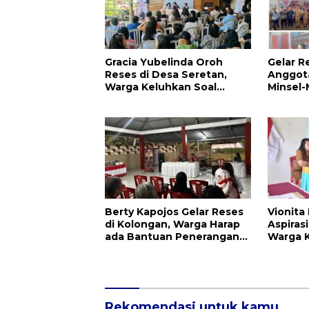
Gracia Yubelinda Oroh
Gelar R
Reses di Desa Seretan,
Anggota
Warga Keluhkan Soal
Minsel-
Perbaikkan Infrastruktur
Aspirasi
Jalan
Berty Kapojos Gelar Reses
Vionita
di Kolongan, Warga Harap
Aspiras
ada Bantuan Penerangan
Warga 
Jalan dan UMKM
Infrast
Pendidi
Rekomendasi untuk kamu