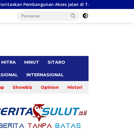
n Akses Jalan di Tandengan I
Priscilla Cindy Wurangia
tutup
MITRA
MINUT
SITARO
SIONAL
INTERNASIONAL
up
Showbiz
Opinion
Histori