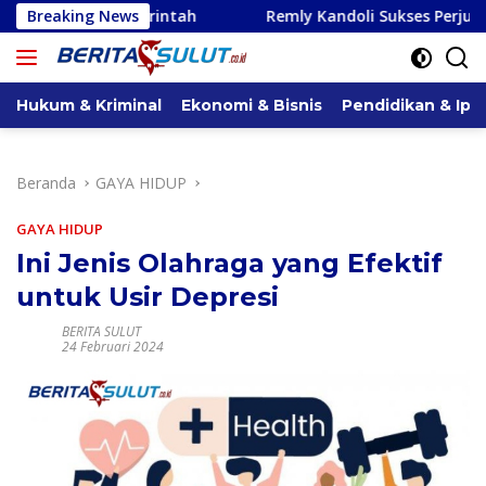
Langsung
erintah
Breaking News
Remly Kandoli Sukses Perjuangkan Perbaikan 
ke
konten
Hukum & Kriminal
Ekonomi & Bisnis
Pendidikan & Ipt
Beranda
GAYA HIDUP
GAYA HIDUP
Ini Jenis Olahraga yang Efektif
untuk Usir Depresi
BERITA SULUT
24 Februari 2024