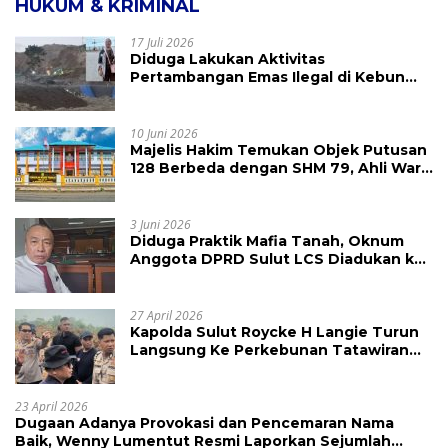
HUKUM & KRIMINAL
17 Juli 2026
Diduga Lakukan Aktivitas
Pertambangan Emas Ilegal di Kebun
Raya Megawati, Kepolisian Didesak
Tangkap Vinni Sondakh
10 Juni 2026
Majelis Hakim Temukan Objek Putusan
128 Berbeda dengan SHM 79, Ahli Waris
Ajukan Banding Atas Putusan PN
Tondano
3 Juni 2026
Diduga Praktik Mafia Tanah, Oknum
Anggota DPRD Sulut LCS Diadukan ke
BK dan MP
27 April 2026
Kapolda Sulut Roycke H Langie Turun
Langsung Ke Perkebunan Tatawiran
Tinjau Polemik Lahan 55 Hektare
23 April 2026
Dugaan Adanya Provokasi dan Pencemaran Nama
Baik, Wenny Lumentut Resmi Laporkan Sejumlah