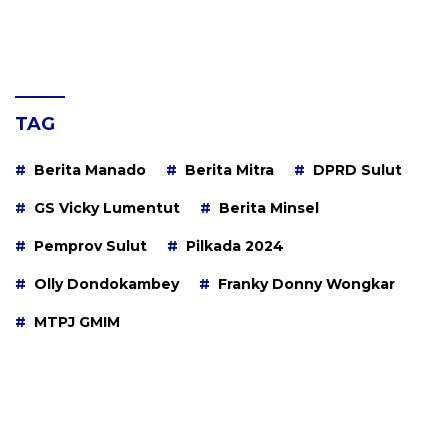
TAG
Berita Manado
Berita Mitra
DPRD Sulut
GS Vicky Lumentut
Berita Minsel
Pemprov Sulut
Pilkada 2024
Olly Dondokambey
Franky Donny Wongkar
MTPJ GMIM