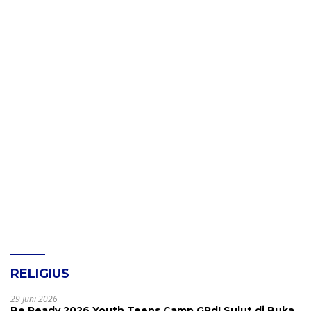
RELIGIUS
29 Juni 2026
Be Ready 2026 Youth Teens Camp GPdI Sulut di Buka