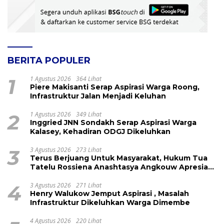
BERITA POPULER
1
1 Agustus 2026
364 Lihat
Piere Makisanti Serap Aspirasi Warga Roong,
Infrastruktur Jalan Menjadi Keluhan
2
1 Agustus 2026
349 Lihat
Inggried JNN Sondakh Serap Aspirasi Warga
Kalasey, Kehadiran ODGJ Dikeluhkan
3
3 Agustus 2026
273 Lihat
Terus Berjuang Untuk Masyarakat, Hukum Tua
Tatelu Rossiena Anashtasya Angkouw Apresiasi
Kinerja Anggota DPRD Henry Walukow
4
3 Agustus 2026
271 Lihat
Henry Walukow Jemput Aspirasi , Masalah
Infrastruktur Dikeluhkan Warga Dimembe
4 Agustus 2026
220 Lihat