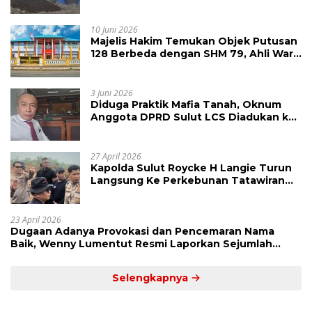
Raya Megawati, Kepolisian Didesak
Tangkap Vinni Sondakh
10 Juni 2026
Majelis Hakim Temukan Objek Putusan
128 Berbeda dengan SHM 79, Ahli Waris
Ajukan Banding Atas Putusan PN
Tondano
3 Juni 2026
Diduga Praktik Mafia Tanah, Oknum
Anggota DPRD Sulut LCS Diadukan ke
BK dan MP
27 April 2026
Kapolda Sulut Roycke H Langie Turun
Langsung Ke Perkebunan Tatawiran
Tinjau Polemik Lahan 55 Hektare
23 April 2026
Dugaan Adanya Provokasi dan Pencemaran Nama
Baik, Wenny Lumentut Resmi Laporkan Sejumlah
Bakal Calon Hukum Tua Desa Koha
Selengkapnya