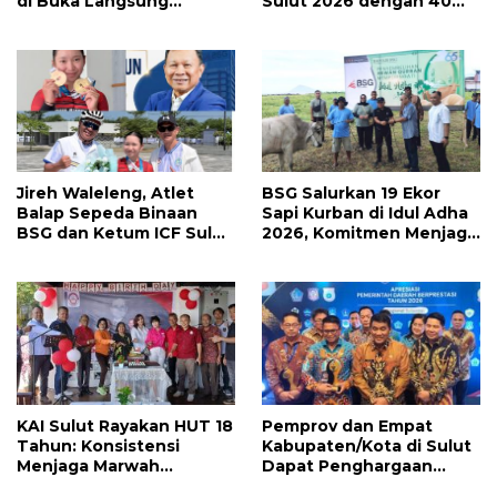
di Buka Langsung
Sulut 2026 dengan 40
Wapres RI Gibran
Medali, Mercy Lateka:
Rakabuming Raka, Hillary
Iven Lebih Besar Sudah
Julia Tuwo Beri Apresiasi
Menanti
Tinggi
Jireh Waleleng, Atlet
BSG Salurkan 19 Ekor
Balap Sepeda Binaan
Sapi Kurban di Idul Adha
BSG dan Ketum ICF Sulut
2026, Komitmen Menjaga
Revino Pepah Raih 2
Tradisi Berbagi
Medali di Jabar
KAI Sulut Rayakan HUT 18
Pemprov dan Empat
Tahun: Konsistensi
Kabupaten/Kota di Sulut
Menjaga Marwah
Dapat Penghargaan
Advokat, Pejuang
Nasional Atas Prestasi Ini