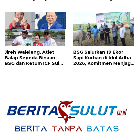
Wapres RI Gibran
Medali, Mercy Lateka:
Rakabuming Raka, Hillary
Iven Lebih Besar Sudah
Julia Tuwo Beri Apresiasi
Menanti
Tinggi
Jireh Waleleng, Atlet
BSG Salurkan 19 Ekor
Balap Sepeda Binaan
Sapi Kurban di Idul Adha
BSG dan Ketum ICF Sulut
2026, Komitmen Menjaga
Revino Pepah Raih 2
Tradisi Berbagi
Medali di Jabar