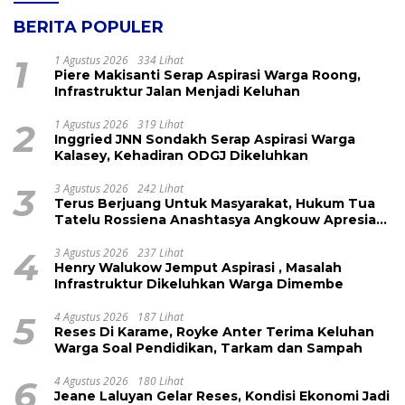
BERITA POPULER
1
1 Agustus 2026
334 Lihat
Piere Makisanti Serap Aspirasi Warga Roong,
Infrastruktur Jalan Menjadi Keluhan
2
1 Agustus 2026
319 Lihat
Inggried JNN Sondakh Serap Aspirasi Warga
Kalasey, Kehadiran ODGJ Dikeluhkan
3
3 Agustus 2026
242 Lihat
Terus Berjuang Untuk Masyarakat, Hukum Tua
Tatelu Rossiena Anashtasya Angkouw Apresiasi
Kinerja Anggota DPRD Henry Walukow
4
3 Agustus 2026
237 Lihat
Henry Walukow Jemput Aspirasi , Masalah
Infrastruktur Dikeluhkan Warga Dimembe
5
4 Agustus 2026
187 Lihat
Reses Di Karame, Royke Anter Terima Keluhan
Warga Soal Pendidikan, Tarkam dan Sampah
6
4 Agustus 2026
180 Lihat
Jeane Laluyan Gelar Reses, Kondisi Ekonomi Jadi