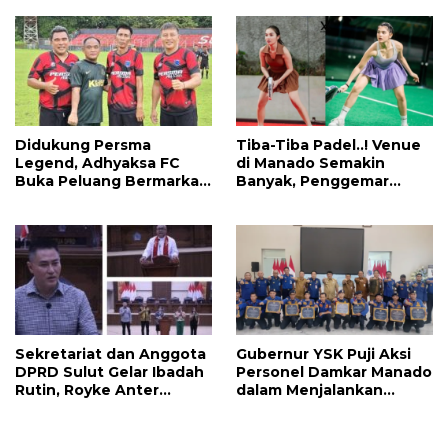
Keadilan untuk Indonesia
Maju
Didukung Persma
Tiba-Tiba Padel..! Venue
Legend, Adhyaksa FC
di Manado Semakin
Buka Peluang Bermarkas
Banyak, Penggemar
di Manado, CEO: Asal
Mayoritas Perempuan
Pemprov Sulut Serius!
Sekretariat dan Anggota
Gubernur YSK Puji Aksi
DPRD Sulut Gelar Ibadah
Personel Damkar Manado
Rutin, Royke Anter
dalam Menjalankan
Sampaikan Firman Tuhan
Tugas Pelayanan Publik
Menjadi Alarm dan
Pengingat