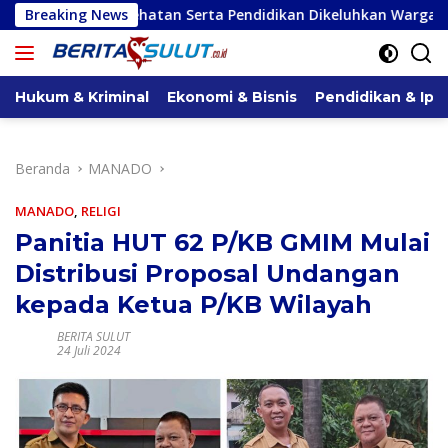
Langsung
sehatan Serta Pendidikan Dikeluhkan Warga
Breaking News
Serap Aspir
ke
konten
Hukum & Kriminal
Ekonomi & Bisnis
Pendidikan & Ipt
Beranda
MANADO
MANADO
,
RELIGI
Panitia HUT 62 P/KB GMIM Mulai
Distribusi Proposal Undangan
kepada Ketua P/KB Wilayah
BERITA SULUT
24 Juli 2024