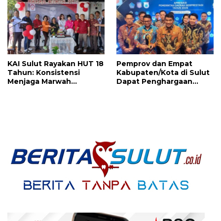
Menanti
KAI Sulut Rayakan HUT 18
Pemprov dan Empat
Tahun: Konsistensi
Kabupaten/Kota di Sulut
Menjaga Marwah
Dapat Penghargaan
Advokat, Pejuang
Nasional Atas Prestasi Ini
Keadilan untuk Indonesia
Maju