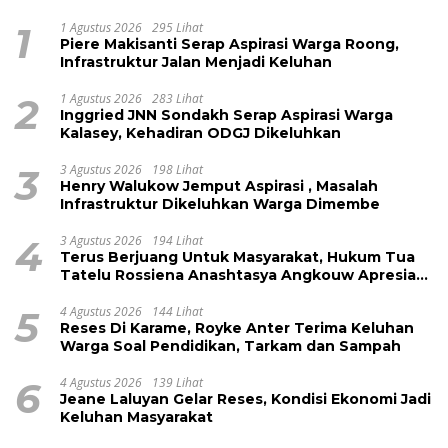
1
1 Agustus 2026
295 Lihat
Piere Makisanti Serap Aspirasi Warga Roong,
Infrastruktur Jalan Menjadi Keluhan
2
1 Agustus 2026
283 Lihat
Inggried JNN Sondakh Serap Aspirasi Warga
Kalasey, Kehadiran ODGJ Dikeluhkan
3
3 Agustus 2026
198 Lihat
Henry Walukow Jemput Aspirasi , Masalah
Infrastruktur Dikeluhkan Warga Dimembe
4
3 Agustus 2026
194 Lihat
Terus Berjuang Untuk Masyarakat, Hukum Tua
Tatelu Rossiena Anashtasya Angkouw Apresiasi
Kinerja Anggota DPRD Henry Walukow
5
4 Agustus 2026
144 Lihat
Reses Di Karame, Royke Anter Terima Keluhan
Warga Soal Pendidikan, Tarkam dan Sampah
6
4 Agustus 2026
139 Lihat
Jeane Laluyan Gelar Reses, Kondisi Ekonomi Jadi
Keluhan Masyarakat