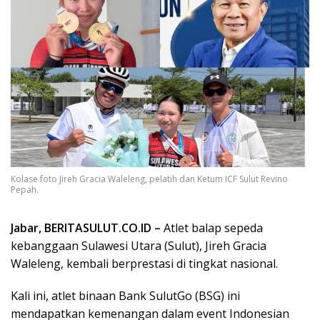
Kolase foto Jireh Gracia Waleleng, pelatih dan Ketum ICF Sulut Revino
Pepah.
Jabar, BERITASULUT.CO.ID –
Atlet balap sepeda
kebanggaan Sulawesi Utara (Sulut), Jireh Gracia
Waleleng, kembali berprestasi di tingkat nasional.
Kali ini, atlet binaan Bank SulutGo (BSG) ini
mendapatkan kemenangan dalam event Indonesian