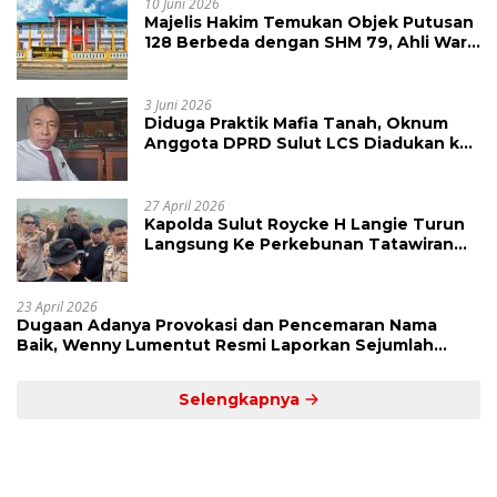
10 Juni 2026
Majelis Hakim Temukan Objek Putusan
128 Berbeda dengan SHM 79, Ahli Waris
Ajukan Banding Atas Putusan PN
Tondano
3 Juni 2026
Diduga Praktik Mafia Tanah, Oknum
Anggota DPRD Sulut LCS Diadukan ke
BK dan MP
27 April 2026
Kapolda Sulut Roycke H Langie Turun
Langsung Ke Perkebunan Tatawiran
Tinjau Polemik Lahan 55 Hektare
23 April 2026
Dugaan Adanya Provokasi dan Pencemaran Nama
Baik, Wenny Lumentut Resmi Laporkan Sejumlah
Bakal Calon Hukum Tua Desa Koha
Selengkapnya