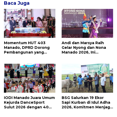
Baca Juga
Momentum HUT 403
Andi dan Marsya Raih
Manado, DPRD Dorong
Gelar Nyong dan Nona
Pembangunan yang
Manado 2026, Ini
Semakin Maju, Inklusif,
Pemenang Selengkapnya
dan Berkelanjutan
IODI Manado Juara Umum
BSG Salurkan 19 Ekor
Kejurda DanceSport
Sapi Kurban di Idul Adha
Sulut 2026 dengan 40
2026, Komitmen Menjaga
Medali, Mercy Lateka:
Tradisi Berbagi
Iven Lebih Besar Sudah