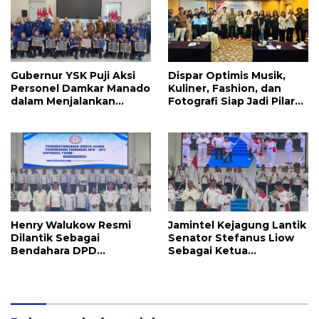
Gubernur YSK Puji Aksi
Dispar Optimis Musik,
Personel Damkar Manado
Kuliner, Fashion, dan
dalam Menjalankan
Fotografi Siap Jadi Pilar
Tugas Pelayanan Publik
Utama Menggerakkan
Roda Ekraf di Manado
Henry Walukow Resmi
Jamintel Kejagung Lantik
Dilantik Sebagai
Senator Stefanus Liow
Bendahara DPD
Sebagai Ketua
ABPEDNAS Sulut
ABPEDNAS Sulut