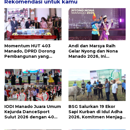
Rekomendasi untuk kamu
Momentum HUT 403
Andi dan Marsya Raih
Manado, DPRD Dorong
Gelar Nyong dan Nona
Pembangunan yang
Manado 2026, Ini
Semakin Maju, Inklusif,
Pemenang Selengkapnya
dan Berkelanjutan
IODI Manado Juara Umum
BSG Salurkan 19 Ekor
Kejurda DanceSport
Sapi Kurban di Idul Adha
Sulut 2026 dengan 40
2026, Komitmen Menjaga
Medali, Mercy Lateka:
Tradisi Berbagi
Iven Lebih Besar Sudah