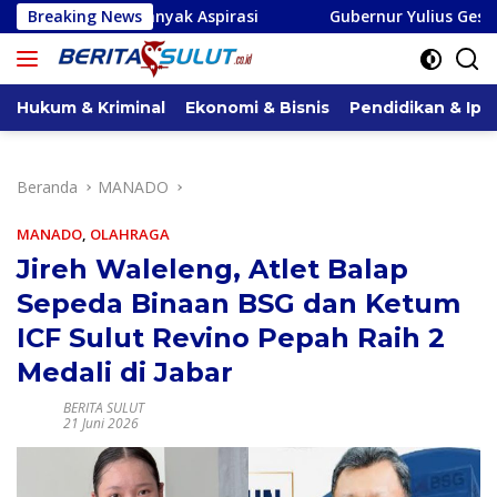
Langsung
a Banyak Aspirasi
Breaking News
Gubernur Yulius Geser Femmy Suluh 
ke
konten
Hukum & Kriminal
Ekonomi & Bisnis
Pendidikan & Ipt
Beranda
MANADO
MANADO
,
OLAHRAGA
Jireh Waleleng, Atlet Balap
Sepeda Binaan BSG dan Ketum
ICF Sulut Revino Pepah Raih 2
Medali di Jabar
BERITA SULUT
21 Juni 2026