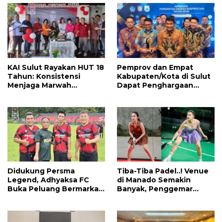
Menanti
KAI Sulut Rayakan HUT 18
Pemprov dan Empat
Tahun: Konsistensi
Kabupaten/Kota di Sulut
Menjaga Marwah
Dapat Penghargaan
Advokat, Pejuang
Nasional Atas Prestasi Ini
Keadilan untuk Indonesia
Maju
Didukung Persma
Tiba-Tiba Padel..! Venue
Legend, Adhyaksa FC
di Manado Semakin
Buka Peluang Bermarkas
Banyak, Penggemar
di Manado, CEO: Asal
Mayoritas Perempuan
Pemprov Sulut Serius!