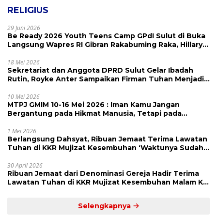
RELIGIUS
29 Juni 2026
Be Ready 2026 Youth Teens Camp GPdI Sulut di Buka
Langsung Wapres RI Gibran Rakabuming Raka, Hillary
Julia Tuwo Beri Apresiasi Tinggi
18 Mei 2026
Sekretariat dan Anggota DPRD Sulut Gelar Ibadah
Rutin, Royke Anter Sampaikan Firman Tuhan Menjadi
Alarm dan Pengingat
10 Mei 2026
MTPJ GMIM 10-16 Mei 2026 : Iman Kamu Jangan
Bergantung pada Hikmat Manusia, Tetapi pada
Kekuatan Allah
1 Mei 2026
Berlangsung Dahsyat, Ribuan Jemaat Terima Lawatan
Tuhan di KKR Mujizat Kesembuhan ‘Waktunya Sudah
Dekat’
30 April 2026
Ribuan Jemaat dari Denominasi Gereja Hadir Terima
Lawatan Tuhan di KKR Mujizat Kesembuhan Malam Ke
3
Selengkapnya