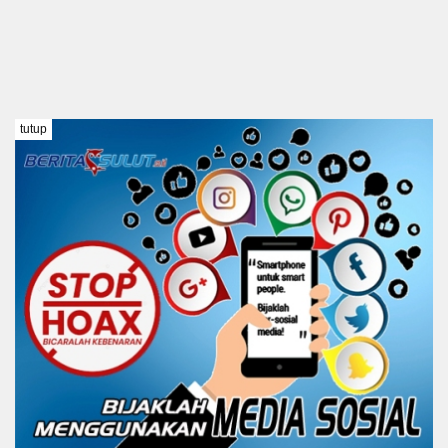
tutup
TENTANG KAMI
REDAKSI
DISCLAIMER
PEDOMAN MEDIA SIBER
KODE ETIK
Copyright @ 2021 BERITA SULUT #BeritaTanpaBatas