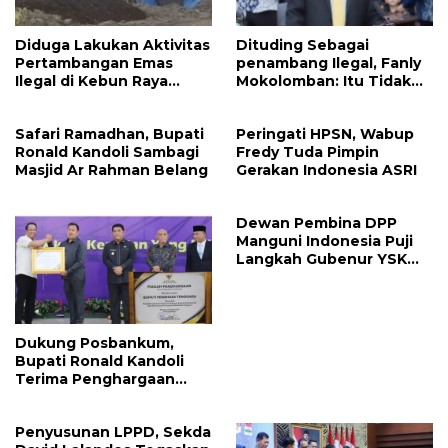
Diduga Lakukan Aktivitas
Dituding Sebagai
Pertambangan Emas
penambang Ilegal, Fanly
Ilegal di Kebun Raya
Mokolomban: Itu Tidak
Megawati, Kepolisian
Benar dan Merusak Nama
Didesak Tangkap Vinni
Baik!
Safari Ramadhan, Bupati
Peringati HPSN, Wabup
Sondakh
Ronald Kandoli Sambagi
Fredy Tuda Pimpin
Masjid Ar Rahman Belang
Gerakan Indonesia ASRI
Dewan Pembina DPP
Manguni Indonesia Puji
Langkah Gubenur YSK
Tuntaskan RTRW
Dukung Posbankum,
Bupati Ronald Kandoli
Terima Penghargaan
Nasional Dari Menteri
Hukum RI
Penyusunan LPPD, Sekda