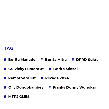
TAG
Berita Manado
Berita Mitra
DPRD Sulut
GS Vicky Lumentut
Berita Minsel
Pemprov Sulut
Pilkada 2024
Olly Dondokambey
Franky Donny Wongkar
MTPJ GMIM