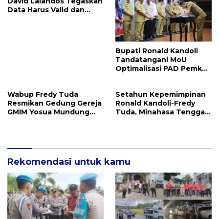
David Lalandos Tegaskan
Data Harus Valid dan
Akurat
Bupati Ronald Kandoli
Tandatangani MoU
Optimalisasi PAD Pemkab
Mitra dan Pemprov Sulut
Wabup Fredy Tuda
Setahun Kepemimpinan
Resmikan Gedung Gereja
Ronald Kandoli-Fredy
GMIM Yosua Mundung
Tuda, Minahasa Tenggara
Satu
Ukir Berbagai Prestasi
Rekomendasi untuk kamu