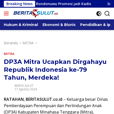
Langsung
ahja Rondonuwu Promosi jadi Kadis
Breaking News
Seska Ervina Budim
ke
konten
Hukum & Kriminal
Ekonomi & Bisnis
Pendidikan & Ipt
Beranda
MITRA
MITRA
DP3A Mitra Ucapkan Dirgahayu
Republik Indonesia ke-79
Tahun, Merdeka!
BERITA SULUT
17 Agustus 2024
RATAHAN, BERITASULUT.co.id
– Keluarga besar Dinas
Pemberdayaan Perempuan dan Perlindungan Anak
(DP3A) Kabupaten Minahasa Tenggara (Mitra),