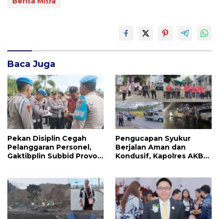
Berita Mitra
Baca Juga
Pekan Disiplin Cegah
Pengucapan Syukur
Pelanggaran Personel,
Berjalan Aman dan
Gaktibplin Subbid Provos
Kondusif, Kapolres AKBP
Polda Sulut Sambangi
Handoko Sanjaya
‎Polres Mitra
Apresiasi Masyarakat
Mitra