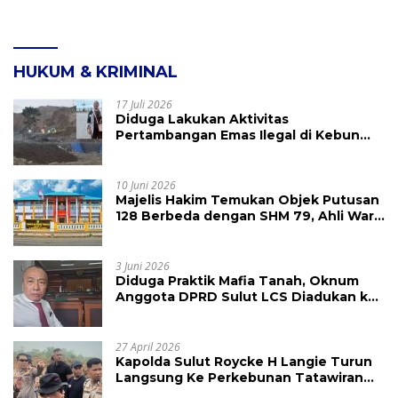
HUKUM & KRIMINAL
17 Juli 2026
Diduga Lakukan Aktivitas
Pertambangan Emas Ilegal di Kebun
Raya Megawati, Kepolisian Didesak
Tangkap Vinni Sondakh
10 Juni 2026
Majelis Hakim Temukan Objek Putusan
128 Berbeda dengan SHM 79, Ahli Waris
Ajukan Banding Atas Putusan PN
Tondano
3 Juni 2026
Diduga Praktik Mafia Tanah, Oknum
Anggota DPRD Sulut LCS Diadukan ke
BK dan MP
27 April 2026
Kapolda Sulut Roycke H Langie Turun
Langsung Ke Perkebunan Tatawiran
Tinjau Polemik Lahan 55 Hektare