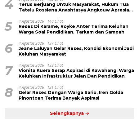
4
Terus Berjuang Untuk Masyarakat, Hukum Tua
Tatelu Rossiena Anashtasya Angkouw Apresiasi
Kinerja Anggota DPRD Henry Walukow
5
4 Agustus 2026
140 Lihat
Reses Di Karame, Royke Anter Terima Keluhan
Warga Soal Pendidikan, Tarkam dan Sampah
6
4 Agustus 2026
137 Lihat
Jeane Laluyan Gelar Reses, Kondisi Ekonomi Jadi
Keluhan Masyarakat
7
4 Agustus 2026
133 Lihat
Vionita Kuera Serap Aspirasi di Kawahang, Warga
Keluhkan Infrastruktur Jalan Dan Pendidikan
8
4 Agustus 2026
121 Lihat
Gelar Reses Dengan Warga Sario, Iren Golda
Pinontoan Terima Banyak Aspirasi
Selengkapnya