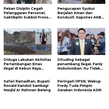
Pekan Disiplin Cegah
Pengucapan Syukur
Pelanggaran Personel,
Berjalan Aman dan
Gaktibplin Subbid Provos
Kondusif, Kapolres AKBP
Polda Sulut Sambangi
Handoko Sanjaya
‎Polres Mitra
Apresiasi Masyarakat
Mitra
Diduga Lakukan Aktivitas
Dituding Sebagai
Pertambangan Emas
penambang Ilegal, Fanly
Ilegal di Kebun Raya
Mokolomban: Itu Tidak
Megawati, Kepolisian
Benar dan Merusak Nama
Didesak Tangkap Vinni
Baik!
Safari Ramadhan, Bupati
Peringati HPSN, Wabup
Sondakh
Ronald Kandoli Sambagi
Fredy Tuda Pimpin
Masjid Ar Rahman Belang
Gerakan Indonesia ASRI