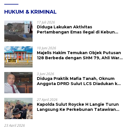
HUKUM & KRIMINAL
17 Juli 2026
Diduga Lakukan Aktivitas
Pertambangan Emas Ilegal di Kebun
Raya Megawati, Kepolisian Didesak
Tangkap Vinni Sondakh
10 Juni 2026
Majelis Hakim Temukan Objek Putusan
128 Berbeda dengan SHM 79, Ahli Waris
Ajukan Banding Atas Putusan PN
Tondano
3 Juni 2026
Diduga Praktik Mafia Tanah, Oknum
Anggota DPRD Sulut LCS Diadukan ke
BK dan MP
27 April 2026
Kapolda Sulut Roycke H Langie Turun
Langsung Ke Perkebunan Tatawiran
Tinjau Polemik Lahan 55 Hektare
23 April 2026