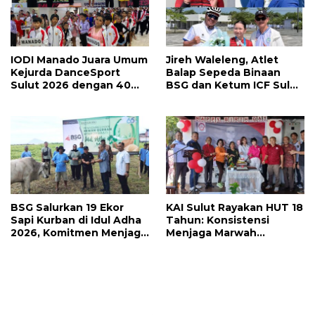
IODI Manado Juara Umum
Jireh Waleleng, Atlet
Kejurda DanceSport
Balap Sepeda Binaan
Sulut 2026 dengan 40
BSG dan Ketum ICF Sulut
Medali, Mercy Lateka:
Revino Pepah Raih 2
Iven Lebih Besar Sudah
Medali di Jabar
Menanti
BSG Salurkan 19 Ekor
KAI Sulut Rayakan HUT 18
Sapi Kurban di Idul Adha
Tahun: Konsistensi
2026, Komitmen Menjaga
Menjaga Marwah
Tradisi Berbagi
Advokat, Pejuang
Keadilan untuk Indonesia
Maju