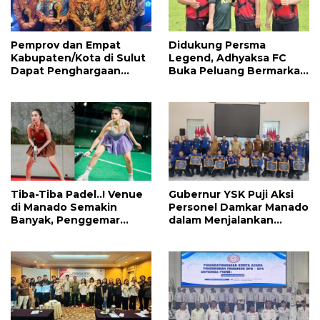
Pemprov dan Empat
Didukung Persma
Kabupaten/Kota di Sulut
Legend, Adhyaksa FC
Dapat Penghargaan
Buka Peluang Bermarkas
Nasional Atas Prestasi Ini
di Manado, CEO: Asal
Pemprov Sulut Serius!
Tiba-Tiba Padel..! Venue
Gubernur YSK Puji Aksi
di Manado Semakin
Personel Damkar Manado
Banyak, Penggemar
dalam Menjalankan
Mayoritas Perempuan
Tugas Pelayanan Publik