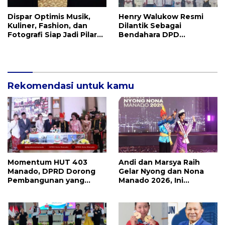
Dispar Optimis Musik,
Henry Walukow Resmi
Kuliner, Fashion, dan
Dilantik Sebagai
Fotografi Siap Jadi Pilar
Bendahara DPD
Utama Menggerakkan
ABPEDNAS Sulut
Roda Ekraf di Manado
Rekomendasi untuk kamu
Momentum HUT 403
Andi dan Marsya Raih
Manado, DPRD Dorong
Gelar Nyong dan Nona
Pembangunan yang
Manado 2026, Ini
Semakin Maju, Inklusif,
Pemenang Selengkapnya
dan Berkelanjutan