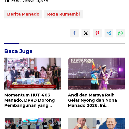
Post Views:
3,879
Berita Manado
Reza Rumambi
Baca Juga
Momentum HUT 403
Andi dan Marsya Raih
Manado, DPRD Dorong
Gelar Nyong dan Nona
Pembangunan yang
Manado 2026, Ini
Semakin Maju, Inklusif,
Pemenang Selengkapnya
dan Berkelanjutan