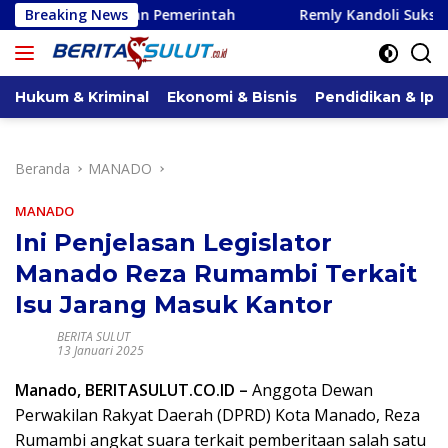
Langsung
an Pemerintah
Breaking News
Remly Kandoli Sukses Perjuangkan Perb
ke
konten
Hukum & Kriminal
Ekonomi & Bisnis
Pendidikan & Ipt
Beranda
MANADO
MANADO
Ini Penjelasan Legislator
Manado Reza Rumambi Terkait
Isu Jarang Masuk Kantor
BERITA SULUT
13 Januari 2025
Manado, BERITASULUT.CO.ID –
Anggota Dewan
Perwakilan Rakyat Daerah (DPRD) Kota Manado, Reza
Rumambi angkat suara terkait pemberitaan salah satu