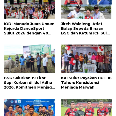
IODI Manado Juara Umum
Jireh Waleleng, Atlet
Kejurda DanceSport
Balap Sepeda Binaan
Sulut 2026 dengan 40
BSG dan Ketum ICF Sulut
Medali, Mercy Lateka:
Revino Pepah Raih 2
Iven Lebih Besar Sudah
Medali di Jabar
Menanti
BSG Salurkan 19 Ekor
KAI Sulut Rayakan HUT 18
Sapi Kurban di Idul Adha
Tahun: Konsistensi
2026, Komitmen Menjaga
Menjaga Marwah
Tradisi Berbagi
Advokat, Pejuang
Keadilan untuk Indonesia
Maju