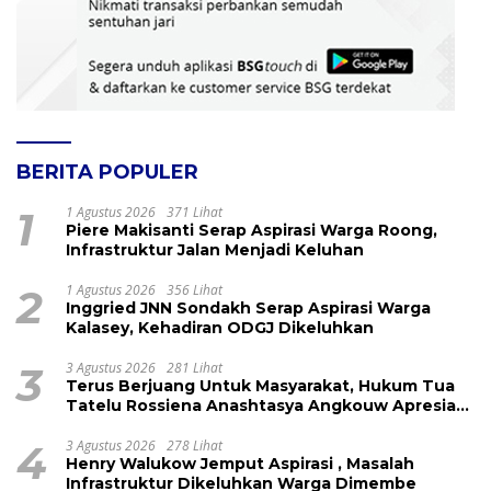
BERITA POPULER
1
1 Agustus 2026
371 Lihat
Piere Makisanti Serap Aspirasi Warga Roong,
Infrastruktur Jalan Menjadi Keluhan
2
1 Agustus 2026
356 Lihat
Inggried JNN Sondakh Serap Aspirasi Warga
Kalasey, Kehadiran ODGJ Dikeluhkan
3
3 Agustus 2026
281 Lihat
Terus Berjuang Untuk Masyarakat, Hukum Tua
Tatelu Rossiena Anashtasya Angkouw Apresiasi
Kinerja Anggota DPRD Henry Walukow
4
3 Agustus 2026
278 Lihat
Henry Walukow Jemput Aspirasi , Masalah
Infrastruktur Dikeluhkan Warga Dimembe