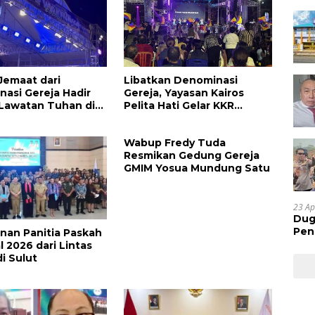
Jemaat dari
Libatkan Denominasi
asi Gereja Hadir
Gereja, Yayasan Kairos
Lawatan Tuhan di
Pelita Hati Gelar KKR
jizat Kesembuhan
Mujizat Kesembuhan
e 3
Wabup Fredy Tuda
Resmikan Gedung Gereja
GMIM Yosua Mundung Satu
23 Ap
Dug
Pen
unan Panitia Paskah
Res
l 2026 dari Lintas
Huk
di Sulut