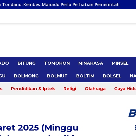
 Perlu Perhatian Pemerintah
Remly Kandoli Sukses Pe
ADO
BITUNG
TOMOHON
MINAHASA
MINSEL
GU
BOLMONG
BOLMUT
BOLTIM
BOLSEL
NA
s
Pendidikan & Iptek
Religi
Olahraga
Gaya Hid
ret 2025 (Minggu