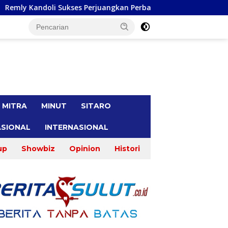
rjuangkan Perbaikan Jalan Pontak-Kalait dan Amurang-Ratahan
tutup
MITRA
MINUT
SITARO
SIONAL
INTERNASIONAL
up
Showbiz
Opinion
Histori