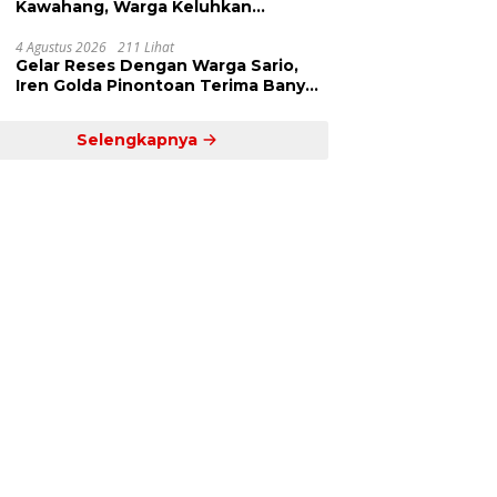
Kawahang, Warga Keluhkan
Infrastruktur Jalan Dan Pendidikan
4 Agustus 2026
211 Lihat
Gelar Reses Dengan Warga Sario,
Iren Golda Pinontoan Terima Banyak
Aspirasi
Selengkapnya