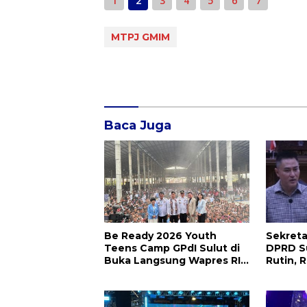
1
2
3
4
5
6
7
MTPJ GMIM
Baca Juga
Be Ready 2026 Youth
Sekreta
Teens Camp GPdI Sulut di
DPRD Su
Buka Langsung Wapres RI
Rutin, 
Gibran Rakabuming Raka,
Sampai
Hillary Julia Tuwo Beri
Menjadi
Apresiasi Tinggi
Pengin