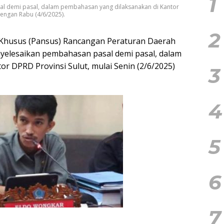
1
 demi pasal, dalam pembahasan yang dilaksanakan di Kantor
dengan Rabu (4/6/2025).
2
 Khusus (Pansus) Rancangan Peraturan Daerah
yelesaikan pembahasan pasal demi pasal, dalam
r DPRD Provinsi Sulut, mulai Senin (2/6/2025)
3
4
5
6
7