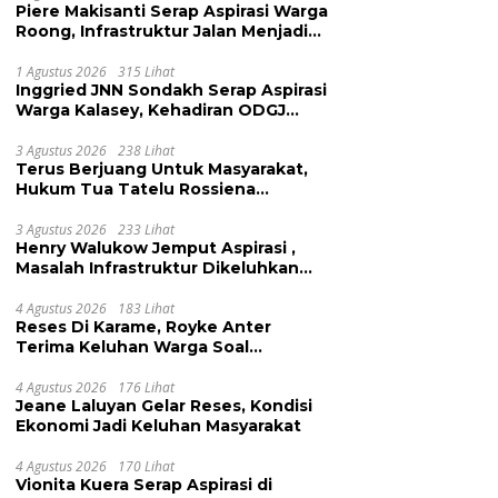
Piere Makisanti Serap Aspirasi Warga
Roong, Infrastruktur Jalan Menjadi
Keluhan
1 Agustus 2026
315 Lihat
Inggried JNN Sondakh Serap Aspirasi
Warga Kalasey, Kehadiran ODGJ
Dikeluhkan
3 Agustus 2026
238 Lihat
Terus Berjuang Untuk Masyarakat,
Hukum Tua Tatelu Rossiena
Anashtasya Angkouw Apresiasi
Kinerja Anggota DPRD Henry
3 Agustus 2026
233 Lihat
Henry Walukow Jemput Aspirasi ,
Walukow
Masalah Infrastruktur Dikeluhkan
Warga Dimembe
4 Agustus 2026
183 Lihat
Reses Di Karame, Royke Anter
Terima Keluhan Warga Soal
Pendidikan, Tarkam dan Sampah
4 Agustus 2026
176 Lihat
Jeane Laluyan Gelar Reses, Kondisi
Ekonomi Jadi Keluhan Masyarakat
4 Agustus 2026
170 Lihat
Vionita Kuera Serap Aspirasi di