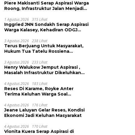
Piere Makisanti Serap Aspirasi Warga
Roong, Infrastruktur Jalan Menjadi
Keluhan
1 Agustus 2026
315 Lihat
Inggried JNN Sondakh Serap Aspirasi
Warga Kalasey, Kehadiran ODGJ
Dikeluhkan
3 Agustus 2026
238 Lihat
Terus Berjuang Untuk Masyarakat,
Hukum Tua Tatelu Rossiena
Anashtasya Angkouw Apresiasi
Kinerja Anggota DPRD Henry
3 Agustus 2026
233 Lihat
Henry Walukow Jemput Aspirasi ,
Walukow
Masalah Infrastruktur Dikeluhkan
Warga Dimembe
4 Agustus 2026
183 Lihat
Reses Di Karame, Royke Anter
Terima Keluhan Warga Soal
Pendidikan, Tarkam dan Sampah
4 Agustus 2026
176 Lihat
Jeane Laluyan Gelar Reses, Kondisi
Ekonomi Jadi Keluhan Masyarakat
4 Agustus 2026
170 Lihat
Vionita Kuera Serap Aspirasi di