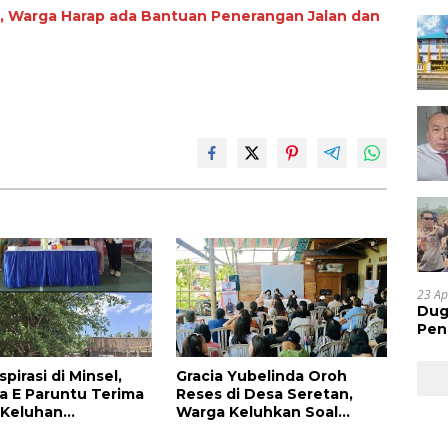
, Warga Harap ada Bantuan Penerangan Jalan dan
23 Ap
Dug
Pen
Res
Huk
pirasi di Minsel,
Gracia Yubelinda Oroh
a E Paruntu Terima
Reses di Desa Seretan,
 Keluhan
Warga Keluhkan Soal
kat
Perbaikkan Infrastruktur