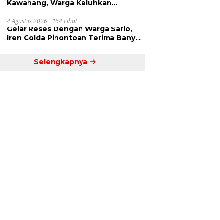
Kawahang, Warga Keluhkan
Infrastruktur Jalan Dan Pendidikan
4 Agustus 2026
164 Lihat
Gelar Reses Dengan Warga Sario,
Iren Golda Pinontoan Terima Banyak
Aspirasi
Selengkapnya