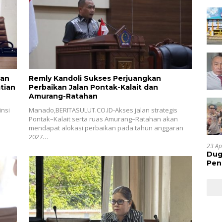
lan
Remly Kandoli Sukses Perjuangkan
tian
Perbaikan Jalan Pontak-Kalait dan
Amurang-Ratahan
nsi
Manado,BERITASULUT.CO.ID-Akses jalan strategis
Pontak–Kalait serta ruas Amurang–Ratahan akan
mendapat alokasi perbaikan pada tahun anggaran
2027…
23 Ap
Dug
Pen
Res
Huk