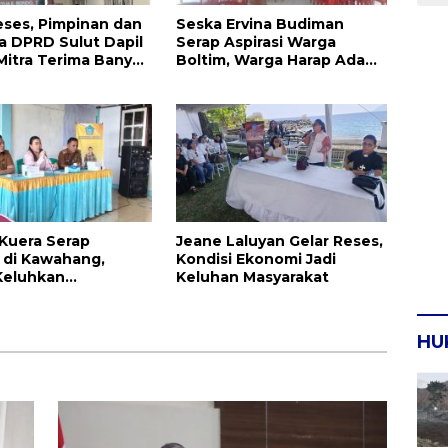
eses, Pimpinan dan
Seska Ervina Budiman
 DPRD Sulut Dapil
Serap Aspirasi Warga
Mitra Terima Banyak
Boltim, Warga Harap Ada
Dukungan Pengurusan IPR
 Kuera Serap
Jeane Laluyan Gelar Reses,
i di Kawahang,
Kondisi Ekonomi Jadi
Keluhkan
Keluhan Masyarakat
ruktur Jalan Dan
kan
HU