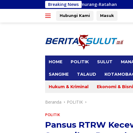
Langsung
k-Kalait dan Amurang-Ratahan
Breaking News
PUPR Anggarkan Dana Reh
ke
konten
Hubungi Kami
Masuk
tutup
HOME
POLITIK
SULUT
MAN
SANGIHE
TALAUD
KOTAMOBA
Hukum & Kriminal
Ekonomi & Bisni
Beranda
POLITIK
POLITIK
Pansus RTRW Kecew