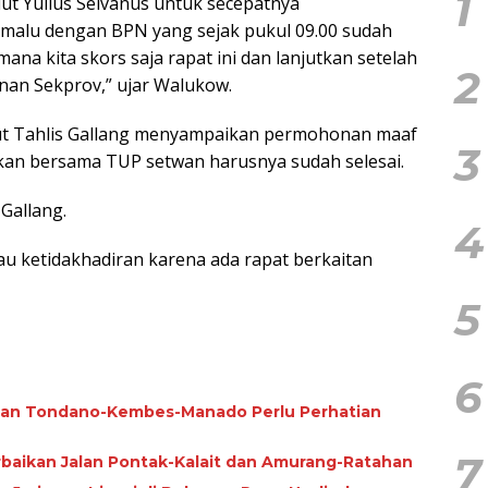
1
lut Yulius Selvanus untuk secepatnya
r malu dengan BPN yang sejak pukul 09.00 sudah
ana kita skors saja rapat ini dan lanjutkan setelah
2
inan Sekprov,” ujar Walukow.
ukut Tahlis Gallang menyampaikan permohonan maaf
3
an bersama TUP setwan harusnya sudah selesai.
Gallang.
4
u ketidakhadiran karena ada rapat berkaitan
5
6
alan Tondano-Kembes-Manado Perlu Perhatian
7
rbaikan Jalan Pontak-Kalait dan Amurang-Ratahan