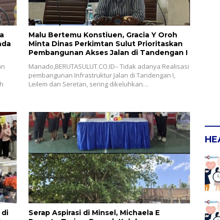
a
Malu Bertemu Konstiuen, Gracia Y Oroh
Minta Dinas Perkimtan Sulut Prioritaskan
Pembangunan Akses Jalan di Tandengan I
an
Manado,BERUTASULUT.CO.ID– Tidak adanya Realisasi
pembangunan Infrastruktur Jalan di Tandengan I,
ah
Leilem dan Seretan, sering dikeluhkan…
HE
 di
Serap Aspirasi di Minsel, Michaela E