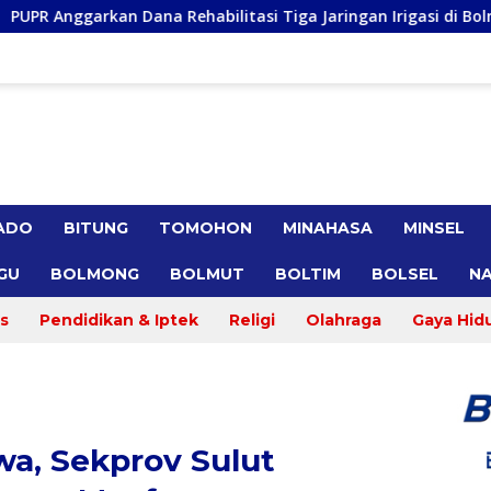
abilitasi Tiga Jaringan Irigasi di Bolmong Raya, Haslinda Roti
ADO
BITUNG
TOMOHON
MINAHASA
MINSEL
GU
BOLMONG
BOLMUT
BOLTIM
BOLSEL
NA
s
Pendidikan & Iptek
Religi
Olahraga
Gaya Hid
a, Sekprov Sulut