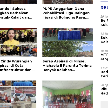
RE
andoli Sukses
PUPR Anggarkan Dana
gkan Perbaikan
Rehabilitasi Tiga Jaringan
29 Ju
ontak-Kalait dan
Irigasi di Bolmong Raya,
Be 
g-Ratahan
Haslinda Rotinsulu Siap
Sul
Kawal
Rak
Apr
18 Me
Sek
Gel
Sam
dan
10 Me
MTP
Jan
la Cindy Wurangian
Serap Aspirasi di Minsel,
Tet
irasi di Kota
Michaela E Paruntu Terima
1 Mei
 Infrastruktur dan
Banyak Keluhan
Ber
an Serta
Masyarakat
Terim
kan Dikeluhkan
Kes
30 Ap
Rib
Hadi
Muj