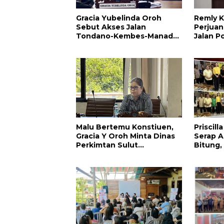
Gracia Yubelinda Oroh
Remly K
Sebut Akses Jalan
Perjuan
Tondano-Kembes-Manado
Jalan P
Perlu Perhatian
Amuran
Pemerintah
Malu Bertemu Konstiuen,
Priscil
Gracia Y Oroh Minta Dinas
Serap Ap
Perkimtan Sulut
Bitung,
Prioritaskan Pembangunan
Kesehat
Akses Jalan di Tandengan I
Pendidi
Warga