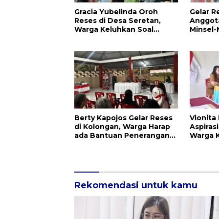
Gracia Yubelinda Oroh
Gelar R
Reses di Desa Seretan,
Anggota
Warga Keluhkan Soal
Minsel-
Perbaikkan Infrastruktur
Aspirasi
Jalan
Berty Kapojos Gelar Reses
Vionita
di Kolongan, Warga Harap
Aspiras
ada Bantuan Penerangan
Warga 
Jalan dan UMKM
Infrast
Pendidi
Rekomendasi untuk kamu