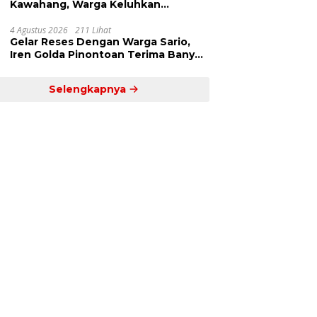
Kawahang, Warga Keluhkan
Infrastruktur Jalan Dan Pendidikan
4 Agustus 2026
211 Lihat
Gelar Reses Dengan Warga Sario,
Iren Golda Pinontoan Terima Banyak
Aspirasi
Selengkapnya