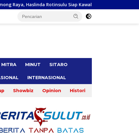
nsulu Siap Kawal
Malu Bertemu Konstiuen, Gracia Y Oro
tutup
MITRA
MINUT
SITARO
SIONAL
INTERNASIONAL
up
Showbiz
Opinion
Histori