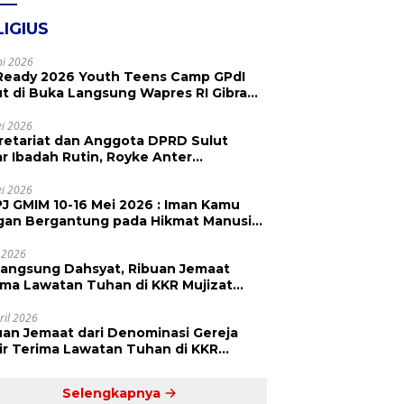
LIGIUS
ni 2026
Ready 2026 Youth Teens Camp GPdI
ut di Buka Langsung Wapres RI Gibran
abuming Raka, Hillary Julia Tuwo Beri
esiasi Tinggi
i 2026
retariat dan Anggota DPRD Sulut
ar Ibadah Rutin, Royke Anter
paikan Firman Tuhan Menjadi Alarm
 Pengingat
i 2026
J GMIM 10-16 Mei 2026 : Iman Kamu
gan Bergantung pada Hikmat Manusia,
api pada Kekuatan Allah
 2026
langsung Dahsyat, Ribuan Jemaat
a Lawatan Tuhan di KKR Mujizat
embuhan ‘Waktunya Sudah Dekat’
ril 2026
uan Jemaat dari Denominasi Gereja
r Terima Lawatan Tuhan di KKR
izat Kesembuhan Malam Ke 3
Selengkapnya