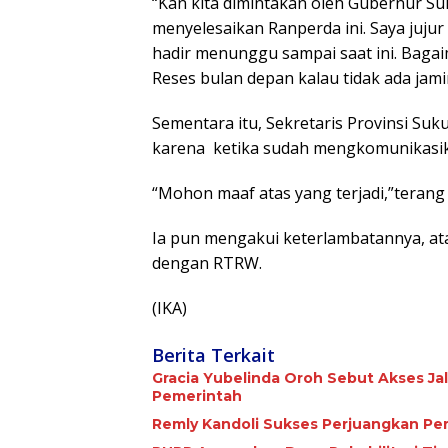
“Kan kita dimintakan oleh Gubernur Su
menyelesaikan Ranperda ini. Saya juju
hadir menunggu sampai saat ini. Bagaim
Reses bulan depan kalau tidak ada jam
Sementara itu, Sekretaris Provinsi S
karena
ketika sudah mengkomunikasik
“Mohon maaf atas yang terjadi,”terang 
Ia pun mengakui keterlambatannya, ata
dengan RTRW.
(IKA)
Berita Terkait
Gracia Yubelinda Oroh Sebut Akses J
Pemerintah
Remly Kandoli Sukses Perjuangkan Pe