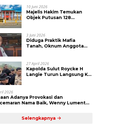
Kepolisian Didesak
Tangkap Vinni Sondakh
10 Juni 2026
Majelis Hakim Temukan
Objek Putusan 128
Berbeda dengan SHM 79,
Ahli Waris Ajukan Banding
Atas Putusan PN Tondano
3 Juni 2026
Diduga Praktik Mafia
Tanah, Oknum Anggota
DPRD Sulut LCS Diadukan
ke BK dan MP
27 April 2026
Kapolda Sulut Roycke H
Langie Turun Langsung Ke
Perkebunan Tatawiran
Tinjau Polemik Lahan 55
Hektare
ril 2026
aan Adanya Provokasi dan
cemaran Nama Baik, Wenny Lumentut
mi Laporkan Sejumlah Bakal Calon
um Tua Desa Koha
Selengkapnya