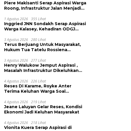
Piere Makisanti Serap Aspirasi Warga
Roong, Infrastruktur Jalan Menjadi
Keluhan
1 Agustus 2026
355 Lihat
Inggried JNN Sondakh Serap Aspirasi
Warga Kalasey, Kehadiran ODGJ
Dikeluhkan
3 Agustus 2026
280 Lihat
Terus Berjuang Untuk Masyarakat,
Hukum Tua Tatelu Rossiena
Anashtasya Angkouw Apresiasi
Kinerja Anggota DPRD Henry
3 Agustus 2026
277 Lihat
Henry Walukow Jemput Aspirasi ,
Walukow
Masalah Infrastruktur Dikeluhkan
Warga Dimembe
4 Agustus 2026
226 Lihat
Reses Di Karame, Royke Anter
Terima Keluhan Warga Soal
Pendidikan, Tarkam dan Sampah
4 Agustus 2026
219 Lihat
Jeane Laluyan Gelar Reses, Kondisi
Ekonomi Jadi Keluhan Masyarakat
4 Agustus 2026
218 Lihat
Vionita Kuera Serap Aspirasi di