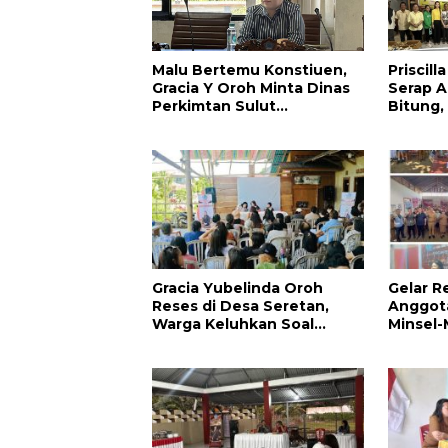
Malu Bertemu Konstiuen,
Priscil
Gracia Y Oroh Minta Dinas
Serap Ap
Perkimtan Sulut
Bitung,
Prioritaskan Pembangunan
Kesehat
Akses Jalan di Tandengan I
Pendidi
Warga
Gracia Yubelinda Oroh
Gelar R
Reses di Desa Seretan,
Anggota
Warga Keluhkan Soal
Minsel-
Perbaikkan Infrastruktur
Aspirasi
Jalan