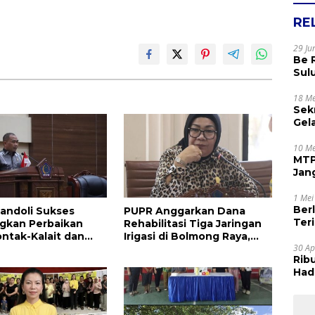
RE
29 Ju
Be 
Sul
Rak
Apr
18 Me
Sek
Gel
Sam
dan
10 Me
MTP
Jan
Tet
1 Mei
Ber
andoli Sukses
PUPR Anggarkan Dana
Terim
gkan Perbaikan
Rehabilitasi Tiga Jaringan
Kes
ontak-Kalait dan
Irigasi di Bolmong Raya,
30 Ap
g-Ratahan
Haslinda Rotinsulu Siap
Rib
Kawal
Hadi
Muj