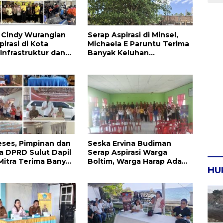
la Cindy Wurangian
Serap Aspirasi di Minsel,
irasi di Kota
Michaela E Paruntu Terima
 Infrastruktur dan
Banyak Keluhan
an Serta
Masyarakat
kan Dikeluhkan
eses, Pimpinan dan
Seska Ervina Budiman
 DPRD Sulut Dapil
Serap Aspirasi Warga
Mitra Terima Banyak
Boltim, Warga Harap Ada
HU
Dukungan Pengurusan IPR