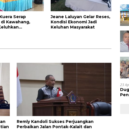
 Kuera Serap
Jeane Laluyan Gelar Reses,
i di Kawahang,
Kondisi Ekonomi Jadi
Keluhkan
Keluhan Masyarakat
ruktur Jalan Dan
kan
23 Ap
Dug
Pen
Res
Huk
lan
Remly Kandoli Sukses Perjuangkan
tian
Perbaikan Jalan Pontak-Kalait dan