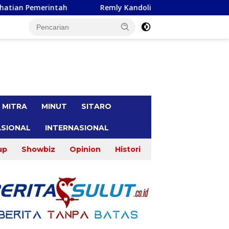
mly Kandoli Sukses Perjuangkan Perbaikan Jalan Pontak-Kala
tutup
MITRA
MINUT
SITARO
SIONAL
INTERNASIONAL
up
Showbiz
Opinion
Histori