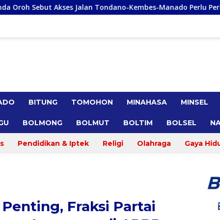
Tondano-Kembes-Manado Perlu Perhatian Pemerintah
Re
ADO
BITUNG
TOMOHON
MINAHASA
MINSEL
GU
BOLMONG
BOLMUT
BOLTIM
BOLSEL
NA
s
Pendidikan & Iptek
Religi
Olahraga
Gaya Hid
Penting, Fraksi Partai