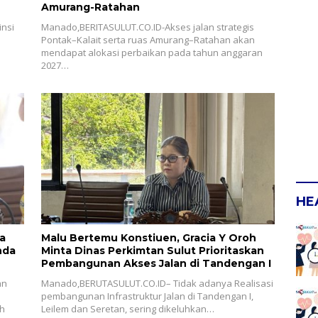
Amurang-Ratahan
nsi
Manado,BERITASULUT.CO.ID-Akses jalan strategis
Pontak–Kalait serta ruas Amurang–Ratahan akan
mendapat alokasi perbaikan pada tahun anggaran
2027…
HE
a
Malu Bertemu Konstiuen, Gracia Y Oroh
Minta Dinas Perkimtan Sulut Prioritaskan
Pembangunan Akses Jalan di Tandengan I
an
Manado,BERUTASULUT.CO.ID– Tidak adanya Realisasi
pembangunan Infrastruktur Jalan di Tandengan I,
ah
Leilem dan Seretan, sering dikeluhkan…