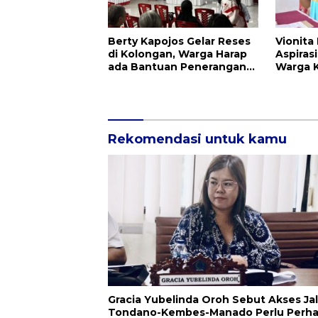
Berty Kapojos Gelar Reses
Vionita
di Kolongan, Warga Harap
Aspiras
ada Bantuan Penerangan
Warga 
Jalan dan UMKM
Infrast
Pendidi
Rekomendasi untuk kamu
Gracia Yubelinda Oroh Sebut Akses Ja
Tondano-Kembes-Manado Perlu Perha