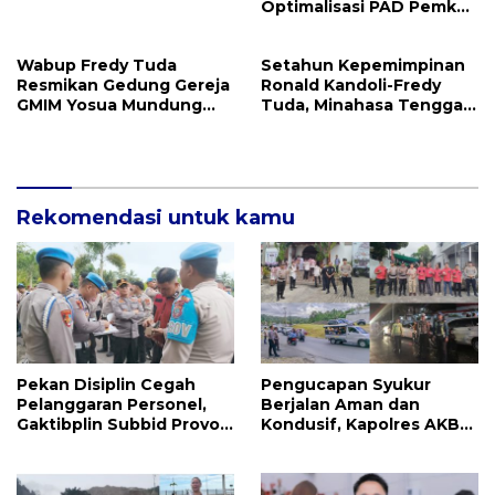
Optimalisasi PAD Pemkab
Mitra dan Pemprov Sulut
Wabup Fredy Tuda
Setahun Kepemimpinan
Resmikan Gedung Gereja
Ronald Kandoli-Fredy
GMIM Yosua Mundung
Tuda, Minahasa Tenggara
Satu
Ukir Berbagai Prestasi
Rekomendasi untuk kamu
Pekan Disiplin Cegah
Pengucapan Syukur
Pelanggaran Personel,
Berjalan Aman dan
Gaktibplin Subbid Provos
Kondusif, Kapolres AKBP
Polda Sulut Sambangi
Handoko Sanjaya
‎Polres Mitra
Apresiasi Masyarakat
Mitra