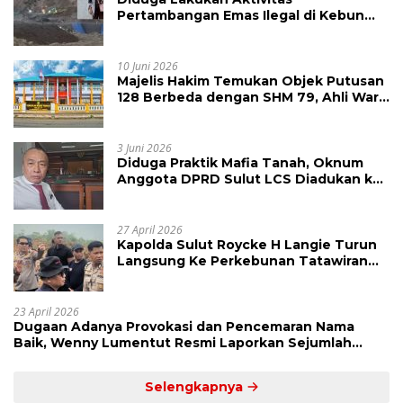
Pertambangan Emas Ilegal di Kebun
Raya Megawati, Kepolisian Didesak
Tangkap Vinni Sondakh
10 Juni 2026
Majelis Hakim Temukan Objek Putusan
128 Berbeda dengan SHM 79, Ahli Waris
Ajukan Banding Atas Putusan PN
Tondano
3 Juni 2026
Diduga Praktik Mafia Tanah, Oknum
Anggota DPRD Sulut LCS Diadukan ke
BK dan MP
27 April 2026
Kapolda Sulut Roycke H Langie Turun
Langsung Ke Perkebunan Tatawiran
Tinjau Polemik Lahan 55 Hektare
23 April 2026
Dugaan Adanya Provokasi dan Pencemaran Nama
Baik, Wenny Lumentut Resmi Laporkan Sejumlah
Bakal Calon Hukum Tua Desa Koha
Selengkapnya