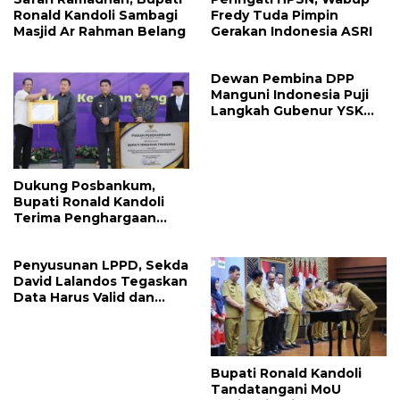
Ronald Kandoli Sambagi
Fredy Tuda Pimpin
Masjid Ar Rahman Belang
Gerakan Indonesia ASRI
Dewan Pembina DPP
Manguni Indonesia Puji
Langkah Gubenur YSK
Tuntaskan RTRW
Dukung Posbankum,
Bupati Ronald Kandoli
Terima Penghargaan
Nasional Dari Menteri
Hukum RI
Penyusunan LPPD, Sekda
David Lalandos Tegaskan
Data Harus Valid dan
Akurat
Bupati Ronald Kandoli
Tandatangani MoU