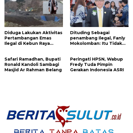
Diduga Lakukan Aktivitas
Dituding Sebagai
Pertambangan Emas
penambang Ilegal, Fanly
Ilegal di Kebun Raya
Mokolomban: Itu Tidak
Megawati, Kepolisian
Benar dan Merusak Nama
Didesak Tangkap Vinni
Baik!
Safari Ramadhan, Bupati
Peringati HPSN, Wabup
Sondakh
Ronald Kandoli Sambagi
Fredy Tuda Pimpin
Masjid Ar Rahman Belang
Gerakan Indonesia ASRI