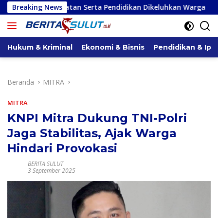
Langsung
ehatan Serta Pendidikan Dikeluhkan Warga
Breaking News
Serap Aspiras
ke
konten
Hukum & Kriminal
Ekonomi & Bisnis
Pendidikan & Ipt
Beranda
MITRA
MITRA
KNPI Mitra Dukung TNI-Polri
Jaga Stabilitas, Ajak Warga
Hindari Provokasi
BERITA SULUT
3 September 2025