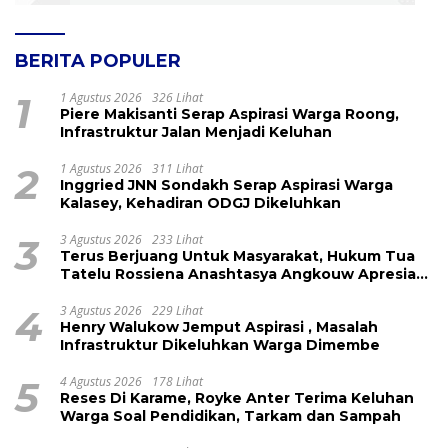
BERITA POPULER
1
1 Agustus 2026
326 Lihat
Piere Makisanti Serap Aspirasi Warga Roong,
Infrastruktur Jalan Menjadi Keluhan
2
1 Agustus 2026
311 Lihat
Inggried JNN Sondakh Serap Aspirasi Warga
Kalasey, Kehadiran ODGJ Dikeluhkan
3
3 Agustus 2026
233 Lihat
Terus Berjuang Untuk Masyarakat, Hukum Tua
Tatelu Rossiena Anashtasya Angkouw Apresiasi
Kinerja Anggota DPRD Henry Walukow
4
3 Agustus 2026
229 Lihat
Henry Walukow Jemput Aspirasi , Masalah
Infrastruktur Dikeluhkan Warga Dimembe
5
4 Agustus 2026
178 Lihat
Reses Di Karame, Royke Anter Terima Keluhan
Warga Soal Pendidikan, Tarkam dan Sampah