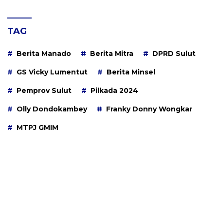
TAG
Berita Manado
Berita Mitra
DPRD Sulut
GS Vicky Lumentut
Berita Minsel
Pemprov Sulut
Pilkada 2024
Olly Dondokambey
Franky Donny Wongkar
MTPJ GMIM