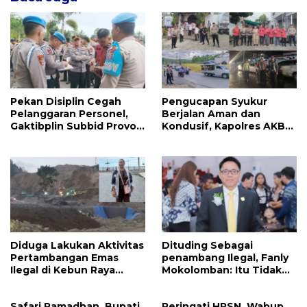
Pekan Disiplin Cegah
Pengucapan Syukur
Pelanggaran Personel,
Berjalan Aman dan
Gaktibplin Subbid Provos
Kondusif, Kapolres AKBP
Polda Sulut Sambangi
Handoko Sanjaya
‎Polres Mitra
Apresiasi Masyarakat
Mitra
Diduga Lakukan Aktivitas
Dituding Sebagai
Pertambangan Emas
penambang Ilegal, Fanly
Ilegal di Kebun Raya
Mokolomban: Itu Tidak
Megawati, Kepolisian
Benar dan Merusak Nama
Didesak Tangkap Vinni
Baik!
Safari Ramadhan, Bupati
Peringati HPSN, Wabup
Sondakh