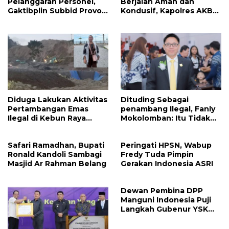
Pelanggaran Personel,
Berjalan Aman dan
Gaktibplin Subbid Provos
Kondusif, Kapolres AKBP
Polda Sulut Sambangi
Handoko Sanjaya
‎Polres Mitra
Apresiasi Masyarakat
Mitra
Diduga Lakukan Aktivitas
Dituding Sebagai
Pertambangan Emas
penambang Ilegal, Fanly
Ilegal di Kebun Raya
Mokolomban: Itu Tidak
Megawati, Kepolisian
Benar dan Merusak Nama
Didesak Tangkap Vinni
Baik!
Safari Ramadhan, Bupati
Peringati HPSN, Wabup
Sondakh
Ronald Kandoli Sambagi
Fredy Tuda Pimpin
Masjid Ar Rahman Belang
Gerakan Indonesia ASRI
Dewan Pembina DPP
Manguni Indonesia Puji
Langkah Gubenur YSK
Tuntaskan RTRW