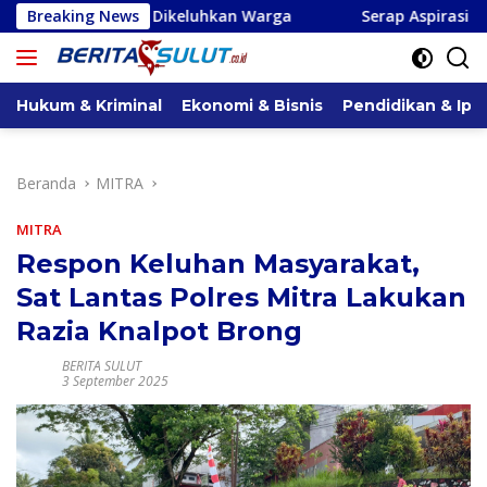
Langsung
kan Dikeluhkan Warga
Breaking News
Serap Aspirasi di Minsel, Michae
ke
konten
Hukum & Kriminal
Ekonomi & Bisnis
Pendidikan & Ipt
Beranda
MITRA
MITRA
Respon Keluhan Masyarakat,
Sat Lantas Polres Mitra Lakukan
Razia Knalpot Brong
BERITA SULUT
3 September 2025