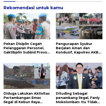
Rekomendasi untuk kamu
Pekan Disiplin Cegah
Pengucapan Syukur
Pelanggaran Personel,
Berjalan Aman dan
Gaktibplin Subbid Provos
Kondusif, Kapolres AKBP
Polda Sulut Sambangi
Handoko Sanjaya
‎Polres Mitra
Apresiasi Masyarakat
Mitra
Diduga Lakukan Aktivitas
Dituding Sebagai
Pertambangan Emas
penambang Ilegal, Fanly
Ilegal di Kebun Raya
Mokolomban: Itu Tidak