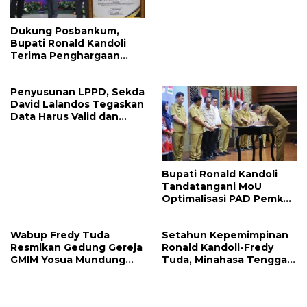
Dukung Posbankum,
Bupati Ronald Kandoli
Terima Penghargaan
Nasional Dari Menteri
Hukum RI
Penyusunan LPPD, Sekda
David Lalandos Tegaskan
Data Harus Valid dan
Akurat
Bupati Ronald Kandoli
Tandatangani MoU
Optimalisasi PAD Pemkab
Mitra dan Pemprov Sulut
Wabup Fredy Tuda
Setahun Kepemimpinan
Resmikan Gedung Gereja
Ronald Kandoli-Fredy
GMIM Yosua Mundung
Tuda, Minahasa Tenggara
Satu
Ukir Berbagai Prestasi