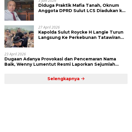
3 Juni 2026
Diduga Praktik Mafia Tanah, Oknum
Anggota DPRD Sulut LCS Diadukan ke
BK dan MP
27 April 2026
Kapolda Sulut Roycke H Langie Turun
Langsung Ke Perkebunan Tatawiran
Tinjau Polemik Lahan 55 Hektare
23 April 2026
Dugaan Adanya Provokasi dan Pencemaran Nama
Baik, Wenny Lumentut Resmi Laporkan Sejumlah
Bakal Calon Hukum Tua Desa Koha
Selengkapnya