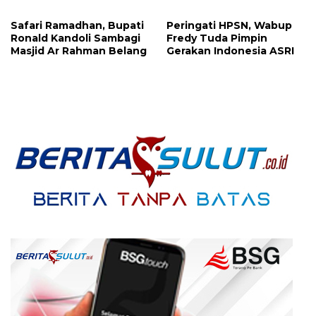
Megawati, Kepolisian
Benar dan Merusak Nama
Didesak Tangkap Vinni
Baik!
Safari Ramadhan, Bupati
Peringati HPSN, Wabup
Sondakh
Ronald Kandoli Sambagi
Fredy Tuda Pimpin
Masjid Ar Rahman Belang
Gerakan Indonesia ASRI