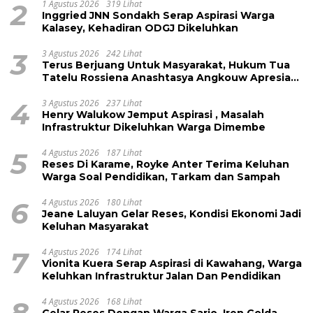
2
1 Agustus 2026
319 Lihat
Inggried JNN Sondakh Serap Aspirasi Warga
Kalasey, Kehadiran ODGJ Dikeluhkan
3
3 Agustus 2026
242 Lihat
Terus Berjuang Untuk Masyarakat, Hukum Tua
Tatelu Rossiena Anashtasya Angkouw Apresiasi
Kinerja Anggota DPRD Henry Walukow
4
3 Agustus 2026
237 Lihat
Henry Walukow Jemput Aspirasi , Masalah
Infrastruktur Dikeluhkan Warga Dimembe
5
4 Agustus 2026
187 Lihat
Reses Di Karame, Royke Anter Terima Keluhan
Warga Soal Pendidikan, Tarkam dan Sampah
6
4 Agustus 2026
180 Lihat
Jeane Laluyan Gelar Reses, Kondisi Ekonomi Jadi
Keluhan Masyarakat
7
4 Agustus 2026
174 Lihat
Vionita Kuera Serap Aspirasi di Kawahang, Warga
Keluhkan Infrastruktur Jalan Dan Pendidikan
8
4 Agustus 2026
168 Lihat