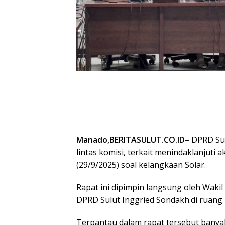
Manado,BERITASULUT.CO.ID
– DPRD Su
lintas komisi, terkait menindaklanjuti 
(29/9/2025) soal kelangkaan Solar.
Rapat ini dipimpin langsung oleh Wakil
DPRD Sulut Inggried Sondakh.di ruang 
Terpantau dalam rapat tersebut banya