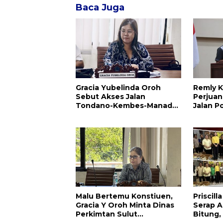
Baca Juga
Gracia Yubelinda Oroh
Remly K
Sebut Akses Jalan
Perjuan
Tondano-Kembes-Manado
Jalan P
Perlu Perhatian
Amuran
Pemerintah
Malu Bertemu Konstiuen,
Priscil
Gracia Y Oroh Minta Dinas
Serap Ap
Perkimtan Sulut
Bitung,
Prioritaskan Pembangunan
Kesehat