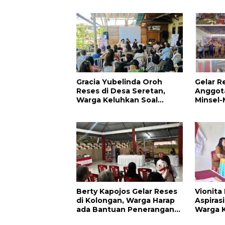
Akses Jalan di Tandengan I
Pendidi
Warga
Gracia Yubelinda Oroh
Gelar R
Reses di Desa Seretan,
Anggota
Warga Keluhkan Soal
Minsel-
Perbaikkan Infrastruktur
Aspirasi
Jalan
Berty Kapojos Gelar Reses
Vionita
di Kolongan, Warga Harap
Aspiras
ada Bantuan Penerangan
Warga 
Jalan dan UMKM
Infrast