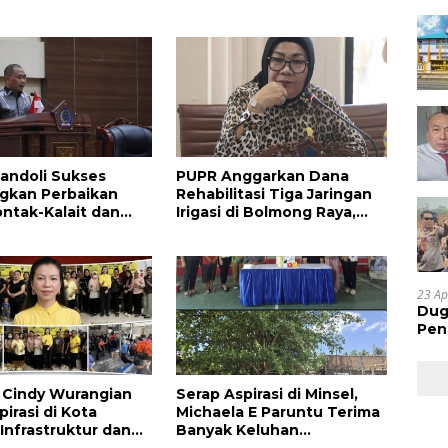
andoli Sukses
PUPR Anggarkan Dana
gkan Perbaikan
Rehabilitasi Tiga Jaringan
ontak-Kalait dan
Irigasi di Bolmong Raya,
g-Ratahan
Haslinda Rotinsulu Siap
Kawal
23 Ap
Dug
Pen
Res
Huk
la Cindy Wurangian
Serap Aspirasi di Minsel,
irasi di Kota
Michaela E Paruntu Terima
 Infrastruktur dan
Banyak Keluhan
an Serta
Masyarakat