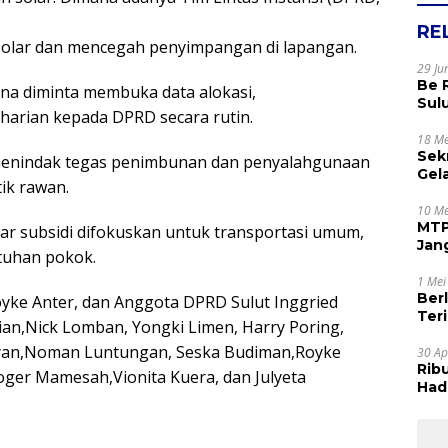
RE
solar dan mencegah penyimpangan di lapangan.
29 Ju
Be 
mina diminta membuka data alokasi,
Sul
a harian kepada DPRD secara rutin.
Rak
Apr
18 Me
Sek
menindak tegas penimbunan dan penyalahgunaan
Gel
ik rawan.
Sam
dan
10 Me
MTP
solar subsidi difokuskan untuk transportasi umum,
Jan
utuhan pokok.
Tet
1 Mei
Ber
oyke Anter, dan Anggota DPRD Sulut Inggried
Terim
ian,Nick Lomban, Yongki Limen, Harry Poring,
Kes
luyan,Noman Luntungan, Seska Budiman,Royke
30 Ap
Rib
Roger Mamesah,Vionita Kuera, dan Julyeta
Hadi
Muj