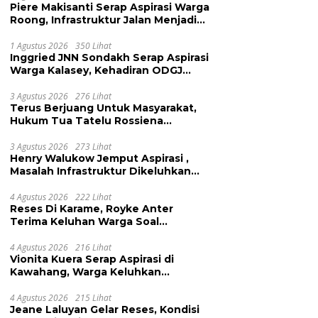
Piere Makisanti Serap Aspirasi Warga
Roong, Infrastruktur Jalan Menjadi
Keluhan
1 Agustus 2026
350 Lihat
Inggried JNN Sondakh Serap Aspirasi
Warga Kalasey, Kehadiran ODGJ
Dikeluhkan
3 Agustus 2026
276 Lihat
Terus Berjuang Untuk Masyarakat,
Hukum Tua Tatelu Rossiena
Anashtasya Angkouw Apresiasi
Kinerja Anggota DPRD Henry
3 Agustus 2026
273 Lihat
Henry Walukow Jemput Aspirasi ,
Walukow
Masalah Infrastruktur Dikeluhkan
Warga Dimembe
4 Agustus 2026
222 Lihat
Reses Di Karame, Royke Anter
Terima Keluhan Warga Soal
Pendidikan, Tarkam dan Sampah
4 Agustus 2026
216 Lihat
Vionita Kuera Serap Aspirasi di
Kawahang, Warga Keluhkan
Infrastruktur Jalan Dan Pendidikan
4 Agustus 2026
215 Lihat
Jeane Laluyan Gelar Reses, Kondisi