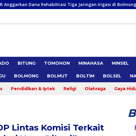
itasi Tiga Jaringan Irigasi di Bolmong Raya, Haslinda Rotinsul
ADO
BITUNG
TOMOHON
MINAHASA
MINSEL
GU
BOLMONG
BOLMUT
BOLTIM
BOLSEL
NA
s
Pendidikan & Iptek
Religi
Olahraga
Gaya Hid
P Lintas Komisi Terkait