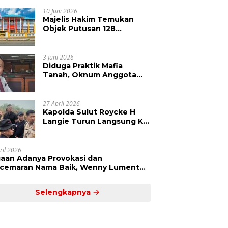
Kepolisian Didesak
Tangkap Vinni Sondakh
10 Juni 2026
Majelis Hakim Temukan
Objek Putusan 128
Berbeda dengan SHM 79,
Ahli Waris Ajukan Banding
Atas Putusan PN Tondano
3 Juni 2026
Diduga Praktik Mafia
Tanah, Oknum Anggota
DPRD Sulut LCS Diadukan
ke BK dan MP
27 April 2026
Kapolda Sulut Roycke H
Langie Turun Langsung Ke
Perkebunan Tatawiran
Tinjau Polemik Lahan 55
Hektare
ril 2026
aan Adanya Provokasi dan
cemaran Nama Baik, Wenny Lumentut
mi Laporkan Sejumlah Bakal Calon
um Tua Desa Koha
Selengkapnya