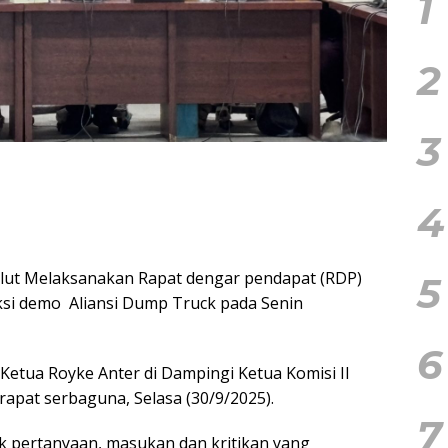
1
2
3
4
lut Melaksanakan Rapat dengar pendapat (RDP)
5
aksi demo
Aliansi Dump Truck pada Senin
6
 Ketua Royke Anter di Dampingi Ketua Komisi II
rapat serbaguna, Selasa (30/9/2025).
7
k pertanyaan, masukan dan kritikan yang