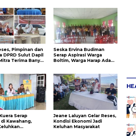
kan Dikeluhkan
eses, Pimpinan dan
Seska Ervina Budiman
 DPRD Sulut Dapil
Serap Aspirasi Warga
Mitra Terima Banyak
Boltim, Warga Harap Ada
Dukungan Pengurusan IPR
HE
 Kuera Serap
Jeane Laluyan Gelar Reses,
i di Kawahang,
Kondisi Ekonomi Jadi
Keluhkan
Keluhan Masyarakat
ruktur Jalan Dan