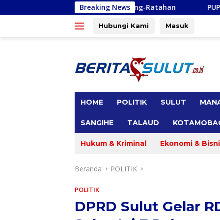
Langsung
alait dan Amurang-Ratahan
Breaking News
PUPR Anggarkan Dana Rehabil
ke
konten
Hubungi Kami
Masuk
tutup
HOME
POLITIK
SULUT
MAN
SANGIHE
TALAUD
KOTAMOBA
Hukum & Kriminal
Ekonomi & Bisni
Beranda
POLITIK
POLITIK
DPRD Sulut Gelar RD