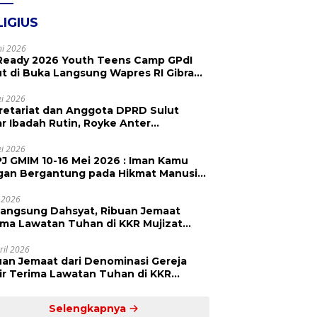
LIGIUS
ni 2026
Ready 2026 Youth Teens Camp GPdI
ut di Buka Langsung Wapres RI Gibran
abuming Raka, Hillary Julia Tuwo Beri
esiasi Tinggi
i 2026
retariat dan Anggota DPRD Sulut
ar Ibadah Rutin, Royke Anter
paikan Firman Tuhan Menjadi Alarm
 Pengingat
i 2026
J GMIM 10-16 Mei 2026 : Iman Kamu
gan Bergantung pada Hikmat Manusia,
api pada Kekuatan Allah
 2026
langsung Dahsyat, Ribuan Jemaat
a Lawatan Tuhan di KKR Mujizat
embuhan ‘Waktunya Sudah Dekat’
ril 2026
uan Jemaat dari Denominasi Gereja
r Terima Lawatan Tuhan di KKR
izat Kesembuhan Malam Ke 3
Selengkapnya