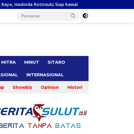
u Siap Kawal
Malu Bertemu Konstiuen, Gracia Y Oroh M
tutup
MITRA
MINUT
SITARO
SIONAL
INTERNASIONAL
up
Showbiz
Opinion
Histori