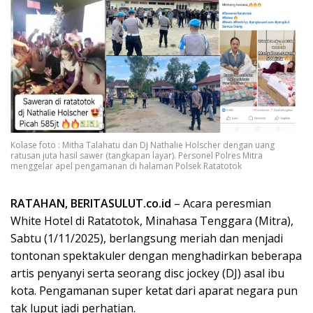
Kolase foto : Mitha Talahatu dan DJ Nathalie Holscher dengan uang
ratusan juta hasil sawer (tangkapan layar). Personel Polres Mitra
menggelar apel pengamanan di halaman Polsek Ratatotok
RATAHAN,
BERITASULUT.co.id
– Acara peresmian
White Hotel di Ratatotok, Minahasa Tenggara (Mitra),
Sabtu (1/11/2025), berlangsung meriah dan menjadi
tontonan spektakuler dengan menghadirkan beberapa
artis penyanyi serta seorang disc jockey (DJ) asal ibu
kota. Pengamanan super ketat dari aparat negara pun
tak luput jadi perhatian.