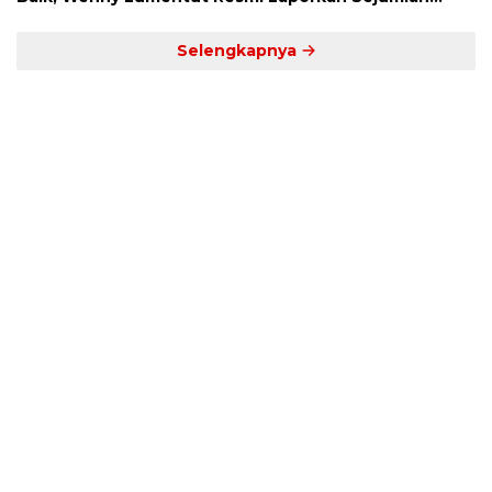
Bakal Calon Hukum Tua Desa Koha
Selengkapnya