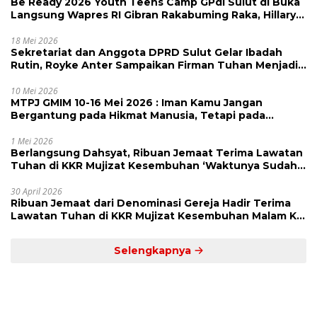
Be Ready 2026 Youth Teens Camp GPdI Sulut di Buka
Langsung Wapres RI Gibran Rakabuming Raka, Hillary
Julia Tuwo Beri Apresiasi Tinggi
18 Mei 2026
Sekretariat dan Anggota DPRD Sulut Gelar Ibadah
Rutin, Royke Anter Sampaikan Firman Tuhan Menjadi
Alarm dan Pengingat
10 Mei 2026
MTPJ GMIM 10-16 Mei 2026 : Iman Kamu Jangan
Bergantung pada Hikmat Manusia, Tetapi pada
Kekuatan Allah
1 Mei 2026
Berlangsung Dahsyat, Ribuan Jemaat Terima Lawatan
Tuhan di KKR Mujizat Kesembuhan ‘Waktunya Sudah
Dekat’
30 April 2026
Ribuan Jemaat dari Denominasi Gereja Hadir Terima
Lawatan Tuhan di KKR Mujizat Kesembuhan Malam Ke
3
Selengkapnya