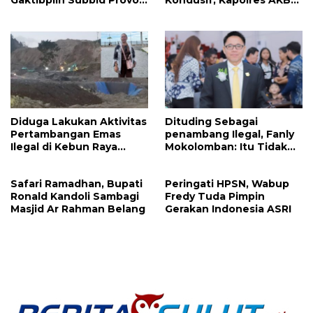
Gaktibplin Subbid Provos
Kondusif, Kapolres AKBP
Polda Sulut Sambangi
Handoko Sanjaya
‎Polres Mitra
Apresiasi Masyarakat
Mitra
Diduga Lakukan Aktivitas
Dituding Sebagai
Pertambangan Emas
penambang Ilegal, Fanly
Ilegal di Kebun Raya
Mokolomban: Itu Tidak
Megawati, Kepolisian
Benar dan Merusak Nama
Didesak Tangkap Vinni
Baik!
Safari Ramadhan, Bupati
Peringati HPSN, Wabup
Sondakh
Ronald Kandoli Sambagi
Fredy Tuda Pimpin
Masjid Ar Rahman Belang
Gerakan Indonesia ASRI