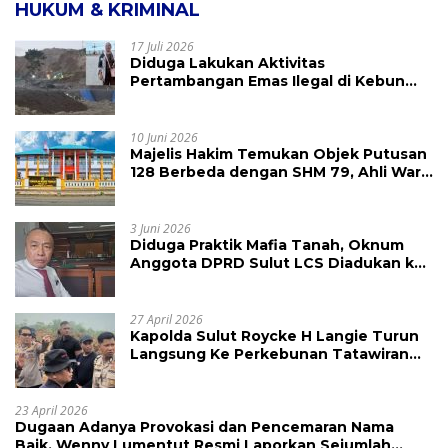
HUKUM & KRIMINAL
17 Juli 2026
Diduga Lakukan Aktivitas
Pertambangan Emas Ilegal di Kebun
Raya Megawati, Kepolisian Didesak
Tangkap Vinni Sondakh
10 Juni 2026
Majelis Hakim Temukan Objek Putusan
128 Berbeda dengan SHM 79, Ahli Waris
Ajukan Banding Atas Putusan PN
Tondano
3 Juni 2026
Diduga Praktik Mafia Tanah, Oknum
Anggota DPRD Sulut LCS Diadukan ke
BK dan MP
27 April 2026
Kapolda Sulut Roycke H Langie Turun
Langsung Ke Perkebunan Tatawiran
Tinjau Polemik Lahan 55 Hektare
23 April 2026
Dugaan Adanya Provokasi dan Pencemaran Nama
Baik, Wenny Lumentut Resmi Laporkan Sejumlah