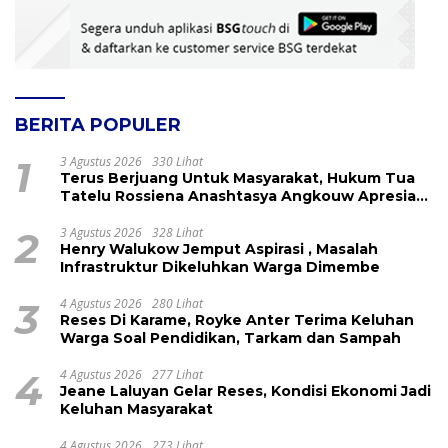
BERITA POPULER
1
3 Agustus 2026
330 Lihat
Terus Berjuang Untuk Masyarakat, Hukum Tua
Tatelu Rossiena Anashtasya Angkouw Apresiasi
Kinerja Anggota DPRD Henry Walukow
2
3 Agustus 2026
328 Lihat
Henry Walukow Jemput Aspirasi , Masalah
Infrastruktur Dikeluhkan Warga Dimembe
3
4 Agustus 2026
280 Lihat
Reses Di Karame, Royke Anter Terima Keluhan
Warga Soal Pendidikan, Tarkam dan Sampah
4
4 Agustus 2026
277 Lihat
Jeane Laluyan Gelar Reses, Kondisi Ekonomi Jadi
Keluhan Masyarakat
4 Agustus 2026
273 Lihat