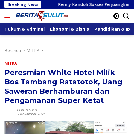
Langsung
Breaking News
Remly Kandoli Sukses Perjuangkan Perbaikan Jalan Pon
ke
konten
Hukum & Kriminal
Ekonomi & Bisnis
Pendidikan & Ipt
Beranda
MITRA
MITRA
Peresmian White Hotel Milik
Bos Tambang Ratatotok, Uang
Saweran Berhamburan dan
Pengamanan Super Ketat
BERITA SULUT
3 November 2025