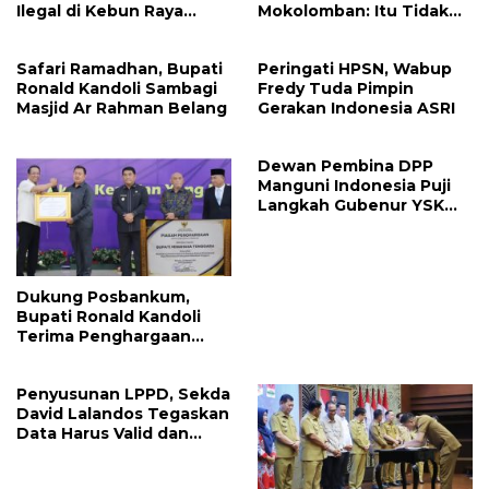
Ilegal di Kebun Raya
Mokolomban: Itu Tidak
Megawati, Kepolisian
Benar dan Merusak Nama
Didesak Tangkap Vinni
Baik!
Safari Ramadhan, Bupati
Peringati HPSN, Wabup
Sondakh
Ronald Kandoli Sambagi
Fredy Tuda Pimpin
Masjid Ar Rahman Belang
Gerakan Indonesia ASRI
Dewan Pembina DPP
Manguni Indonesia Puji
Langkah Gubenur YSK
Tuntaskan RTRW
Dukung Posbankum,
Bupati Ronald Kandoli
Terima Penghargaan
Nasional Dari Menteri
Hukum RI
Penyusunan LPPD, Sekda
David Lalandos Tegaskan
Data Harus Valid dan
Akurat