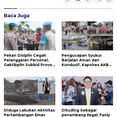
Baca Juga
Pekan Disiplin Cegah
Pengucapan Syukur
Pelanggaran Personel,
Berjalan Aman dan
Gaktibplin Subbid Provos
Kondusif, Kapolres AKBP
Polda Sulut Sambangi
Handoko Sanjaya
‎Polres Mitra
Apresiasi Masyarakat
Mitra
Diduga Lakukan Aktivitas
Dituding Sebagai
Pertambangan Emas
penambang Ilegal, Fanly