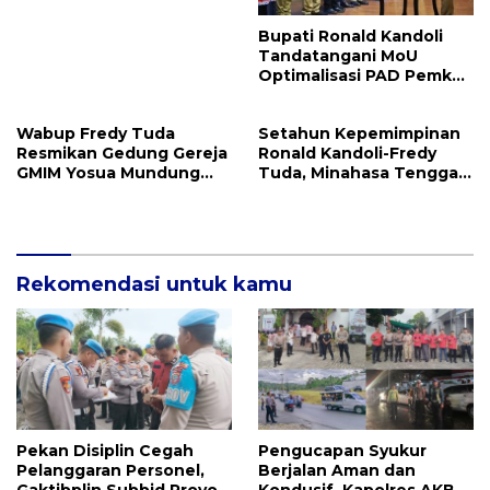
Bupati Ronald Kandoli
Tandatangani MoU
Optimalisasi PAD Pemkab
Mitra dan Pemprov Sulut
Wabup Fredy Tuda
Setahun Kepemimpinan
Resmikan Gedung Gereja
Ronald Kandoli-Fredy
GMIM Yosua Mundung
Tuda, Minahasa Tenggara
Satu
Ukir Berbagai Prestasi
Rekomendasi untuk kamu
Pekan Disiplin Cegah
Pengucapan Syukur
Pelanggaran Personel,
Berjalan Aman dan