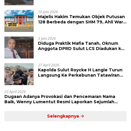
Raya Megawati, Kepolisian Didesak
Tangkap Vinni Sondakh
10 Juni 2026
Majelis Hakim Temukan Objek Putusan
128 Berbeda dengan SHM 79, Ahli Waris
Ajukan Banding Atas Putusan PN
Tondano
3 Juni 2026
Diduga Praktik Mafia Tanah, Oknum
Anggota DPRD Sulut LCS Diadukan ke
BK dan MP
27 April 2026
Kapolda Sulut Roycke H Langie Turun
Langsung Ke Perkebunan Tatawiran
Tinjau Polemik Lahan 55 Hektare
23 April 2026
Dugaan Adanya Provokasi dan Pencemaran Nama
Baik, Wenny Lumentut Resmi Laporkan Sejumlah
Bakal Calon Hukum Tua Desa Koha
Selengkapnya