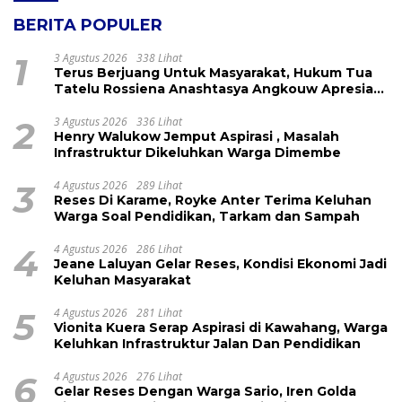
BERITA POPULER
1
3 Agustus 2026
338 Lihat
Terus Berjuang Untuk Masyarakat, Hukum Tua
Tatelu Rossiena Anashtasya Angkouw Apresiasi
Kinerja Anggota DPRD Henry Walukow
2
3 Agustus 2026
336 Lihat
Henry Walukow Jemput Aspirasi , Masalah
Infrastruktur Dikeluhkan Warga Dimembe
3
4 Agustus 2026
289 Lihat
Reses Di Karame, Royke Anter Terima Keluhan
Warga Soal Pendidikan, Tarkam dan Sampah
4
4 Agustus 2026
286 Lihat
Jeane Laluyan Gelar Reses, Kondisi Ekonomi Jadi
Keluhan Masyarakat
5
4 Agustus 2026
281 Lihat
Vionita Kuera Serap Aspirasi di Kawahang, Warga
Keluhkan Infrastruktur Jalan Dan Pendidikan
6
4 Agustus 2026
276 Lihat
Gelar Reses Dengan Warga Sario, Iren Golda