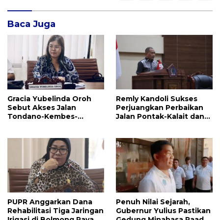
Baca Juga
Gracia Yubelinda Oroh
Remly Kandoli Sukses
Sebut Akses Jalan
Perjuangkan Perbaikan
Tondano-Kembes-
Jalan Pontak-Kalait dan
Manado Perlu Perhatian
Amurang-Ratahan
Pemerintah
PUPR Anggarkan Dana
Penuh Nilai Sejarah,
Rehabilitasi Tiga Jaringan
Gubernur Yulius Pastikan
Irigasi di Bolmong Raya,
Gedung Minahasa Raad