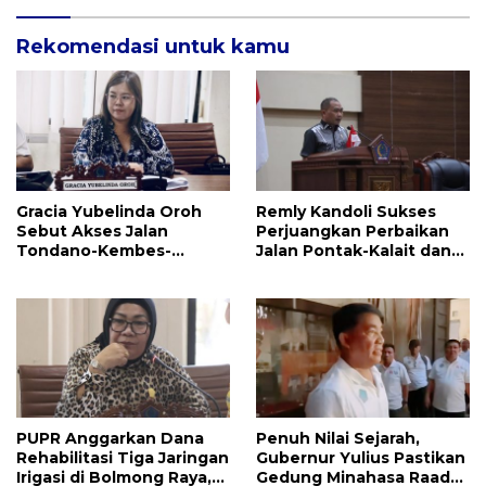
Rekomendasi untuk kamu
Gracia Yubelinda Oroh
Remly Kandoli Sukses
Sebut Akses Jalan
Perjuangkan Perbaikan
Tondano-Kembes-
Jalan Pontak-Kalait dan
Manado Perlu Perhatian
Amurang-Ratahan
Pemerintah
PUPR Anggarkan Dana
Penuh Nilai Sejarah,
Rehabilitasi Tiga Jaringan
Gubernur Yulius Pastikan
Irigasi di Bolmong Raya,
Gedung Minahasa Raad