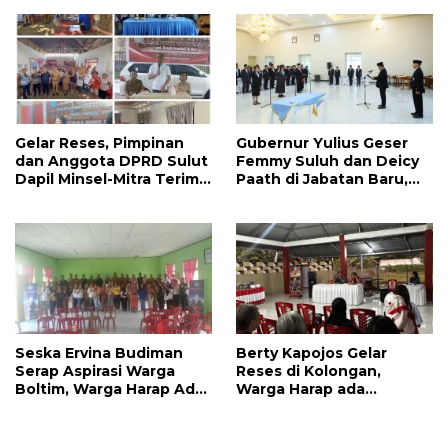
Jalan
Gelar Reses, Pimpinan
Gubernur Yulius Geser
dan Anggota DPRD Sulut
Femmy Suluh dan Deicy
Dapil Minsel-Mitra Terima
Paath di Jabatan Baru,
Banyak Aspirasi
Jahja Rondonuwu
Promosi jadi Kadis
Seska Ervina Budiman
Berty Kapojos Gelar
Serap Aspirasi Warga
Reses di Kolongan,
Boltim, Warga Harap Ada
Warga Harap ada
Dukungan Pengurusan
Bantuan Penerangan
IPR
Jalan dan UMKM