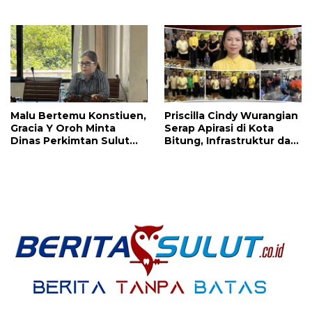
Haslinda Rotinsulu Siap
Segera Direvitalisasi
Kawal
Malu Bertemu Konstiuen,
Priscilla Cindy Wurangian
Gracia Y Oroh Minta
Serap Apirasi di Kota
Dinas Perkimtan Sulut
Bitung, Infrastruktur dan
Prioritaskan
Kesehatan Serta
Pembangunan Akses
Pendidikan Dikeluhkan
Jalan di Tandengan I
Warga