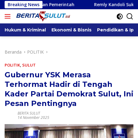
Langsung
an Pemerintah
Breaking News
Remly Kandoli Sukses Perjuangkan Perb
ke
konten
Hukum & Kriminal
Ekonomi & Bisnis
Pendidikan & Ipt
Beranda
POLITIK
POLITIK
,
SULUT
Gubernur YSK Merasa
Terhormat Hadir di Tengah
Kader Partai Demokrat Sulut, Ini
Pesan Pentingnya
BERITA SULUT
14 November 2025