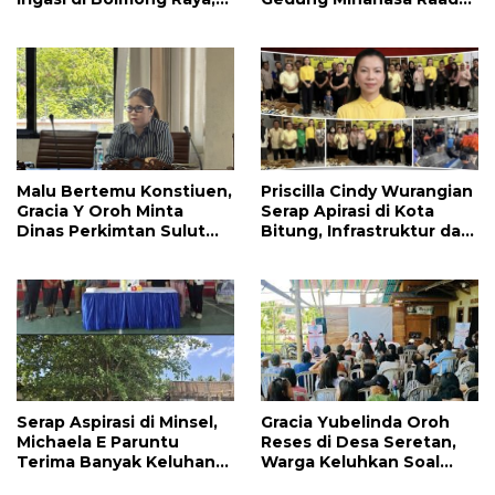
Haslinda Rotinsulu Siap
Segera Direvitalisasi
Kawal
Malu Bertemu Konstiuen,
Priscilla Cindy Wurangian
Gracia Y Oroh Minta
Serap Apirasi di Kota
Dinas Perkimtan Sulut
Bitung, Infrastruktur dan
Prioritaskan
Kesehatan Serta
Pembangunan Akses
Pendidikan Dikeluhkan
Jalan di Tandengan I
Warga
Serap Aspirasi di Minsel,
Gracia Yubelinda Oroh
Michaela E Paruntu
Reses di Desa Seretan,
Terima Banyak Keluhan
Warga Keluhkan Soal
Masyarakat
Perbaikkan Infrastruktur