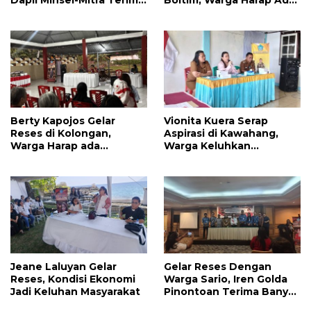
Dapil Minsel-Mitra Terima
Boltim, Warga Harap Ada
Banyak Aspirasi
Dukungan Pengurusan
IPR
Berty Kapojos Gelar
Vionita Kuera Serap
Reses di Kolongan,
Aspirasi di Kawahang,
Warga Harap ada
Warga Keluhkan
Bantuan Penerangan
Infrastruktur Jalan Dan
Jalan dan UMKM
Pendidikan
Jeane Laluyan Gelar
Gelar Reses Dengan
Reses, Kondisi Ekonomi
Warga Sario, Iren Golda
Jadi Keluhan Masyarakat
Pinontoan Terima Banyak
Aspirasi