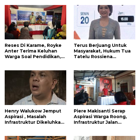
Reses Di Karame, Royke
Terus Berjuang Untuk
Anter Terima Keluhan
Masyarakat, Hukum Tua
Warga Soal Pendidikan,
Tatelu Rossiena
Tarkam dan Sampah
Anashtasya Angkouw
Apresiasi Kinerja
Anggota DPRD Henry
Walukow
Henry Walukow Jemput
Piere Makisanti Serap
Aspirasi , Masalah
Aspirasi Warga Roong,
Infrastruktur Dikeluhkan
Infrastruktur Jalan
Warga Dimembe
Menjadi Keluhan