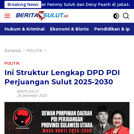
Langsung
Geser Femmy Suluh dan Deicy Paath di Jabatan Baru, Jahja Rond
Breaking News
ke
konten
Hukum & Kriminal
Ekonomi & Bisnis
Pendidikan & Ipt
Beranda
POLITIK
POLITIK
Ini Struktur Lengkap DPD PDI
Perjuangan Sulut 2025-2030
BERITA SULUT
29 Desember 2025