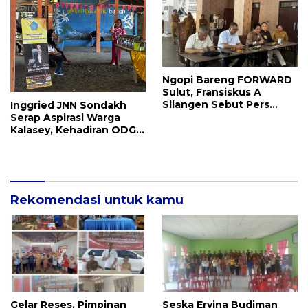
Ngopi Bareng FORWARD
Sulut, Fransiskus A
Silangen Sebut Pers
Inggried JNN Sondakh
Memiliki Peran Penting
Serap Aspirasi Warga
Dan Fungsi Kontrol Sosial
Kalasey, Kehadiran ODGJ
Dikeluhkan
Rekomendasi untuk kamu
Gelar Reses, Pimpinan
Seska Ervina Budiman