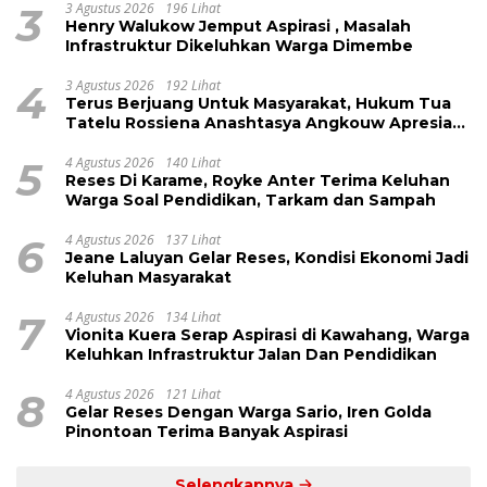
3
3 Agustus 2026
196 Lihat
Henry Walukow Jemput Aspirasi , Masalah
Infrastruktur Dikeluhkan Warga Dimembe
4
3 Agustus 2026
192 Lihat
Terus Berjuang Untuk Masyarakat, Hukum Tua
Tatelu Rossiena Anashtasya Angkouw Apresiasi
Kinerja Anggota DPRD Henry Walukow
5
4 Agustus 2026
140 Lihat
Reses Di Karame, Royke Anter Terima Keluhan
Warga Soal Pendidikan, Tarkam dan Sampah
6
4 Agustus 2026
137 Lihat
Jeane Laluyan Gelar Reses, Kondisi Ekonomi Jadi
Keluhan Masyarakat
7
4 Agustus 2026
134 Lihat
Vionita Kuera Serap Aspirasi di Kawahang, Warga
Keluhkan Infrastruktur Jalan Dan Pendidikan
8
4 Agustus 2026
121 Lihat
Gelar Reses Dengan Warga Sario, Iren Golda
Pinontoan Terima Banyak Aspirasi
Selengkapnya