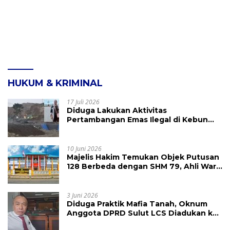
HUKUM & KRIMINAL
17 Juli 2026
Diduga Lakukan Aktivitas
Pertambangan Emas Ilegal di Kebun
Raya Megawati, Kepolisian Didesak
Tangkap Vinni Sondakh
10 Juni 2026
Majelis Hakim Temukan Objek Putusan
128 Berbeda dengan SHM 79, Ahli Waris
Ajukan Banding Atas Putusan PN
Tondano
3 Juni 2026
Diduga Praktik Mafia Tanah, Oknum
Anggota DPRD Sulut LCS Diadukan ke
BK dan MP