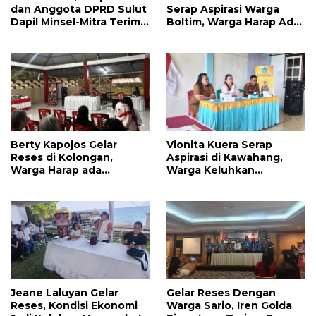
dan Anggota DPRD Sulut
Serap Aspirasi Warga
Dapil Minsel-Mitra Terima
Boltim, Warga Harap Ada
Banyak Aspirasi
Dukungan Pengurusan
IPR
Berty Kapojos Gelar
Vionita Kuera Serap
Reses di Kolongan,
Aspirasi di Kawahang,
Warga Harap ada
Warga Keluhkan
Bantuan Penerangan
Infrastruktur Jalan Dan
Jalan dan UMKM
Pendidikan
Jeane Laluyan Gelar
Gelar Reses Dengan
Reses, Kondisi Ekonomi
Warga Sario, Iren Golda