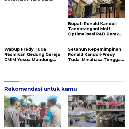
Akurat
Bupati Ronald Kandoli
Tandatangani MoU
Optimalisasi PAD Pemkab
Mitra dan Pemprov Sulut
Wabup Fredy Tuda
Setahun Kepemimpinan
Resmikan Gedung Gereja
Ronald Kandoli-Fredy
GMIM Yosua Mundung
Tuda, Minahasa Tenggara
Satu
Ukir Berbagai Prestasi
Rekomendasi untuk kamu