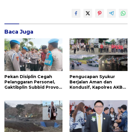
Baca Juga
Pekan Disiplin Cegah
Pengucapan Syukur
Pelanggaran Personel,
Berjalan Aman dan
Gaktibplin Subbid Provos
Kondusif, Kapolres AKBP
Polda Sulut Sambangi
Handoko Sanjaya
‎Polres Mitra
Apresiasi Masyarakat
Mitra