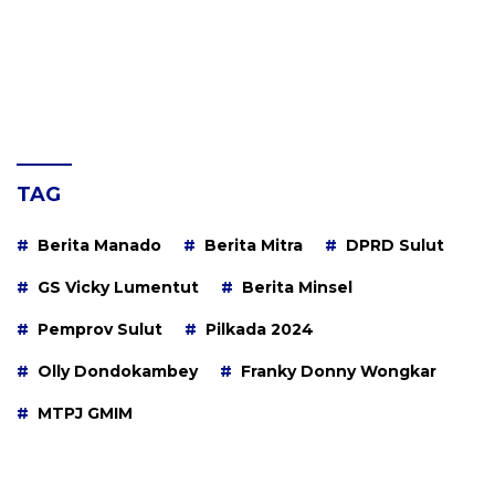
TAG
Berita Manado
Berita Mitra
DPRD Sulut
GS Vicky Lumentut
Berita Minsel
Pemprov Sulut
Pilkada 2024
Olly Dondokambey
Franky Donny Wongkar
MTPJ GMIM