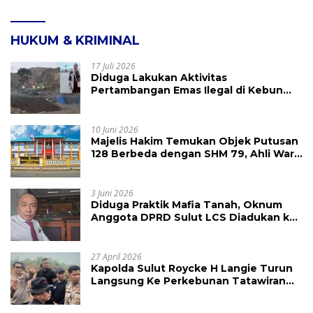
HUKUM & KRIMINAL
17 Juli 2026
Diduga Lakukan Aktivitas
Pertambangan Emas Ilegal di Kebun
Raya Megawati, Kepolisian Didesak
Tangkap Vinni Sondakh
10 Juni 2026
Majelis Hakim Temukan Objek Putusan
128 Berbeda dengan SHM 79, Ahli Waris
Ajukan Banding Atas Putusan PN
Tondano
3 Juni 2026
Diduga Praktik Mafia Tanah, Oknum
Anggota DPRD Sulut LCS Diadukan ke
BK dan MP
27 April 2026
Kapolda Sulut Roycke H Langie Turun
Langsung Ke Perkebunan Tatawiran
Tinjau Polemik Lahan 55 Hektare