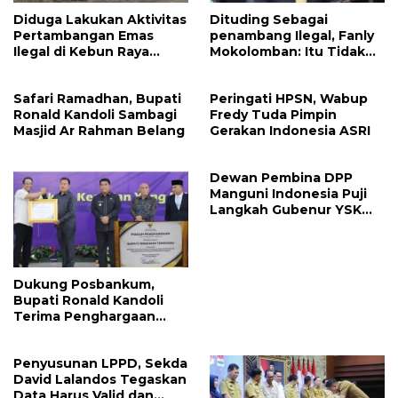
Diduga Lakukan Aktivitas
Dituding Sebagai
Pertambangan Emas
penambang Ilegal, Fanly
Ilegal di Kebun Raya
Mokolomban: Itu Tidak
Megawati, Kepolisian
Benar dan Merusak Nama
Didesak Tangkap Vinni
Baik!
Safari Ramadhan, Bupati
Peringati HPSN, Wabup
Sondakh
Ronald Kandoli Sambagi
Fredy Tuda Pimpin
Masjid Ar Rahman Belang
Gerakan Indonesia ASRI
Dewan Pembina DPP
Manguni Indonesia Puji
Langkah Gubenur YSK
Tuntaskan RTRW
Dukung Posbankum,
Bupati Ronald Kandoli
Terima Penghargaan
Nasional Dari Menteri
Hukum RI
Penyusunan LPPD, Sekda
David Lalandos Tegaskan
Data Harus Valid dan