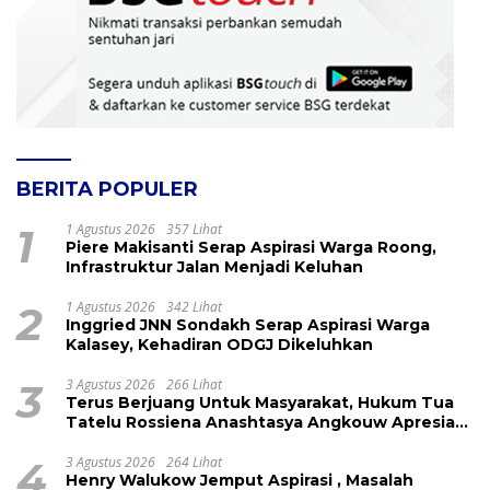
BERITA POPULER
1
1 Agustus 2026
357 Lihat
Piere Makisanti Serap Aspirasi Warga Roong,
Infrastruktur Jalan Menjadi Keluhan
2
1 Agustus 2026
342 Lihat
Inggried JNN Sondakh Serap Aspirasi Warga
Kalasey, Kehadiran ODGJ Dikeluhkan
3
3 Agustus 2026
266 Lihat
Terus Berjuang Untuk Masyarakat, Hukum Tua
Tatelu Rossiena Anashtasya Angkouw Apresiasi
Kinerja Anggota DPRD Henry Walukow
4
3 Agustus 2026
264 Lihat
Henry Walukow Jemput Aspirasi , Masalah