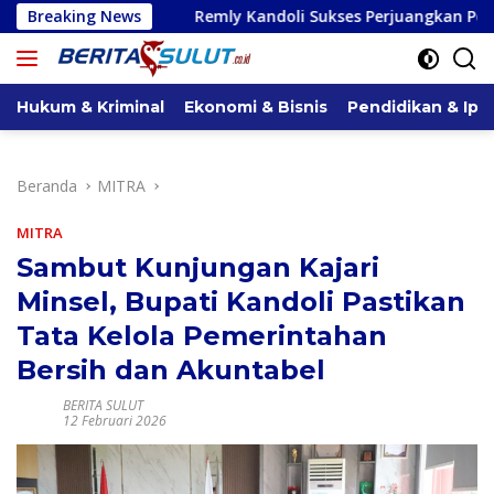
Langsung
Breaking News
Remly Kandoli Sukses Perjuangkan Perbaikan Jalan Pon
ke
konten
Hukum & Kriminal
Ekonomi & Bisnis
Pendidikan & Ipt
Beranda
MITRA
MITRA
Sambut Kunjungan Kajari
Minsel, Bupati Kandoli Pastikan
Tata Kelola Pemerintahan
Bersih dan Akuntabel
BERITA SULUT
12 Februari 2026