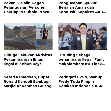
Pekan Disiplin Cegah
Pengucapan Syukur
Pelanggaran Personel,
Berjalan Aman dan
Gaktibplin Subbid Provos
Kondusif, Kapolres AKBP
Polda Sulut Sambangi
Handoko Sanjaya
‎Polres Mitra
Apresiasi Masyarakat
Mitra
Diduga Lakukan Aktivitas
Dituding Sebagai
Pertambangan Emas
penambang Ilegal, Fanly
Ilegal di Kebun Raya
Mokolomban: Itu Tidak
Megawati, Kepolisian
Benar dan Merusak Nama
Didesak Tangkap Vinni
Baik!
Safari Ramadhan, Bupati
Peringati HPSN, Wabup
Sondakh
Ronald Kandoli Sambagi
Fredy Tuda Pimpin
Masjid Ar Rahman Belang
Gerakan Indonesia ASRI