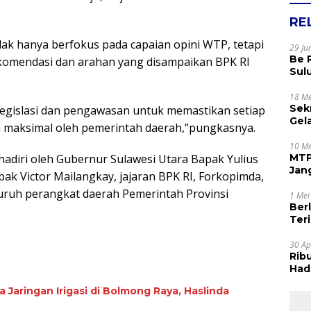
RE
idak hanya berfokus pada capaian opini WTP, tetapi
29 Ju
Be 
ekomendasi dan arahan yang disampaikan BPK RI
Sul
Rak
Apr
18 Me
Sek
legislasi dan pengawasan untuk memastikan setiap
Gel
a maksimal oleh pemerintah daerah,”pungkasnya.
Sam
dan
10 Me
dihadiri oleh Gubernur Sulawesi Utara Bapak Yulius
MTP
Jan
ak Victor Mailangkay, jajaran BPK RI, Forkopimda,
Tet
uruh perangkat daerah Pemerintah Provinsi
1 Mei
Ber
Terim
Kes
30 Ap
Rib
Hadi
Muj
ngan Irigasi di Bolmong Raya, Haslinda