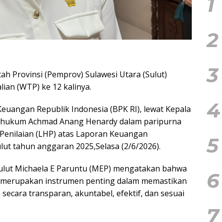
1
2
3
ah Provinsi (Pemprov) Sulawesi Utara (Sulut)
ian (WTP) ke 12 kalinya.
4
euangan Republik Indonesia (BPK RI), lewat Kepala
hukum Achmad Anang Henardy dalam paripurna
Penilaian (LHP) atas Laporan Keuangan
5
ut tahun anggaran 2025,Selasa (2/6/2026).
ulut Michaela E Paruntu (MEP) mengatakan bahwa
6
I merupakan instrumen penting dalam memastikan
ecara transparan, akuntabel, efektif, dan sesuai
7