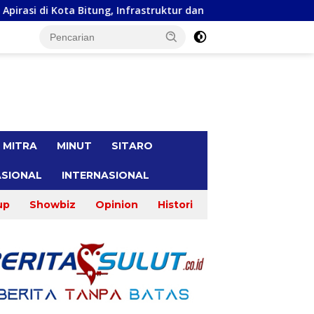
nfrastruktur dan Kesehatan Serta Pendidikan Dikeluhkan Warga
tutup
MITRA
MINUT
SITARO
SIONAL
INTERNASIONAL
up
Showbiz
Opinion
Histori