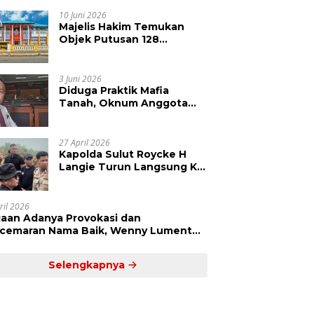
Kepolisian Didesak
Tangkap Vinni Sondakh
10 Juni 2026
Majelis Hakim Temukan
Objek Putusan 128
Berbeda dengan SHM 79,
Ahli Waris Ajukan Banding
Atas Putusan PN Tondano
3 Juni 2026
Diduga Praktik Mafia
Tanah, Oknum Anggota
DPRD Sulut LCS Diadukan
ke BK dan MP
27 April 2026
Kapolda Sulut Roycke H
Langie Turun Langsung Ke
Perkebunan Tatawiran
Tinjau Polemik Lahan 55
Hektare
ril 2026
aan Adanya Provokasi dan
cemaran Nama Baik, Wenny Lumentut
mi Laporkan Sejumlah Bakal Calon
um Tua Desa Koha
Selengkapnya