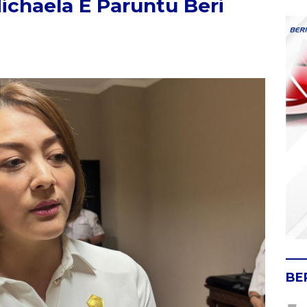
chaela E Paruntu Beri
BE