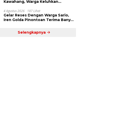
Kawahang, Warga Keluhkan
Infrastruktur Jalan Dan Pendidikan
4 Agustus 2026
187 Lihat
Gelar Reses Dengan Warga Sario,
Iren Golda Pinontoan Terima Banyak
Aspirasi
Selengkapnya