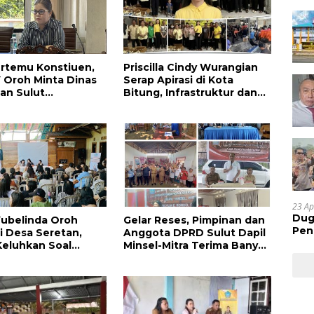
rtemu Konstiuen,
Priscilla Cindy Wurangian
Y Oroh Minta Dinas
Serap Apirasi di Kota
an Sulut
Bitung, Infrastruktur dan
taskan Pembangunan
Kesehatan Serta
alan di Tandengan I
Pendidikan Dikeluhkan
Warga
23 Ap
Dug
Yubelinda Oroh
Gelar Reses, Pimpinan dan
Pen
i Desa Seretan,
Anggota DPRD Sulut Dapil
Res
eluhkan Soal
Minsel-Mitra Terima Banyak
Huk
kan Infrastruktur
Aspirasi