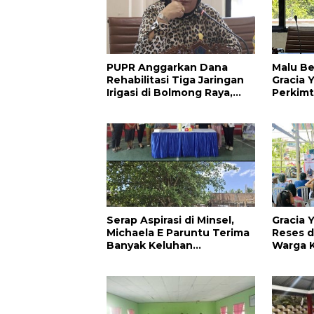
PUPR Anggarkan Dana
Malu Be
Rehabilitasi Tiga Jaringan
Gracia 
Irigasi di Bolmong Raya,
Perkimt
Haslinda Rotinsulu Siap
Priori
Kawal
Akses J
Serap Aspirasi di Minsel,
Gracia 
Michaela E Paruntu Terima
Reses d
Banyak Keluhan
Warga K
Masyarakat
Perbaik
Jalan