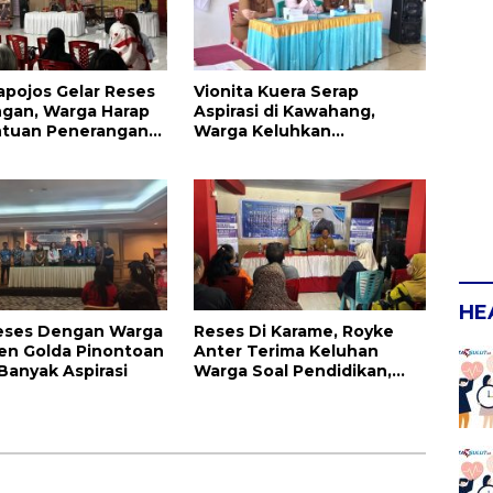
apojos Gelar Reses
Vionita Kuera Serap
ngan, Warga Harap
Aspirasi di Kawahang,
ntuan Penerangan
Warga Keluhkan
an dan UMKM
Infrastruktur Jalan Dan
Pendidikan
HE
Reses Dengan Warga
Reses Di Karame, Royke
Iren Golda Pinontoan
Anter Terima Keluhan
Banyak Aspirasi
Warga Soal Pendidikan,
Tarkam dan Sampah