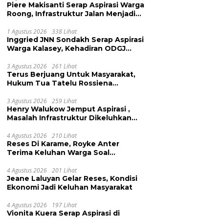
Piere Makisanti Serap Aspirasi Warga
Roong, Infrastruktur Jalan Menjadi
Keluhan
1 Agustus 2026
338 Lihat
Inggried JNN Sondakh Serap Aspirasi
Warga Kalasey, Kehadiran ODGJ
Dikeluhkan
3 Agustus 2026
261 Lihat
Terus Berjuang Untuk Masyarakat,
Hukum Tua Tatelu Rossiena
Anashtasya Angkouw Apresiasi
Kinerja Anggota DPRD Henry
3 Agustus 2026
259 Lihat
Henry Walukow Jemput Aspirasi ,
Walukow
Masalah Infrastruktur Dikeluhkan
Warga Dimembe
4 Agustus 2026
210 Lihat
Reses Di Karame, Royke Anter
Terima Keluhan Warga Soal
Pendidikan, Tarkam dan Sampah
4 Agustus 2026
201 Lihat
Jeane Laluyan Gelar Reses, Kondisi
Ekonomi Jadi Keluhan Masyarakat
4 Agustus 2026
197 Lihat
Vionita Kuera Serap Aspirasi di