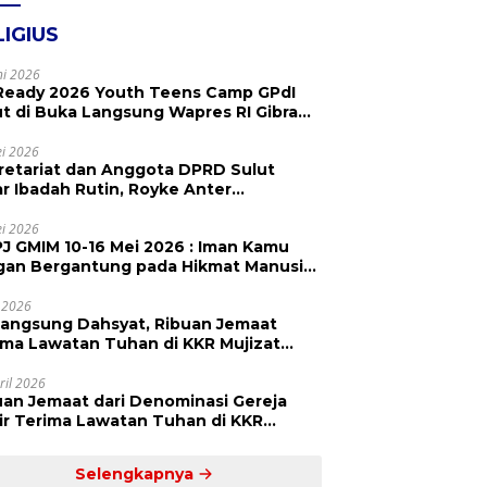
LIGIUS
ni 2026
Ready 2026 Youth Teens Camp GPdI
ut di Buka Langsung Wapres RI Gibran
abuming Raka, Hillary Julia Tuwo Beri
esiasi Tinggi
i 2026
retariat dan Anggota DPRD Sulut
ar Ibadah Rutin, Royke Anter
paikan Firman Tuhan Menjadi Alarm
 Pengingat
i 2026
J GMIM 10-16 Mei 2026 : Iman Kamu
gan Bergantung pada Hikmat Manusia,
api pada Kekuatan Allah
 2026
langsung Dahsyat, Ribuan Jemaat
a Lawatan Tuhan di KKR Mujizat
embuhan ‘Waktunya Sudah Dekat’
ril 2026
uan Jemaat dari Denominasi Gereja
r Terima Lawatan Tuhan di KKR
izat Kesembuhan Malam Ke 3
Selengkapnya