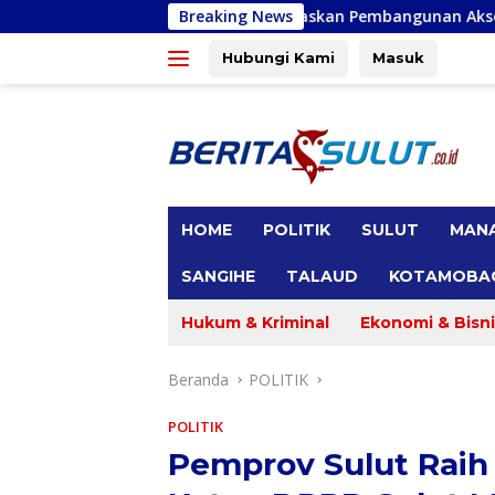
Langsung
ulut Prioritaskan Pembangunan Akses Jalan di Tandengan I
Breaking News
ke
konten
Hubungi Kami
Masuk
tutup
HOME
POLITIK
SULUT
MAN
SANGIHE
TALAUD
KOTAMOBA
Hukum & Kriminal
Ekonomi & Bisni
Beranda
POLITIK
POLITIK
Pemprov Sulut Raih 