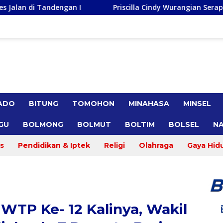
Priscilla Cindy Wurangian Serap Apirasi di Kota Bitung, I
ADO
BITUNG
TOMOHON
MINAHASA
MINSEL
GU
BOLMONG
BOLMUT
BOLTIM
BOLSEL
NA
s
Pendidikan & Iptek
Religi
Olahraga
Gaya Hid
WTP Ke- 12 Kalinya, Wakil