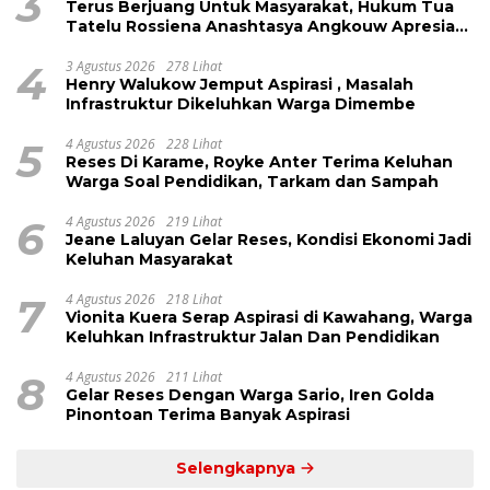
3
Terus Berjuang Untuk Masyarakat, Hukum Tua
Tatelu Rossiena Anashtasya Angkouw Apresiasi
Kinerja Anggota DPRD Henry Walukow
4
3 Agustus 2026
278 Lihat
Henry Walukow Jemput Aspirasi , Masalah
Infrastruktur Dikeluhkan Warga Dimembe
5
4 Agustus 2026
228 Lihat
Reses Di Karame, Royke Anter Terima Keluhan
Warga Soal Pendidikan, Tarkam dan Sampah
6
4 Agustus 2026
219 Lihat
Jeane Laluyan Gelar Reses, Kondisi Ekonomi Jadi
Keluhan Masyarakat
7
4 Agustus 2026
218 Lihat
Vionita Kuera Serap Aspirasi di Kawahang, Warga
Keluhkan Infrastruktur Jalan Dan Pendidikan
8
4 Agustus 2026
211 Lihat
Gelar Reses Dengan Warga Sario, Iren Golda
Pinontoan Terima Banyak Aspirasi
Selengkapnya