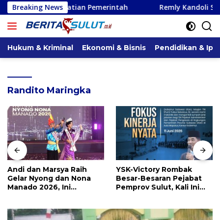
Langsung
 Perhatian Pemerintah
Breaking News
Remly Kandoli Sukses Perjuang
ke
konten
Hukum & Kriminal
Ekonomi & Bisnis
Pendidikan & Ipt
Randito Maringka
Andi dan Marsya Raih
YSK-Victory Rombak
Gelar Nyong dan Nona
Besar-Besaran Pejabat
Manado 2026, Ini
Pemprov Sulut, Kali Ini
Pemenang Selengkapnya
Ada 134 Jabatan dan Ini
Daftarnya