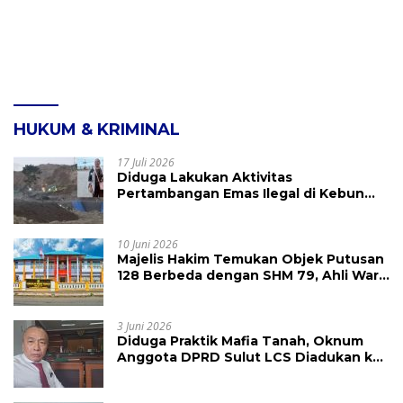
HUKUM & KRIMINAL
17 Juli 2026
Diduga Lakukan Aktivitas
Pertambangan Emas Ilegal di Kebun
Raya Megawati, Kepolisian Didesak
Tangkap Vinni Sondakh
10 Juni 2026
Majelis Hakim Temukan Objek Putusan
128 Berbeda dengan SHM 79, Ahli Waris
Ajukan Banding Atas Putusan PN
Tondano
3 Juni 2026
Diduga Praktik Mafia Tanah, Oknum
Anggota DPRD Sulut LCS Diadukan ke
BK dan MP