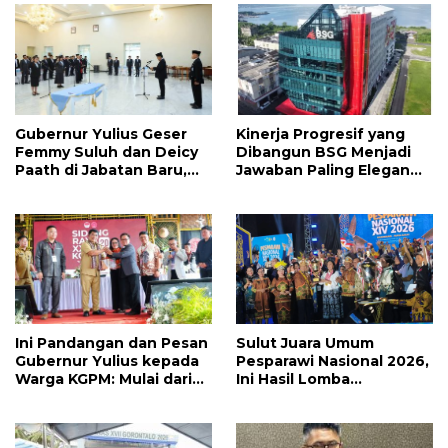
Gubernur Yulius Geser
Kinerja Progresif yang
Femmy Suluh dan Deicy
Dibangun BSG Menjadi
Paath di Jabatan Baru,
Jawaban Paling Elegan
Jahja Rondonuwu
Atas Segala Kebisingan
Promosi jadi Kadis
Isu
Ini Pandangan dan Pesan
Sulut Juara Umum
Gubernur Yulius kepada
Pesparawi Nasional 2026,
Warga KGPM: Mulai dari
Ini Hasil Lomba
Pergantian Pengurus
Selengkapnya
Hingga Politik Praktis