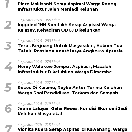
1
Piere Makisanti Serap Aspirasi Warga Roong,
Infrastruktur Jalan Menjadi Keluhan
2
1 Agustus 2026
355 Lihat
Inggried JNN Sondakh Serap Aspirasi Warga
Kalasey, Kehadiran ODGJ Dikeluhkan
3
3 Agustus 2026
280 Lihat
Terus Berjuang Untuk Masyarakat, Hukum Tua
Tatelu Rossiena Anashtasya Angkouw Apresiasi
Kinerja Anggota DPRD Henry Walukow
4
3 Agustus 2026
278 Lihat
Henry Walukow Jemput Aspirasi , Masalah
Infrastruktur Dikeluhkan Warga Dimembe
5
4 Agustus 2026
227 Lihat
Reses Di Karame, Royke Anter Terima Keluhan
Warga Soal Pendidikan, Tarkam dan Sampah
6
4 Agustus 2026
219 Lihat
Jeane Laluyan Gelar Reses, Kondisi Ekonomi Jadi
Keluhan Masyarakat
7
4 Agustus 2026
218 Lihat
Vionita Kuera Serap Aspirasi di Kawahang, Warga