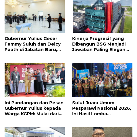
Gubernur Yulius Geser
Kinerja Progresif yang
Femmy Suluh dan Deicy
Dibangun BSG Menjadi
Paath di Jabatan Baru,
Jawaban Paling Elegan
Jahja Rondonuwu
Atas Segala Kebisingan
Promosi jadi Kadis
Isu
Ini Pandangan dan Pesan
Sulut Juara Umum
Gubernur Yulius kepada
Pesparawi Nasional 2026,
Warga KGPM: Mulai dari
Ini Hasil Lomba
Pergantian Pengurus
Selengkapnya
Hingga Politik Praktis