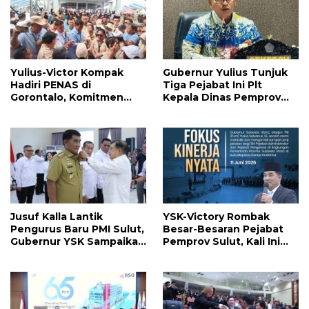
Yulius-Victor Kompak
Gubernur Yulius Tunjuk
Hadiri PENAS di
Tiga Pejabat Ini Plt
Gorontalo, Komitmen
Kepala Dinas Pemprov
Pemprov Sulut Dukung
Sulut, Ada yang
Program Ketahanan
Menyusul?
Pangan Presiden
Prabowo
Jusuf Kalla Lantik
YSK-Victory Rombak
Pengurus Baru PMI Sulut,
Besar-Besaran Pejabat
Gubernur YSK Sampaikan
Pemprov Sulut, Kali Ini
Ini
Ada 134 Jabatan dan Ini
Daftarnya