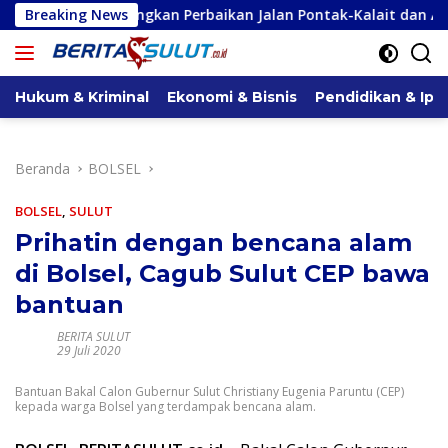
Langsung
ngkan Perbaikan Jalan Pontak-Kalait dan Amurang-Ratahan
Breaking News
ke
konten
Hukum & Kriminal
Ekonomi & Bisnis
Pendidikan & Ipt
Beranda
BOLSEL
BOLSEL
,
SULUT
Prihatin dengan bencana alam
di Bolsel, Cagub Sulut CEP bawa
bantuan
BERITA SULUT
29 Juli 2020
Bantuan Bakal Calon Gubernur Sulut Christiany Eugenia Paruntu (CEP)
kepada warga Bolsel yang terdampak bencana alam.