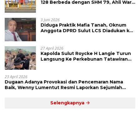
128 Berbeda dengan SHM 79, Ahli Waris
Ajukan Banding Atas Putusan PN
Tondano
3 Juni 2026
Diduga Praktik Mafia Tanah, Oknum
Anggota DPRD Sulut LCS Diadukan ke
BK dan MP
27 April 2026
Kapolda Sulut Roycke H Langie Turun
Langsung Ke Perkebunan Tatawiran
Tinjau Polemik Lahan 55 Hektare
23 April 2026
Dugaan Adanya Provokasi dan Pencemaran Nama
Baik, Wenny Lumentut Resmi Laporkan Sejumlah
Bakal Calon Hukum Tua Desa Koha
Selengkapnya