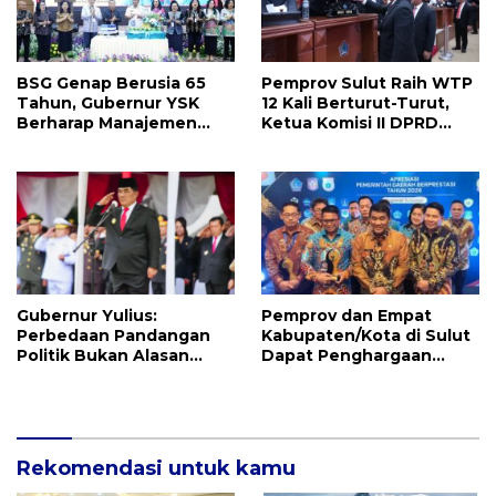
BSG Genap Berusia 65
Pemprov Sulut Raih WTP
Tahun, Gubernur YSK
12 Kali Berturut-Turut,
Berharap Manajemen
Ketua Komisi II DPRD
Terus Berinovasi dan
Sulut Inggried JNN
Ekspansi Bisnis
Sondakh Sebut Ini
Prestasi Yang
Membanggakan
Gubernur Yulius:
Pemprov dan Empat
Perbedaan Pandangan
Kabupaten/Kota di Sulut
Politik Bukan Alasan
Dapat Penghargaan
Perpecahan, Tapi
Nasional Atas Prestasi Ini
Kekayaan Besar
Rekomendasi untuk kamu