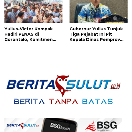
Yulius-Victor Kompak
Gubernur Yulius Tunjuk
Hadiri PENAS di
Tiga Pejabat Ini Plt
Gorontalo, Komitmen
Kepala Dinas Pemprov
Pemprov Sulut Dukung
Sulut, Ada yang
Program Ketahanan
Menyusul?
Pangan Presiden
Prabowo