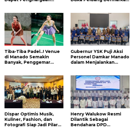
Nasional Atas Prestasi Ini
di Manado, CEO: Asal
Pemprov Sulut Serius!
Tiba-Tiba Padel..! Venue
Gubernur YSK Puji Aksi
di Manado Semakin
Personel Damkar Manado
Banyak, Penggemar
dalam Menjalankan
Mayoritas Perempuan
Tugas Pelayanan Publik
Dispar Optimis Musik,
Henry Walukow Resmi
Kuliner, Fashion, dan
Dilantik Sebagai
Fotografi Siap Jadi Pilar
Bendahara DPD
Utama Menggerakkan
ABPEDNAS Sulut