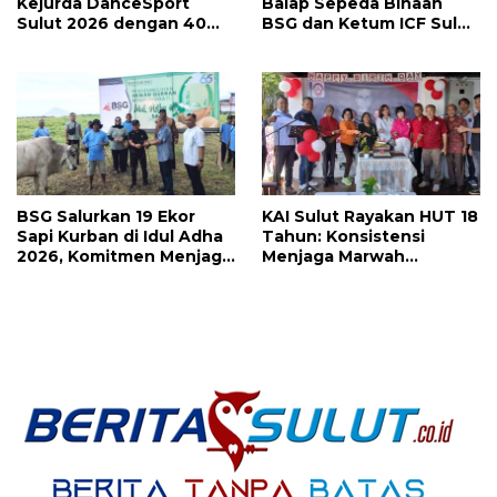
Kejurda DanceSport
Balap Sepeda Binaan
Sulut 2026 dengan 40
BSG dan Ketum ICF Sulut
Medali, Mercy Lateka:
Revino Pepah Raih 2
Iven Lebih Besar Sudah
Medali di Jabar
Menanti
BSG Salurkan 19 Ekor
KAI Sulut Rayakan HUT 18
Sapi Kurban di Idul Adha
Tahun: Konsistensi
2026, Komitmen Menjaga
Menjaga Marwah
Tradisi Berbagi
Advokat, Pejuang
Keadilan untuk Indonesia
Maju