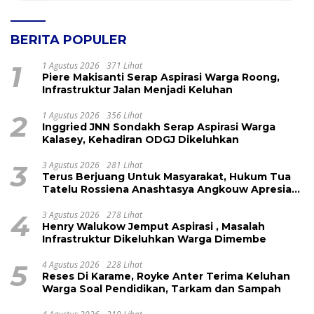
BERITA POPULER
1
1 Agustus 2026
371 Lihat
Piere Makisanti Serap Aspirasi Warga Roong,
Infrastruktur Jalan Menjadi Keluhan
2
1 Agustus 2026
356 Lihat
Inggried JNN Sondakh Serap Aspirasi Warga
Kalasey, Kehadiran ODGJ Dikeluhkan
3
3 Agustus 2026
281 Lihat
Terus Berjuang Untuk Masyarakat, Hukum Tua
Tatelu Rossiena Anashtasya Angkouw Apresiasi
Kinerja Anggota DPRD Henry Walukow
4
3 Agustus 2026
278 Lihat
Henry Walukow Jemput Aspirasi , Masalah
Infrastruktur Dikeluhkan Warga Dimembe
5
4 Agustus 2026
228 Lihat
Reses Di Karame, Royke Anter Terima Keluhan
Warga Soal Pendidikan, Tarkam dan Sampah