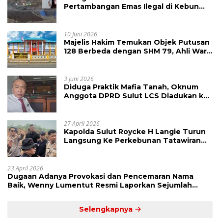
Pertambangan Emas Ilegal di Kebun
Raya Megawati, Kepolisian Didesak
Tangkap Vinni Sondakh
10 Juni 2026
Majelis Hakim Temukan Objek Putusan
128 Berbeda dengan SHM 79, Ahli Waris
Ajukan Banding Atas Putusan PN
Tondano
3 Juni 2026
Diduga Praktik Mafia Tanah, Oknum
Anggota DPRD Sulut LCS Diadukan ke
BK dan MP
27 April 2026
Kapolda Sulut Roycke H Langie Turun
Langsung Ke Perkebunan Tatawiran
Tinjau Polemik Lahan 55 Hektare
23 April 2026
Dugaan Adanya Provokasi dan Pencemaran Nama
Baik, Wenny Lumentut Resmi Laporkan Sejumlah
Bakal Calon Hukum Tua Desa Koha
Selengkapnya