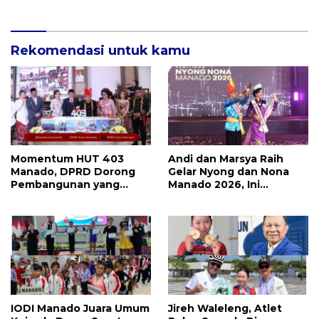
Roda Ekraf di Manado
Rekomendasi untuk kamu
Momentum HUT 403
Andi dan Marsya Raih
Manado, DPRD Dorong
Gelar Nyong dan Nona
Pembangunan yang
Manado 2026, Ini
Semakin Maju, Inklusif,
Pemenang Selengkapnya
dan Berkelanjutan
IODI Manado Juara Umum
Jireh Waleleng, Atlet