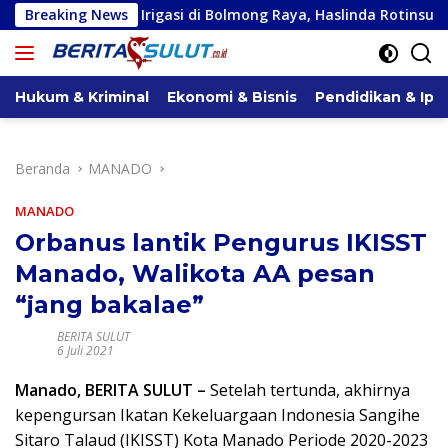
Langsung
n Irigasi di Bolmong Raya, Haslinda Rotinsulu Siap Kawal
Breaking News
ke
konten
Hukum & Kriminal
Ekonomi & Bisnis
Pendidikan & Ipt
Beranda
MANADO
MANADO
Orbanus lantik Pengurus IKISST
Manado, Walikota AA pesan
“jang bakalae”
BERITA SULUT
6 Juli 2021
Manado, BERITA SULUT –
Setelah tertunda, akhirnya
kepengursan Ikatan Kekeluargaan Indonesia Sangihe
Sitaro Talaud (IKISST) Kota Manado Periode 2020-2023