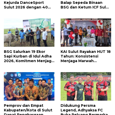
Kejurda DanceSport
Balap Sepeda Binaan
Sulut 2026 dengan 40
BSG dan Ketum ICF Sulut
Medali, Mercy Lateka:
Revino Pepah Raih 2
Iven Lebih Besar Sudah
Medali di Jabar
Menanti
BSG Salurkan 19 Ekor
KAI Sulut Rayakan HUT 18
Sapi Kurban di Idul Adha
Tahun: Konsistensi
2026, Komitmen Menjaga
Menjaga Marwah
Tradisi Berbagi
Advokat, Pejuang
Keadilan untuk Indonesia
Maju
Pemprov dan Empat
Didukung Persma
Kabupaten/Kota di Sulut
Legend, Adhyaksa FC
Dapat Penghargaan
Buka Peluang Bermarkas