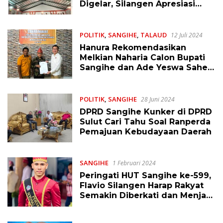
Digelar, Silangen Apresiasi
Ketua Panitia
POLITIK
,
SANGIHE
,
TALAUD
12 Juli 2024
Hanura Rekomendasikan
Melkian Naharia Calon Bupati
Sangihe dan Ade Yeswa Sahea
Calon Wakil Bupati Talaud
POLITIK
,
SANGIHE
28 Juni 2024
DPRD Sangihe Kunker di DPRD
Sulut Cari Tahu Soal Ranperda
Pemajuan Kebudayaan Daerah
SANGIHE
1 Februari 2024
Peringati HUT Sangihe ke-599,
Flavio Silangen Harap Rakyat
Semakin Diberkati dan Menjadi
Berkat