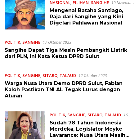
NASIONAL
,
PILIHAN
,
SANGIHE
10 November
2023
Mengenal Bataha Santiago,
Raja dari Sangihe yang Kini
Digelari Pahlawan Nasional
POLITIK
,
SANGIHE
17 Oktober 2023
Sangihe Dapat Tiga Mesin Pembangkit Listrik
dari PLN, Ini Kata Ketua DPRD Sulut
POLITIK
,
SANGIHE
,
SITARO
,
TALAUD
12 Oktober 2023
Warga Nusa Utara Demo DPRD Sulut, Fabian
Kaloh Pastikan TNI AL Tegak Lurus dengan
Aturan
POLITIK
,
SANGIHE
,
SITARO
,
TALAUD
16
Agustus 2023
Sudah 78 Tahun Indonesia
Merdeka, Legislator Meyke
Lavarance: Nusa Utara Masih