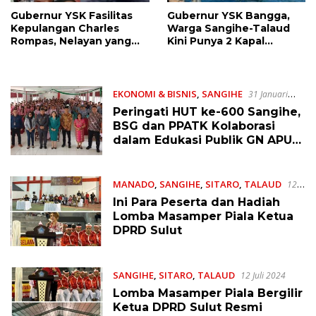
Gubernur YSK Fasilitas
Gubernur YSK Bangga,
Kepulangan Charles
Warga Sangihe-Talaud
Rompas, Nelayan yang
Kini Punya 2 Kapal
Terombang-Ambing di
Ambulance dari BAZNAS
Lautan 1 Bulan 2 Minggu
EKONOMI & BISNIS
,
SANGIHE
31 Januari
2025
Peringati HUT ke-600 Sangihe,
BSG dan PPATK Kolaborasi
dalam Edukasi Publik GN APU-
PPT
MANADO
,
SANGIHE
,
SITARO
,
TALAUD
12
Juli 2024
Ini Para Peserta dan Hadiah
Lomba Masamper Piala Ketua
DPRD Sulut
SANGIHE
,
SITARO
,
TALAUD
12 Juli 2024
Lomba Masamper Piala Bergilir
Ketua DPRD Sulut Resmi