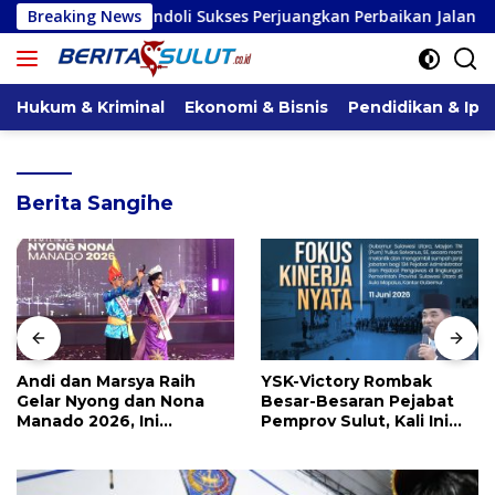
Langsung
Kandoli Sukses Perjuangkan Perbaikan Jalan Pontak-Kalait da
Breaking News
ke
konten
Hukum & Kriminal
Ekonomi & Bisnis
Pendidikan & Ipt
Berita Sangihe
Andi dan Marsya Raih
YSK-Victory Rombak
Gelar Nyong dan Nona
Besar-Besaran Pejabat
Manado 2026, Ini
Pemprov Sulut, Kali Ini
Pemenang Selengkapnya
Ada 134 Jabatan dan Ini
Daftarnya