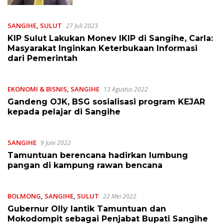
Banyak yang Belum Merdeka
SANGIHE
,
SULUT
27 Juli 2023
KIP Sulut Lakukan Monev IKIP di Sangihe, Carla:
Masyarakat Inginkan Keterbukaan Informasi
dari Pemerintah
EKONOMI & BISNIS
,
SANGIHE
13 Agustus 2022
Gandeng OJK, BSG sosialisasi program KEJAR
kepada pelajar di Sangihe
SANGIHE
9 Juni 2022
Tamuntuan berencana hadirkan lumbung
pangan di kampung rawan bencana
BOLMONG
,
SANGIHE
,
SULUT
22 Mei 2022
Gubernur Olly lantik Tamuntuan dan
Mokodompit sebagai Penjabat Bupati Sangihe