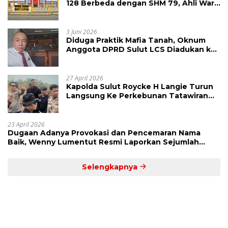
128 Berbeda dengan SHM 79, Ahli Waris
Ajukan Banding Atas Putusan PN
Tondano
3 Juni 2026
Diduga Praktik Mafia Tanah, Oknum
Anggota DPRD Sulut LCS Diadukan ke
BK dan MP
27 April 2026
Kapolda Sulut Roycke H Langie Turun
Langsung Ke Perkebunan Tatawiran
Tinjau Polemik Lahan 55 Hektare
23 April 2026
Dugaan Adanya Provokasi dan Pencemaran Nama
Baik, Wenny Lumentut Resmi Laporkan Sejumlah
Bakal Calon Hukum Tua Desa Koha
Selengkapnya