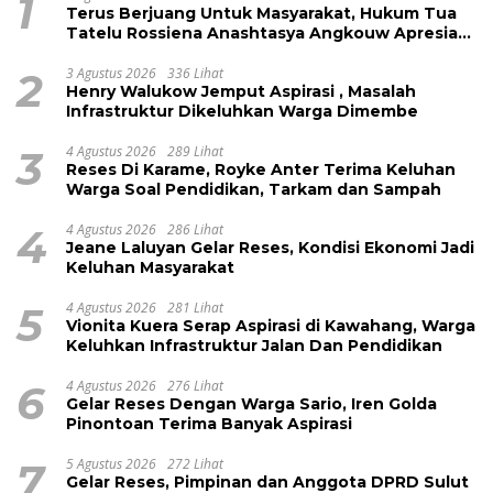
1
Terus Berjuang Untuk Masyarakat, Hukum Tua
Tatelu Rossiena Anashtasya Angkouw Apresiasi
Kinerja Anggota DPRD Henry Walukow
2
3 Agustus 2026
336 Lihat
Henry Walukow Jemput Aspirasi , Masalah
Infrastruktur Dikeluhkan Warga Dimembe
3
4 Agustus 2026
289 Lihat
Reses Di Karame, Royke Anter Terima Keluhan
Warga Soal Pendidikan, Tarkam dan Sampah
4
4 Agustus 2026
286 Lihat
Jeane Laluyan Gelar Reses, Kondisi Ekonomi Jadi
Keluhan Masyarakat
5
4 Agustus 2026
281 Lihat
Vionita Kuera Serap Aspirasi di Kawahang, Warga
Keluhkan Infrastruktur Jalan Dan Pendidikan
6
4 Agustus 2026
276 Lihat
Gelar Reses Dengan Warga Sario, Iren Golda
Pinontoan Terima Banyak Aspirasi
7
5 Agustus 2026
272 Lihat
Gelar Reses, Pimpinan dan Anggota DPRD Sulut