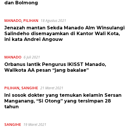
dan Bolmong
MANADO
,
PILIHAN
18 Agustus 2021
Jenazah mantan Sekda Manado Alm Winsulangi
Salindeho disemayamkan di Kantor Wali Kota,
ini kata Andrei Angouw
MANADO
6 Juli 2021
Orbanus lantik Pengurus IKISST Manado,
Walikota AA pesan “jang bakalae”
PILIHAN
,
SANGIHE
21 Maret 2021
Ini sosok dokter yang temukan kelamin Sersan
Manganang, “Si Otong” yang tersimpan 28
tahun
SANGIHE
19 Maret 2021