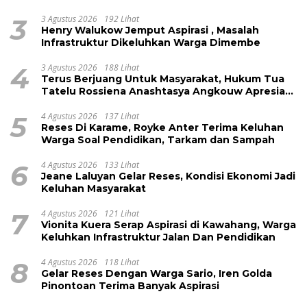
3
3 Agustus 2026
192 Lihat
Henry Walukow Jemput Aspirasi , Masalah
Infrastruktur Dikeluhkan Warga Dimembe
4
3 Agustus 2026
188 Lihat
Terus Berjuang Untuk Masyarakat, Hukum Tua
Tatelu Rossiena Anashtasya Angkouw Apresiasi
Kinerja Anggota DPRD Henry Walukow
5
4 Agustus 2026
137 Lihat
Reses Di Karame, Royke Anter Terima Keluhan
Warga Soal Pendidikan, Tarkam dan Sampah
6
4 Agustus 2026
133 Lihat
Jeane Laluyan Gelar Reses, Kondisi Ekonomi Jadi
Keluhan Masyarakat
7
4 Agustus 2026
121 Lihat
Vionita Kuera Serap Aspirasi di Kawahang, Warga
Keluhkan Infrastruktur Jalan Dan Pendidikan
8
4 Agustus 2026
118 Lihat
Gelar Reses Dengan Warga Sario, Iren Golda
Pinontoan Terima Banyak Aspirasi