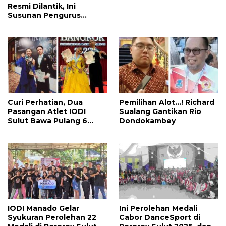
Resmi Dilantik, Ini
Susunan Pengurus
Dibawah Pimpinan
Richard Sualang
Curi Perhatian, Dua
Pemilihan Alot…! Richard
Pasangan Atlet IODI
Sualang Gantikan Rio
Sulut Bawa Pulang 6
Dondokambey
Medali dari Ajang
Internasional di Thailand
IODI Manado Gelar
Ini Perolehan Medali
Syukuran Perolehan 22
Cabor DanceSport di