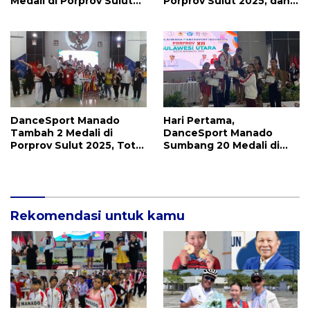
Medali di Porprov Sulut
Porprov Sulut 2025, dan
2025, Persiapkan Atlet
Ini Motivasi Ketua IODI
PON 2028
Sulut Stella Kewo
DanceSport Manado
Hari Pertama,
Tambah 2 Medali di
DanceSport Manado
Porprov Sulut 2025, Total
Sumbang 20 Medali di
22 Medali dan Rebut
Porprov Sulut 2025, 9
Juara Umum
Emas, Besok Bertambah
Rekomendasi untuk kamu