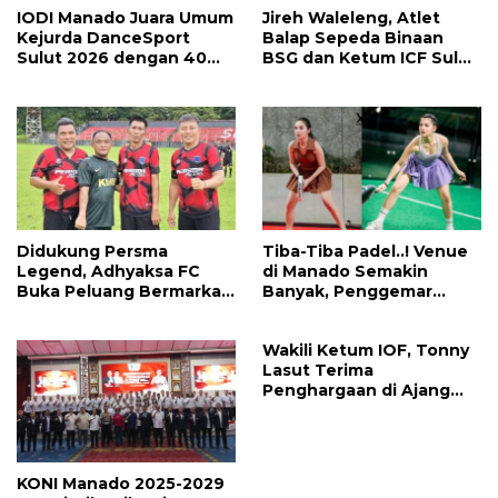
IODI Manado Juara Umum
Jireh Waleleng, Atlet
Kejurda DanceSport
Balap Sepeda Binaan
Sulut 2026 dengan 40
BSG dan Ketum ICF Sulut
Medali, Mercy Lateka:
Revino Pepah Raih 2
Iven Lebih Besar Sudah
Medali di Jabar
Menanti
Didukung Persma
Tiba-Tiba Padel..! Venue
Legend, Adhyaksa FC
di Manado Semakin
Buka Peluang Bermarkas
Banyak, Penggemar
di Manado, CEO: Asal
Mayoritas Perempuan
Pemprov Sulut Serius!
Wakili Ketum IOF, Tonny
Lasut Terima
Penghargaan di Ajang
Indonesia International
Motor Show 2026
KONI Manado 2025-2029