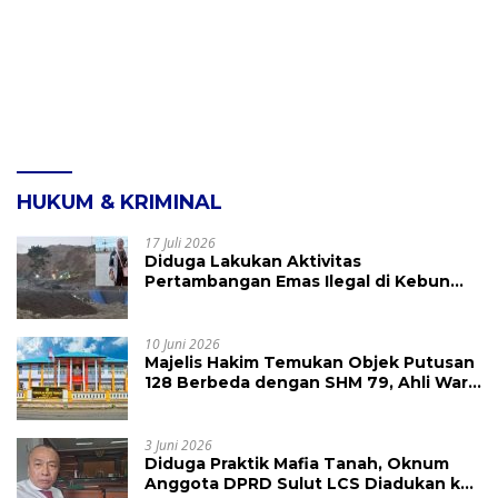
HUKUM & KRIMINAL
17 Juli 2026
Diduga Lakukan Aktivitas
Pertambangan Emas Ilegal di Kebun
Raya Megawati, Kepolisian Didesak
Tangkap Vinni Sondakh
10 Juni 2026
Majelis Hakim Temukan Objek Putusan
128 Berbeda dengan SHM 79, Ahli Waris
Ajukan Banding Atas Putusan PN
Tondano
3 Juni 2026
Diduga Praktik Mafia Tanah, Oknum
Anggota DPRD Sulut LCS Diadukan ke