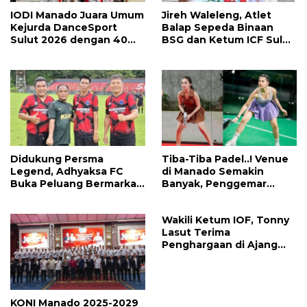
IODI Manado Juara Umum
Jireh Waleleng, Atlet
Kejurda DanceSport
Balap Sepeda Binaan
Sulut 2026 dengan 40
BSG dan Ketum ICF Sulut
Medali, Mercy Lateka:
Revino Pepah Raih 2
Iven Lebih Besar Sudah
Medali di Jabar
Menanti
Didukung Persma
Tiba-Tiba Padel..! Venue
Legend, Adhyaksa FC
di Manado Semakin
Buka Peluang Bermarkas
Banyak, Penggemar
di Manado, CEO: Asal
Mayoritas Perempuan
Pemprov Sulut Serius!
Wakili Ketum IOF, Tonny
Lasut Terima
Penghargaan di Ajang
Indonesia International
Motor Show 2026
KONI Manado 2025-2029