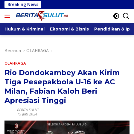
Langsung
Breaking News
Gelar Reses, Pimpinan
ke
konten
Hukum & Kriminal
Ekonomi & Bisnis
Pendidikan & Ipt
Beranda
OLAHRAGA
OLAHRAGA
Rio Dondokambey Akan Kirim
Tiga Pesepakbola U-16 ke AC
Milan, Fabian Kaloh Beri
Apresiasi Tinggi
BERITA SULUT
15 Juni 2024