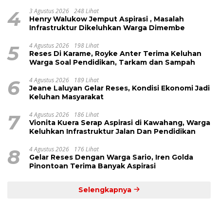
Kinerja Anggota DPRD Henry Walukow
4
3 Agustus 2026
248 Lihat
Henry Walukow Jemput Aspirasi , Masalah
Infrastruktur Dikeluhkan Warga Dimembe
5
4 Agustus 2026
198 Lihat
Reses Di Karame, Royke Anter Terima Keluhan
Warga Soal Pendidikan, Tarkam dan Sampah
6
4 Agustus 2026
189 Lihat
Jeane Laluyan Gelar Reses, Kondisi Ekonomi Jadi
Keluhan Masyarakat
7
4 Agustus 2026
186 Lihat
Vionita Kuera Serap Aspirasi di Kawahang, Warga
Keluhkan Infrastruktur Jalan Dan Pendidikan
8
4 Agustus 2026
176 Lihat
Gelar Reses Dengan Warga Sario, Iren Golda
Pinontoan Terima Banyak Aspirasi
Selengkapnya