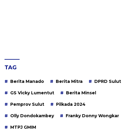
TAG
Berita Manado
Berita Mitra
DPRD Sulut
GS Vicky Lumentut
Berita Minsel
Pemprov Sulut
Pilkada 2024
Olly Dondokambey
Franky Donny Wongkar
MTPJ GMIM