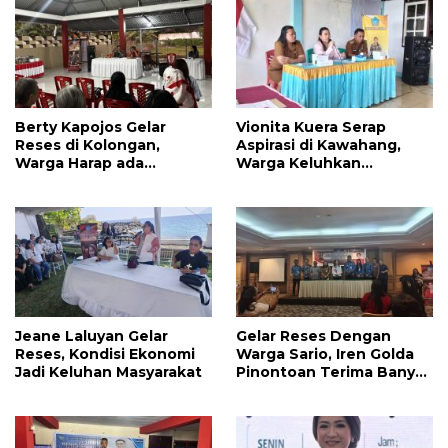
Berty Kapojos Gelar
Vionita Kuera Serap
Reses di Kolongan,
Aspirasi di Kawahang,
Warga Harap ada
Warga Keluhkan
Bantuan Penerangan
Infrastruktur Jalan Dan
Jalan dan UMKM
Pendidikan
Jeane Laluyan Gelar
Gelar Reses Dengan
Reses, Kondisi Ekonomi
Warga Sario, Iren Golda
Jadi Keluhan Masyarakat
Pinontoan Terima Banyak
Aspirasi