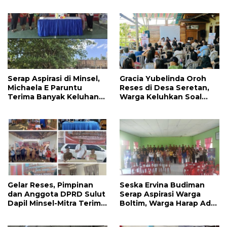
Pembangunan Akses
Pendidikan Dikeluhkan
Jalan di Tandengan I
Warga
Serap Aspirasi di Minsel,
Gracia Yubelinda Oroh
Michaela E Paruntu
Reses di Desa Seretan,
Terima Banyak Keluhan
Warga Keluhkan Soal
Masyarakat
Perbaikkan Infrastruktur
Jalan
Gelar Reses, Pimpinan
Seska Ervina Budiman
dan Anggota DPRD Sulut
Serap Aspirasi Warga
Dapil Minsel-Mitra Terima
Boltim, Warga Harap Ada
Banyak Aspirasi
Dukungan Pengurusan
IPR