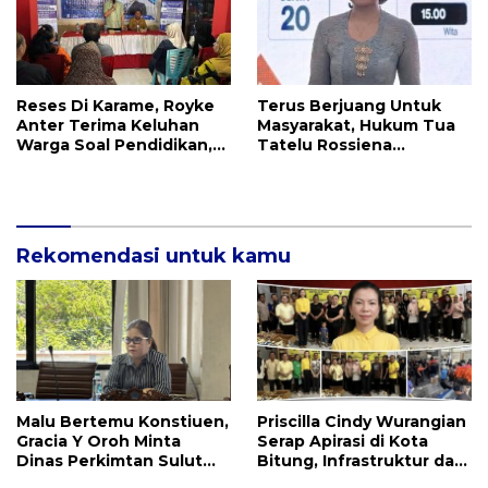
Reses Di Karame, Royke
Terus Berjuang Untuk
Anter Terima Keluhan
Masyarakat, Hukum Tua
Warga Soal Pendidikan,
Tatelu Rossiena
Tarkam dan Sampah
Anashtasya Angkouw
Apresiasi Kinerja
Anggota DPRD Henry
Walukow
Rekomendasi untuk kamu
Malu Bertemu Konstiuen,
Priscilla Cindy Wurangian
Gracia Y Oroh Minta
Serap Apirasi di Kota
Dinas Perkimtan Sulut
Bitung, Infrastruktur dan
Prioritaskan
Kesehatan Serta