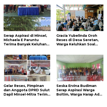
Pembangunan Akses
Pendidikan Dikeluhkan
Jalan di Tandengan I
Warga
Serap Aspirasi di Minsel,
Gracia Yubelinda Oroh
Michaela E Paruntu
Reses di Desa Seretan,
Terima Banyak Keluhan
Warga Keluhkan Soal
Masyarakat
Perbaikkan Infrastruktur
Jalan
Gelar Reses, Pimpinan
Seska Ervina Budiman
dan Anggota DPRD Sulut
Serap Aspirasi Warga
Dapil Minsel-Mitra Terima
Boltim, Warga Harap Ada
Banyak Aspirasi
Dukungan Pengurusan
IPR