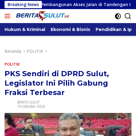
Langsung
embangunan Akses Jalan di Tandengan I
Breaking News
Priscilla Cind
ke
konten
Hukum & Kriminal
Ekonomi & Bisnis
Pendidikan & Ipt
Beranda
POLITIK
POLITIK
PKS Sendiri di DPRD Sulut,
Legislator Ini Pilih Gabung
Fraksi Terbesar
BERITA SULUT
10 Oktober 2024