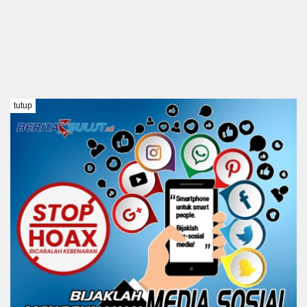
tutup
TENTANG KAMI
REDAKSI
DISCLAIMER
PEDOMAN MEDIA SIBER
KODE ETIK
Copyright @ 2021 BERITA SULUT #BeritaTanpaBatas