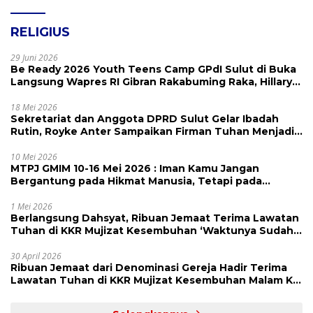
RELIGIUS
29 Juni 2026
Be Ready 2026 Youth Teens Camp GPdI Sulut di Buka
Langsung Wapres RI Gibran Rakabuming Raka, Hillary
Julia Tuwo Beri Apresiasi Tinggi
18 Mei 2026
Sekretariat dan Anggota DPRD Sulut Gelar Ibadah
Rutin, Royke Anter Sampaikan Firman Tuhan Menjadi
Alarm dan Pengingat
10 Mei 2026
MTPJ GMIM 10-16 Mei 2026 : Iman Kamu Jangan
Bergantung pada Hikmat Manusia, Tetapi pada
Kekuatan Allah
1 Mei 2026
Berlangsung Dahsyat, Ribuan Jemaat Terima Lawatan
Tuhan di KKR Mujizat Kesembuhan ‘Waktunya Sudah
Dekat’
30 April 2026
Ribuan Jemaat dari Denominasi Gereja Hadir Terima
Lawatan Tuhan di KKR Mujizat Kesembuhan Malam Ke
3