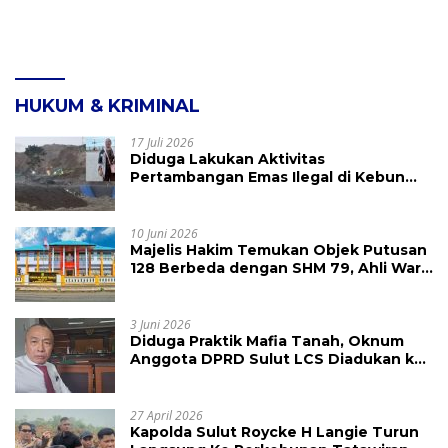
HUKUM & KRIMINAL
17 Juli 2026
Diduga Lakukan Aktivitas
Pertambangan Emas Ilegal di Kebun
Raya Megawati, Kepolisian Didesak
Tangkap Vinni Sondakh
10 Juni 2026
Majelis Hakim Temukan Objek Putusan
128 Berbeda dengan SHM 79, Ahli Waris
Ajukan Banding Atas Putusan PN
Tondano
3 Juni 2026
Diduga Praktik Mafia Tanah, Oknum
Anggota DPRD Sulut LCS Diadukan ke
BK dan MP
27 April 2026
Kapolda Sulut Roycke H Langie Turun