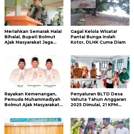
Meriahkan Semarak Halal
Gagal Kelola Wisata!
Bihalal, Bupati Bolmut
Pantai Bunga Indah
Ajak Masyarakat Jaga
Kotor, DLHK Cuma Diam
Silaturahmi dan
Makmurkan Masjid
Rayakan Kemenangan,
Penyaluran BLTD Desa
Pemuda Muhammadiyah
Vahuta Tahun Anggaran
Bolmut Ajak Masyarakat
2025 Dimulai, 21 KPM
Saling Memaafkan
Terima Bantuan