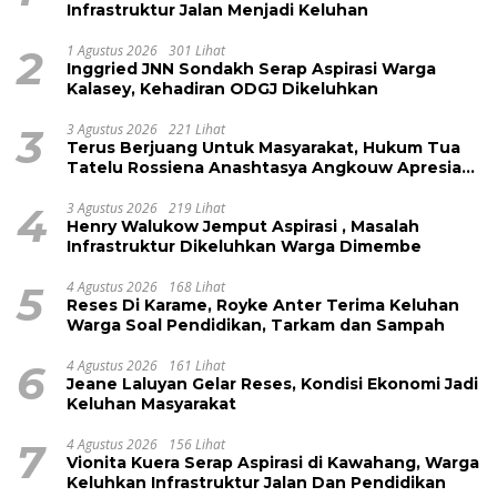
Infrastruktur Jalan Menjadi Keluhan
2
1 Agustus 2026
301 Lihat
Inggried JNN Sondakh Serap Aspirasi Warga
Kalasey, Kehadiran ODGJ Dikeluhkan
3
3 Agustus 2026
221 Lihat
Terus Berjuang Untuk Masyarakat, Hukum Tua
Tatelu Rossiena Anashtasya Angkouw Apresiasi
Kinerja Anggota DPRD Henry Walukow
4
3 Agustus 2026
219 Lihat
Henry Walukow Jemput Aspirasi , Masalah
Infrastruktur Dikeluhkan Warga Dimembe
5
4 Agustus 2026
168 Lihat
Reses Di Karame, Royke Anter Terima Keluhan
Warga Soal Pendidikan, Tarkam dan Sampah
6
4 Agustus 2026
161 Lihat
Jeane Laluyan Gelar Reses, Kondisi Ekonomi Jadi
Keluhan Masyarakat
7
4 Agustus 2026
156 Lihat
Vionita Kuera Serap Aspirasi di Kawahang, Warga
Keluhkan Infrastruktur Jalan Dan Pendidikan