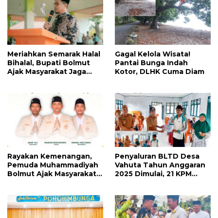
Meriahkan Semarak Halal
Gagal Kelola Wisata!
Bihalal, Bupati Bolmut
Pantai Bunga Indah
Ajak Masyarakat Jaga
Kotor, DLHK Cuma Diam
Silaturahmi dan
Makmurkan Masjid
Rayakan Kemenangan,
Penyaluran BLTD Desa
Pemuda Muhammadiyah
Vahuta Tahun Anggaran
Bolmut Ajak Masyarakat
2025 Dimulai, 21 KPM
Saling Memaafkan
Terima Bantuan