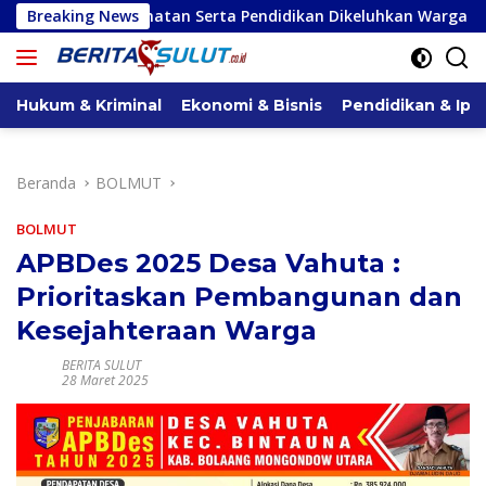
Langsung
tan Serta Pendidikan Dikeluhkan Warga
Breaking News
Serap Aspirasi 
ke
konten
Hukum & Kriminal
Ekonomi & Bisnis
Pendidikan & Ipt
Beranda
BOLMUT
BOLMUT
APBDes 2025 Desa Vahuta :
Prioritaskan Pembangunan dan
Kesejahteraan Warga
BERITA SULUT
28 Maret 2025