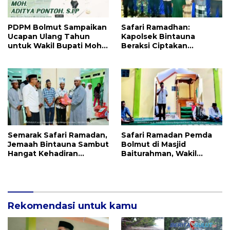
PDPM Bolmut Sampaikan
Safari Ramadhan:
Ucapan Ulang Tahun
Kapolsek Bintauna
untuk Wakil Bupati Moh.
Beraksi Ciptakan
Aditya Pontoh, S.IP
Atmosfer Damai di Bulan
Suci
Semarak Safari Ramadan,
Safari Ramadan Pemda
Jemaah Bintauna Sambut
Bolmut di Masjid
Hangat Kehadiran
Baiturahman, Wakil
Pemkab Bolmut
Bupati Ajak Perkuat
Ukhuwah
Rekomendasi untuk kamu