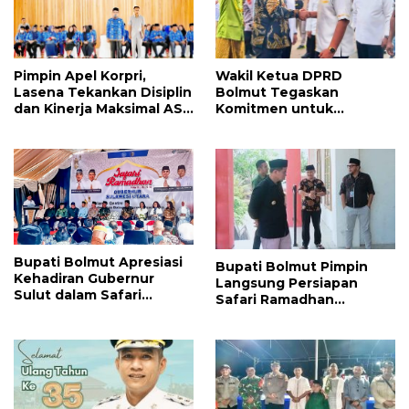
Pimpin Apel Korpri,
Wakil Ketua DPRD
Lasena Tekankan Disiplin
Bolmut Tegaskan
dan Kinerja Maksimal ASN
Komitmen untuk
di Bulan Puasa
Kesejahteraan Rakyat
dalam Safari Ramadhan
Bersama Gubernur Sulut
Bupati Bolmut Apresiasi
Bupati Bolmut Pimpin
Kehadiran Gubernur
Langsung Persiapan
Sulut dalam Safari
Safari Ramadhan
Ramadhan, Bukti Sinergi
Pemprov Sulut
Pemerintah