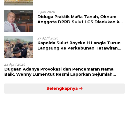
Ajukan Banding Atas Putusan PN
Tondano
3 Juni 2026
Diduga Praktik Mafia Tanah, Oknum
Anggota DPRD Sulut LCS Diadukan ke
BK dan MP
27 April 2026
Kapolda Sulut Roycke H Langie Turun
Langsung Ke Perkebunan Tatawiran
Tinjau Polemik Lahan 55 Hektare
23 April 2026
Dugaan Adanya Provokasi dan Pencemaran Nama
Baik, Wenny Lumentut Resmi Laporkan Sejumlah
Bakal Calon Hukum Tua Desa Koha
Selengkapnya