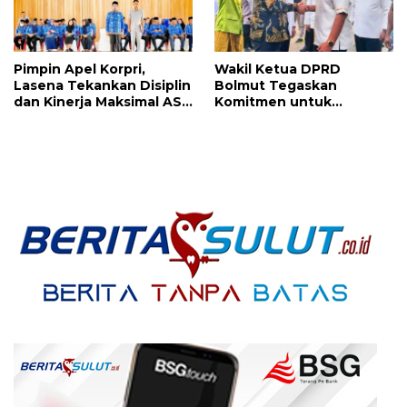
Pimpin Apel Korpri,
Wakil Ketua DPRD
Lasena Tekankan Disiplin
Bolmut Tegaskan
dan Kinerja Maksimal ASN
Komitmen untuk
di Bulan Puasa
Kesejahteraan Rakyat
dalam Safari Ramadhan
Bersama Gubernur Sulut