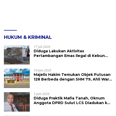
HUKUM & KRIMINAL
17 Juli 2026
Diduga Lakukan Aktivitas
Pertambangan Emas Ilegal di Kebun
Raya Megawati, Kepolisian Didesak
Tangkap Vinni Sondakh
10 Juni 2026
Majelis Hakim Temukan Objek Putusan
128 Berbeda dengan SHM 79, Ahli Waris
Ajukan Banding Atas Putusan PN
Tondano
3 Juni 2026
Diduga Praktik Mafia Tanah, Oknum
Anggota DPRD Sulut LCS Diadukan ke
BK dan MP