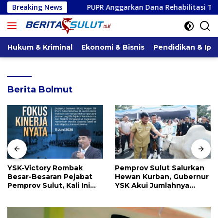
Langsung
Breaking News
PUPR Anggarkan Dana Rehabilitasi Tiga Jaringan Irigasi di
ke
konten
Hukum & Kriminal
Ekonomi & Bisnis
Pendidikan & Ipt
Berita Bolmut
YSK-Victory Rombak
Pemprov Sulut Salurkan
Besar-Besaran Pejabat
Hewan Kurban, Gubernur
Pemprov Sulut, Kali Ini
YSK Akui Jumlahnya
Ada 134 Jabatan dan Ini
Disesuaikan Karena
Daftarnya
Kenaikan Harga dan
Kemampuan Anggaran