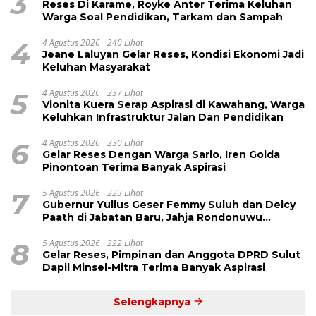
3
Reses Di Karame, Royke Anter Terima Keluhan
Warga Soal Pendidikan, Tarkam dan Sampah
4
4 Agustus 2026
240 Lihat
Jeane Laluyan Gelar Reses, Kondisi Ekonomi Jadi
Keluhan Masyarakat
5
4 Agustus 2026
237 Lihat
Vionita Kuera Serap Aspirasi di Kawahang, Warga
Keluhkan Infrastruktur Jalan Dan Pendidikan
6
4 Agustus 2026
230 Lihat
Gelar Reses Dengan Warga Sario, Iren Golda
Pinontoan Terima Banyak Aspirasi
7
5 Agustus 2026
223 Lihat
Gubernur Yulius Geser Femmy Suluh dan Deicy
Paath di Jabatan Baru, Jahja Rondonuwu
Promosi jadi Kadis
8
5 Agustus 2026
222 Lihat
Gelar Reses, Pimpinan dan Anggota DPRD Sulut
Dapil Minsel-Mitra Terima Banyak Aspirasi
Selengkapnya