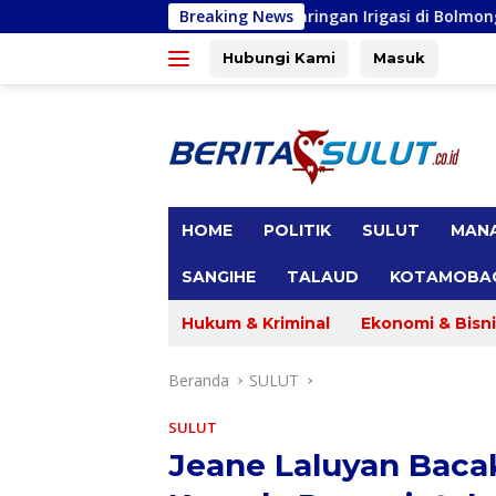
Langsung
ehabilitasi Tiga Jaringan Irigasi di Bolmong Raya, Haslinda Ro
Breaking News
ke
konten
Hubungi Kami
Masuk
tutup
HOME
POLITIK
SULUT
MAN
SANGIHE
TALAUD
KOTAMOBA
Hukum & Kriminal
Ekonomi & Bisni
Beranda
SULUT
SULUT
Jeane Laluyan Bacak