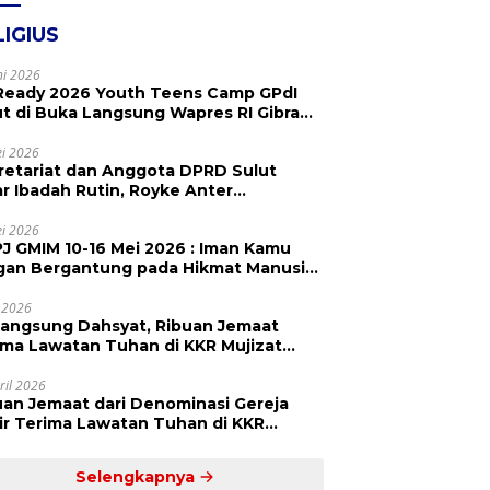
LIGIUS
ni 2026
Ready 2026 Youth Teens Camp GPdI
ut di Buka Langsung Wapres RI Gibran
abuming Raka, Hillary Julia Tuwo Beri
esiasi Tinggi
i 2026
retariat dan Anggota DPRD Sulut
ar Ibadah Rutin, Royke Anter
paikan Firman Tuhan Menjadi Alarm
 Pengingat
i 2026
J GMIM 10-16 Mei 2026 : Iman Kamu
gan Bergantung pada Hikmat Manusia,
api pada Kekuatan Allah
 2026
langsung Dahsyat, Ribuan Jemaat
a Lawatan Tuhan di KKR Mujizat
embuhan ‘Waktunya Sudah Dekat’
ril 2026
uan Jemaat dari Denominasi Gereja
r Terima Lawatan Tuhan di KKR
izat Kesembuhan Malam Ke 3
Selengkapnya