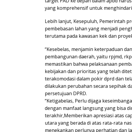
target PAD ke depan dalam apbd harus d
yang komprehensif untuk menghindari pr
Lebih lanjut, Kesepuluh, Pemerintah p
pembebasan lahan yang menjadi pengh
terutama pada kawasan kek dan proyek 
“Kesebelas, menjamin keterpaduan da
pembangunan daerah, yaitu rpjmd, rkpd
memastikan bahwa pelaksanaan pemban
kebijakan dan prioritas yang telah dite
terakomodasi dalam pokir dprd dan te
dilakukan perubahan secara sepihak 
persetujuan DPRD.
“Ketigabelas, Perlu dijaga keseimban
dengan manfaat langsung yang bisa dir
terakhir,Memberikan apresiasi atas c
utara yang berada di atas rata-rata n
menekankan perlunya perhatian dan lan