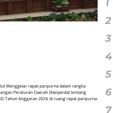
1
2
3
4
5
lut Menggelar rapat paripurna dalam rangka
6
angan Peraturan Daerah (Ranperda) tentang
 Tahun Anggaran 2024, di ruang rapat paripurna
7