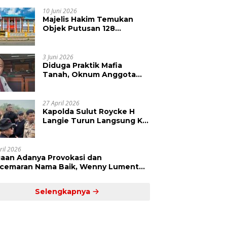
Kepolisian Didesak
Tangkap Vinni Sondakh
10 Juni 2026
Majelis Hakim Temukan
Objek Putusan 128
Berbeda dengan SHM 79,
Ahli Waris Ajukan Banding
Atas Putusan PN Tondano
3 Juni 2026
Diduga Praktik Mafia
Tanah, Oknum Anggota
DPRD Sulut LCS Diadukan
ke BK dan MP
27 April 2026
Kapolda Sulut Roycke H
Langie Turun Langsung Ke
Perkebunan Tatawiran
Tinjau Polemik Lahan 55
Hektare
ril 2026
aan Adanya Provokasi dan
cemaran Nama Baik, Wenny Lumentut
mi Laporkan Sejumlah Bakal Calon
um Tua Desa Koha
Selengkapnya