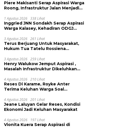
Piere Makisanti Serap Aspirasi Warga
Roong, Infrastruktur Jalan Menjadi
Keluhan
1 Agustus 2026
338 Lihat
Inggried JNN Sondakh Serap Aspirasi
Warga Kalasey, Kehadiran ODGJ
Dikeluhkan
3 Agustus 2026
261 Lihat
Terus Berjuang Untuk Masyarakat,
Hukum Tua Tatelu Rossiena
Anashtasya Angkouw Apresiasi
Kinerja Anggota DPRD Henry
3 Agustus 2026
259 Lihat
Henry Walukow Jemput Aspirasi ,
Walukow
Masalah Infrastruktur Dikeluhkan
Warga Dimembe
4 Agustus 2026
210 Lihat
Reses Di Karame, Royke Anter
Terima Keluhan Warga Soal
Pendidikan, Tarkam dan Sampah
4 Agustus 2026
201 Lihat
Jeane Laluyan Gelar Reses, Kondisi
Ekonomi Jadi Keluhan Masyarakat
4 Agustus 2026
197 Lihat
Vionita Kuera Serap Aspirasi di