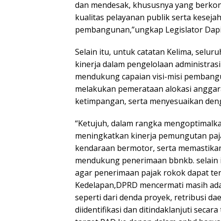
dan mendesak, khususnya yang berkont
kualitas pelayanan publik serta keseja
pembangunan,”ungkap Legislator Dapil
Selain itu, untuk catatan Kelima, sel
kinerja dalam pengelolaan administrasi
mendukung capaian visi-misi pembang
melakukan pemerataan alokasi anggar
ketimpangan, serta menyesuaikan denga
“Ketujuh, dalam rangka mengoptimalkan
meningkatkan kinerja pemungutan pajak
kendaraan bermotor, serta memastikan
mendukung penerimaan bbnkb. selain i
agar penerimaan pajak rokok dapat terc
Kedelapan,DPRD mencermati masih ada
seperti dari denda proyek, retribusi da
diidentifikasi dan ditindaklanjuti seca