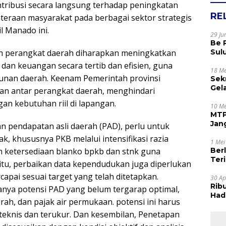
ribusi secara langsung terhadap peningkatan
RE
hteraan masyarakat pada berbagai sektor strategis
 Manado ini.
29 Ju
Be 
uruh perangkat daerah diharapkan meningkatkan
Sul
Rak
 dan keuangan secara tertib dan efisien, guna
Apr
18 Me
unan daerah. Keenam Pemerintah provinsi
Sek
Gel
an antar perangkat daerah, menghindari
Sam
n kebutuhan riil di lapangan.
dan
10 Me
MTP
Jan
 pendapatan asli daerah (PAD), perlu untuk
Tet
, khususnya PKB melalui intensifikasi razia
1 Mei
 ketersediaan blanko bpkb dan stnk guna
Ber
Terim
tu, perbaikan data kependudukan juga diperlukan
Kes
apai sesuai target yang telah ditetapkan.
30 Ap
Rib
nya potensi PAD yang belum tergarap optimal,
Hadi
erah, dan pajak air permukaan. potensi ini harus
Muj
ra teknis dan terukur. Dan kesembilan, Penetapan