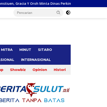
roh Minta Dinas Perkimtan Sulut Prioritaskan Pembangunan Aks
tutup
MITRA
MINUT
SITARO
SIONAL
INTERNASIONAL
up
Showbiz
Opinion
Histori