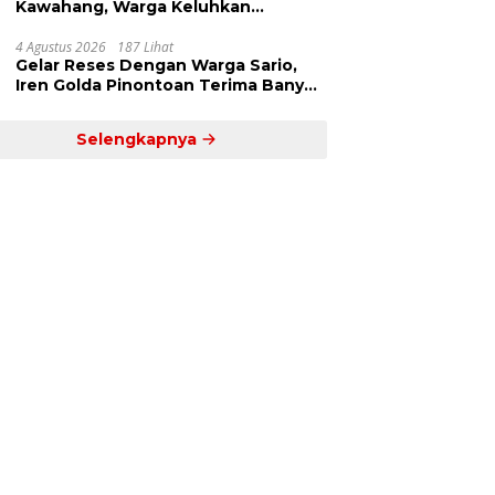
Kawahang, Warga Keluhkan
Infrastruktur Jalan Dan Pendidikan
4 Agustus 2026
187 Lihat
Gelar Reses Dengan Warga Sario,
Iren Golda Pinontoan Terima Banyak
Aspirasi
Selengkapnya