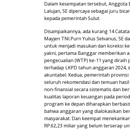
Dalam kesempatan tersebut, Anggota B
Lalujan, SE dipercaya sebagai juru bic
kepada pemerintah Sulut.
Disampaikannya, ada kurang 14 Catat
Mayjen TNI.Purn Yulius Selvanus, SE d
untuk menjadi masukan dan koreksi ke
yakni, pertama Banggar memberikan apr
pengecualian (WTP) ke-11 yang diraih p
terhadap LKPD tahun anggaran 2024, s
akuntabel. Kedua, pemerintah provinsi
seluruh rekomendasi dan temuan hasil 
non-finansial secara sistematis dan b
kualitas laporan keuangan pada perio
program ke depan diharapkan berbasis
bahwa anggaran yang dialokasikan ber
masyarakat. Dan keempat menekankan 
RP.62,23 miliar yang belum terserap u