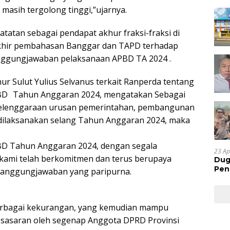
asih tergolong tinggi,”ujarnya.
atatan sebagai pendapat akhur fraksi-fraksi di
akhir pembahasan Banggar dan TAPD terhadap
anggungjawaban pelaksanaan APBD TA 2024 .
r Sulut Yulius Selvanus terkait Ranperda tentang
BD Tahun Anggaran 2024, mengatakan Sebagai
elenggaraan urusan pemerintahan, pembangunan
 dilaksanakan selang Tahun Anggaran 2024, maka
D Tahun Anggaran 2024, dengan segala
23 Ap
kami telah berkomitmen dan terus berupaya
Dug
Pen
anggungjawaban yang paripurna.
Res
Huk
erbagai kekurangan, yang kemudian mampu
at sasaran oleh segenap Anggota DPRD Provinsi