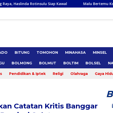
tinsulu Siap Kawal
Malu Bertemu Konstiuen, Gracia Y O
ADO
BITUNG
TOMOHON
MINAHASA
MINSEL
GU
BOLMONG
BOLMUT
BOLTIM
BOLSEL
NA
s
Pendidikan & Iptek
Religi
Olahraga
Gaya Hid
an Catatan Kritis Banggar