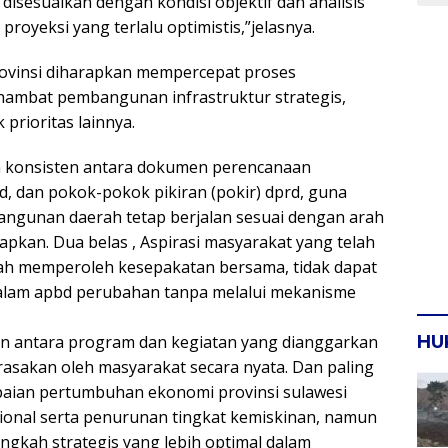
isesuaikan dengan kondisi objektif dan analisis
oyeksi yang terlalu optimistis,”jelasnya.
rovinsi diharapkan mempercepat proses
ambat pembangunan infrastruktur strategis,
prioritas lainnya.
n konsisten antara dokumen perencanaan
, dan pokok-pokok pikiran (pokir) dprd, guna
gunan daerah tetap berjalan sesuai dengan arah
tapkan. Dua belas , Aspirasi masyarakat yang telah
lah memperoleh kesepakatan bersama, tidak dapat
dalam apbd perubahan tanpa melalui mekanisme
gan antara program dan kegiatan yang dianggarkan
HU
asakan oleh masyarakat secara nyata. Dan paling
apaian pertumbuhan ekonomi provinsi sulawesi
asional serta penurunan tingkat kemiskinan, namun
gkah strategis yang lebih optimal dalam