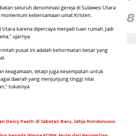
batan seluruh denominasi gereja di Sulawesi Utara
8
di momentum kebersamaan umat Kristen.
Utara karena dipercaya menjadi tuan rumah. Jadi
ma,” ujarnya.
rintah pusat ini adalah kehormatan besar yang
l.
an keagamaan, tetapi juga kesempatan untuk
gai daerah yang menjunjung tinggi nilai
an,” tukasnya.
an Deicy Paath di Jabatan Baru, Jahja Rondonuwu
ius kepada Warga KGPM: Mulai dari Pergantian