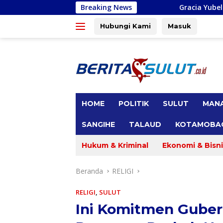
Langsung
Breaking News
Gracia Yubelinda Oroh Reses di Desa Se
ke
konten
Hubungi Kami
Masuk
tutup
HOME
POLITIK
SULUT
MAN
SANGIHE
TALAUD
KOTAMOBA
Hukum & Kriminal
Ekonomi & Bisni
Beranda
RELIGI
RELIGI
,
SULUT
Ini Komitmen Gube