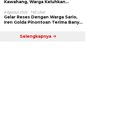
Kawahang, Warga Keluhkan
Infrastruktur Jalan Dan Pendidikan
4 Agustus 2026
140 Lihat
Gelar Reses Dengan Warga Sario,
Iren Golda Pinontoan Terima Banyak
Aspirasi
Selengkapnya