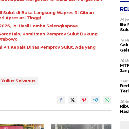
RE
 Sulut di Buka Langsung Wapres RI Gibran
ri Apresiasi Tinggi
29 Ju
Be 
2026, Ini Hasil Lomba Selengkapnya
Sul
i Gorontalo, Komitmen Pemprov Sulut Dukung
Rak
 Prabowo
Apr
18 Me
Sek
ni Plt Kepala Dinas Pemprov Sulut, Ada yang
Gel
Sam
dan
10 Me
MTP
Jan
Tet
Yulius Selvanus
1 Mei
Ber
Terim
Kes
30 Ap
Rib
Hadi
Muj