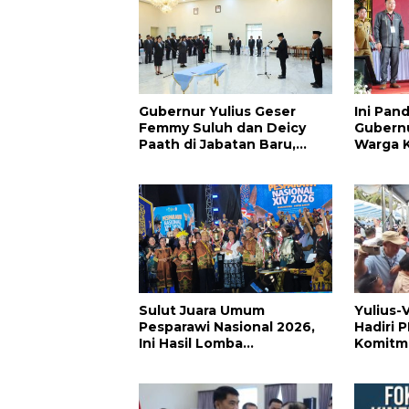
Gubernur Yulius Geser
Ini Pan
Femmy Suluh dan Deicy
Gubernu
Paath di Jabatan Baru,
Warga K
Jahja Rondonuwu Promosi
Pergant
jadi Kadis
Hingga P
Sulut Juara Umum
Yulius-
Pesparawi Nasional 2026,
Hadiri 
Ini Hasil Lomba
Komitm
Selengkapnya
Dukung
Ketaha
Presid