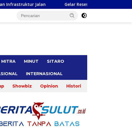
Gelar Reses, Pimpinan dan Anggota DPRD Sulut Dapil Minse
tutup
MITRA
MINUT
SITARO
SIONAL
INTERNASIONAL
up
Showbiz
Opinion
Histori