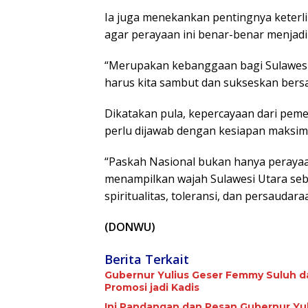
Ia juga menekankan pentingnya keterli
agar perayaan ini benar-benar menja
“Merupakan kebanggaan bagi Sulawesi 
harus kita sambut dan sukseskan bersa
Dikatakan pula, kepercayaan dari peme
perlu dijawab dengan kesiapan maksima
“Paskah Nasional bukan hanya peraya
menampilkan wajah Sulawesi Utara seba
spiritualitas, toleransi, dan persaudara
(DONWU)
Berita Terkait
Gubernur Yulius Geser Femmy Suluh d
Promosi jadi Kadis
Ini Pandangan dan Pesan Gubernur Yul