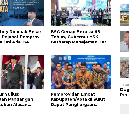
tory Rombak Besar-
BSG Genap Berusia 65
 Pejabat Pemprov
Tahun, Gubernur YSK
ali Ini Ada 134
Berharap Manajemen Terus
 dan Ini Daftarnya
Berinovasi dan Ekspansi
Bisnis
23 Ap
Dug
r Yulius:
Pemprov dan Empat
Pen
aan Pandangan
Kabupaten/Kota di Sulut
Res
 Bukan Alasan
Dapat Penghargaan
Huk
han, Tapi
Nasional Atas Prestasi Ini
an Besar