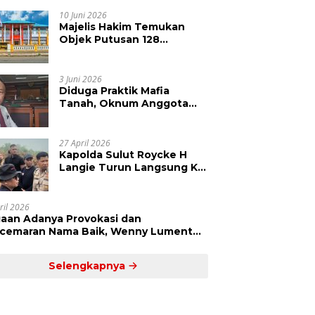
Kepolisian Didesak
Tangkap Vinni Sondakh
10 Juni 2026
Majelis Hakim Temukan
Objek Putusan 128
Berbeda dengan SHM 79,
Ahli Waris Ajukan Banding
Atas Putusan PN Tondano
3 Juni 2026
Diduga Praktik Mafia
Tanah, Oknum Anggota
DPRD Sulut LCS Diadukan
ke BK dan MP
27 April 2026
Kapolda Sulut Roycke H
Langie Turun Langsung Ke
Perkebunan Tatawiran
Tinjau Polemik Lahan 55
Hektare
ril 2026
aan Adanya Provokasi dan
cemaran Nama Baik, Wenny Lumentut
mi Laporkan Sejumlah Bakal Calon
um Tua Desa Koha
Selengkapnya