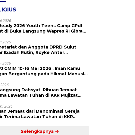
LIGIUS
ni 2026
Ready 2026 Youth Teens Camp GPdI
ut di Buka Langsung Wapres RI Gibran
abuming Raka, Hillary Julia Tuwo Beri
esiasi Tinggi
i 2026
retariat dan Anggota DPRD Sulut
ar Ibadah Rutin, Royke Anter
paikan Firman Tuhan Menjadi Alarm
 Pengingat
i 2026
J GMIM 10-16 Mei 2026 : Iman Kamu
gan Bergantung pada Hikmat Manusia,
api pada Kekuatan Allah
 2026
langsung Dahsyat, Ribuan Jemaat
a Lawatan Tuhan di KKR Mujizat
embuhan ‘Waktunya Sudah Dekat’
ril 2026
uan Jemaat dari Denominasi Gereja
r Terima Lawatan Tuhan di KKR
izat Kesembuhan Malam Ke 3
Selengkapnya