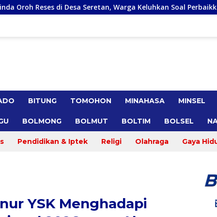
retan, Warga Keluhkan Soal Perbaikkan Infrastruktur Jalan
ADO
BITUNG
TOMOHON
MINAHASA
MINSEL
GU
BOLMONG
BOLMUT
BOLTIM
BOLSEL
NA
s
Pendidikan & Iptek
Religi
Olahraga
Gaya Hid
rnur YSK Menghadapi