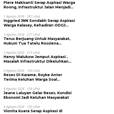
Piere Makisanti Serap Aspirasi Warga
Roong, Infrastruktur Jalan Menjadi
Keluhan
1 Agustus 2026
297 Lihat
Inggried JNN Sondakh Serap Aspirasi
Warga Kalasey, Kehadiran ODGJ
Dikeluhkan
3 Agustus 2026
217 Lihat
Terus Berjuang Untuk Masyarakat,
Hukum Tua Tatelu Rossiena
Anashtasya Angkouw Apresiasi
Kinerja Anggota DPRD Henry
3 Agustus 2026
215 Lihat
Henry Walukow Jemput Aspirasi ,
Walukow
Masalah Infrastruktur Dikeluhkan
Warga Dimembe
4 Agustus 2026
160 Lihat
Reses Di Karame, Royke Anter
Terima Keluhan Warga Soal
Pendidikan, Tarkam dan Sampah
4 Agustus 2026
156 Lihat
Jeane Laluyan Gelar Reses, Kondisi
Ekonomi Jadi Keluhan Masyarakat
4 Agustus 2026
150 Lihat
Vionita Kuera Serap Aspirasi di