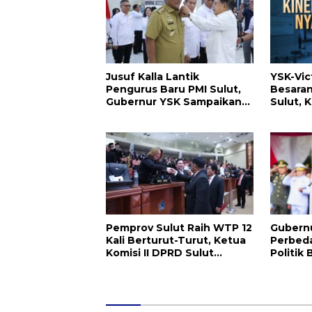
Jusuf Kalla Lantik
YSK-Vic
Pengurus Baru PMI Sulut,
Besaran
Gubernur YSK Sampaikan
Sulut, K
Ini
Jabatan
Pemprov Sulut Raih WTP 12
Gubernu
Kali Berturut-Turut, Ketua
Perbed
Komisi II DPRD Sulut
Politik
Inggried JNN Sondakh
Perpeca
Sebut Ini Prestasi Yang
Kekaya
Membanggakan