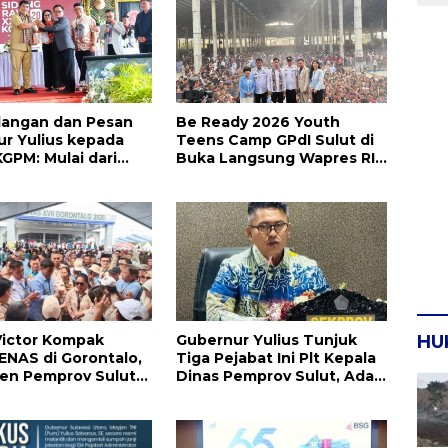
dangan dan Pesan
Be Ready 2026 Youth
r Yulius kepada
Teens Camp GPdI Sulut di
GPM: Mulai dari
Buka Langsung Wapres RI
ian Pengurus
Gibran Rakabuming Raka,
olitik Praktis
Hillary Julia Tuwo Beri
Apresiasi Tinggi
Victor Kompak
Gubernur Yulius Tunjuk
HU
PENAS di Gorontalo,
Tiga Pejabat Ini Plt Kepala
en Pemprov Sulut
Dinas Pemprov Sulut, Ada
 Program
yang Menyusul?
nan Pangan
en Prabowo