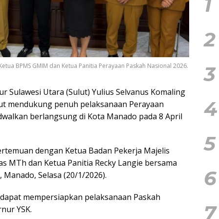
1
2
Ketua BPMS GMIM dan Ketua Panitia Perayaan Paskah Nasional 2026.
3
r Sulawesi Utara (Sulut) Yulius Selvanus Komaling
4
ut mendukung penuh pelaksanaan Perayaan
dwalkan berlangsung di Kota Manado pada 8 April
5
ertemuan dengan Ketua Badan Pekerja Majelis
as MTh dan Ketua Panitia Recky Langie bersama
6
 Manado, Selasa (20/1/2026).
it dapat mempersiapkan pelaksanaan Paskah
7
rnur YSK.