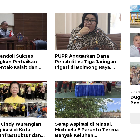
andoli Sukses
PUPR Anggarkan Dana
gkan Perbaikan
Rehabilitasi Tiga Jaringan
ontak-Kalait dan
Irigasi di Bolmong Raya,
g-Ratahan
Haslinda Rotinsulu Siap
Kawal
23 Ap
Dug
Pen
Res
Huk
la Cindy Wurangian
Serap Aspirasi di Minsel,
irasi di Kota
Michaela E Paruntu Terima
 Infrastruktur dan
Banyak Keluhan