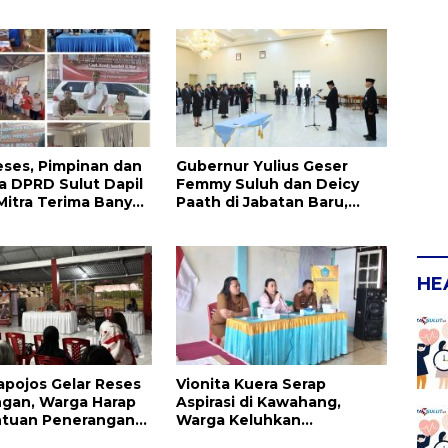
an Serta
Masyarakat
kan Dikeluhkan
eses, Pimpinan dan
Gubernur Yulius Geser
 DPRD Sulut Dapil
Femmy Suluh dan Deicy
Mitra Terima Banyak
Paath di Jabatan Baru,
Jahja Rondonuwu Promosi
jadi Kadis
HE
apojos Gelar Reses
Vionita Kuera Serap
ngan, Warga Harap
Aspirasi di Kawahang,
ntuan Penerangan
Warga Keluhkan
an dan UMKM
Infrastruktur Jalan Dan