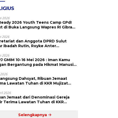
LIGIUS
ni 2026
Ready 2026 Youth Teens Camp GPdI
ut di Buka Langsung Wapres RI Gibran
abuming Raka, Hillary Julia Tuwo Beri
esiasi Tinggi
i 2026
retariat dan Anggota DPRD Sulut
ar Ibadah Rutin, Royke Anter
paikan Firman Tuhan Menjadi Alarm
 Pengingat
i 2026
J GMIM 10-16 Mei 2026 : Iman Kamu
gan Bergantung pada Hikmat Manusia,
api pada Kekuatan Allah
 2026
langsung Dahsyat, Ribuan Jemaat
a Lawatan Tuhan di KKR Mujizat
embuhan ‘Waktunya Sudah Dekat’
ril 2026
uan Jemaat dari Denominasi Gereja
r Terima Lawatan Tuhan di KKR
izat Kesembuhan Malam Ke 3
Selengkapnya