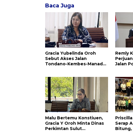
Baca Juga
Gracia Yubelinda Oroh
Remly K
Sebut Akses Jalan
Perjuan
Tondano-Kembes-Manado
Jalan P
Perlu Perhatian
Amuran
Pemerintah
Malu Bertemu Konstiuen,
Priscil
Gracia Y Oroh Minta Dinas
Serap Ap
Perkimtan Sulut
Bitung,