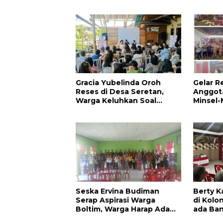
Prioritaskan Pembangunan
Kesehat
Akses Jalan di Tandengan I
Pendidi
Warga
Gracia Yubelinda Oroh
Gelar R
Reses di Desa Seretan,
Anggota
Warga Keluhkan Soal
Minsel-
Perbaikkan Infrastruktur
Aspirasi
Jalan
Seska Ervina Budiman
Berty K
Serap Aspirasi Warga
di Kolo
Boltim, Warga Harap Ada
ada Ba
Dukungan Pengurusan IPR
Jal