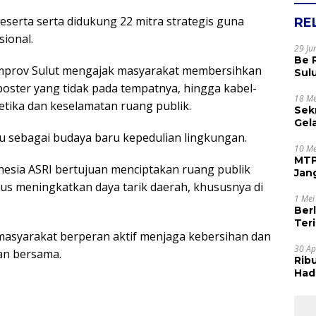
peserta serta didukung 22 mitra strategis guna
RE
ional.
29 Ju
Be 
Pemprov Sulut mengajak masyarakat membersihkan
Sul
Rak
 poster yang tidak pada tempatnya, hingga kabel-
Apr
18 Me
ika dan keselamatan ruang publik.
Sek
Gel
Sam
au sebagai budaya baru kepedulian lingkungan.
dan
10 Me
MTP
esia ASRI bertujuan menciptakan ruang publik
Jan
us meningkatkan daya tarik daerah, khususnya di
Tet
1 Mei
Ber
Terim
masyarakat berperan aktif menjaga kebersihan dan
Kes
30 Ap
an bersama.
Rib
Hadi
Muj