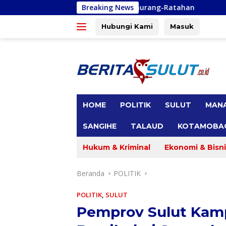
Langsung
alait dan Amurang-Ratahan
Breaking News
PUPR Anggarkan Dana Rehabil
ke
konten
Hubungi Kami
Masuk
tutup
HOME
POLITIK
SULUT
MAN
SANGIHE
TALAUD
KOTAMOBA
Hukum & Kriminal
Ekonomi & Bisni
Beranda
POLITIK
POLITIK
,
SULUT
Pemprov Sulut Kamp