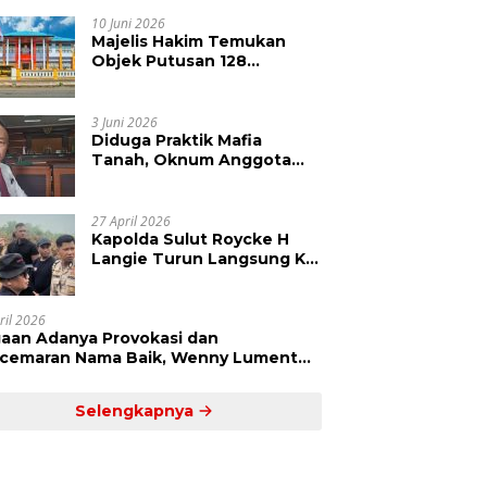
Kepolisian Didesak
Tangkap Vinni Sondakh
10 Juni 2026
Majelis Hakim Temukan
Objek Putusan 128
Berbeda dengan SHM 79,
Ahli Waris Ajukan Banding
Atas Putusan PN Tondano
3 Juni 2026
Diduga Praktik Mafia
Tanah, Oknum Anggota
DPRD Sulut LCS Diadukan
ke BK dan MP
27 April 2026
Kapolda Sulut Roycke H
Langie Turun Langsung Ke
Perkebunan Tatawiran
Tinjau Polemik Lahan 55
Hektare
ril 2026
aan Adanya Provokasi dan
cemaran Nama Baik, Wenny Lumentut
mi Laporkan Sejumlah Bakal Calon
um Tua Desa Koha
Selengkapnya