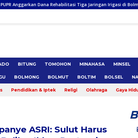
itasi Tiga Jaringan Irigasi di Bolmong Raya, Haslinda Rotinsu
ADO
BITUNG
TOMOHON
MINAHASA
MINSEL
GU
BOLMONG
BOLMUT
BOLTIM
BOLSEL
NA
s
Pendidikan & Iptek
Religi
Olahraga
Gaya Hid
anye ASRI: Sulut Harus