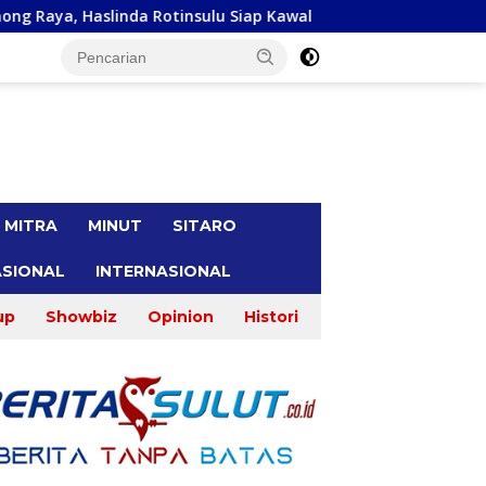
lu Siap Kawal
Malu Bertemu Konstiuen, Gracia Y Oroh M
tutup
MITRA
MINUT
SITARO
SIONAL
INTERNASIONAL
up
Showbiz
Opinion
Histori