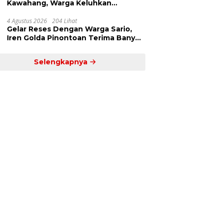
Kawahang, Warga Keluhkan
Infrastruktur Jalan Dan Pendidikan
4 Agustus 2026
204 Lihat
Gelar Reses Dengan Warga Sario,
Iren Golda Pinontoan Terima Banyak
Aspirasi
Selengkapnya