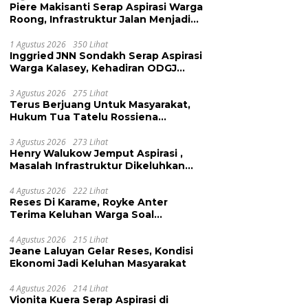
Piere Makisanti Serap Aspirasi Warga
Roong, Infrastruktur Jalan Menjadi
Keluhan
1 Agustus 2026
350 Lihat
Inggried JNN Sondakh Serap Aspirasi
Warga Kalasey, Kehadiran ODGJ
Dikeluhkan
3 Agustus 2026
275 Lihat
Terus Berjuang Untuk Masyarakat,
Hukum Tua Tatelu Rossiena
Anashtasya Angkouw Apresiasi
Kinerja Anggota DPRD Henry
3 Agustus 2026
273 Lihat
Henry Walukow Jemput Aspirasi ,
Walukow
Masalah Infrastruktur Dikeluhkan
Warga Dimembe
4 Agustus 2026
222 Lihat
Reses Di Karame, Royke Anter
Terima Keluhan Warga Soal
Pendidikan, Tarkam dan Sampah
4 Agustus 2026
215 Lihat
Jeane Laluyan Gelar Reses, Kondisi
Ekonomi Jadi Keluhan Masyarakat
4 Agustus 2026
214 Lihat
Vionita Kuera Serap Aspirasi di