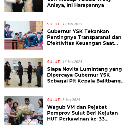
Anisya, Ini Harapannya
SULUT
19 Mei 2025
Gubernur YSK Tekankan
Pentingnya Transparansi dan
Efektivitas Keuangan Saat
Pidato di Rapat Paripurna LKPJ
Gubernur 2024
SULUT
16 Mei 2025
Siapa Novita Lumintang yang
Dipercaya Gubernur YSK
Sebagai Plt Kepala Balitbangda
Sulut?
SULUT
5 Mei 2025
Wagub VM dan Pejabat
Pemprov Sulut Beri Kejutan
HUT Perkawinan ke-33
Gubernur YSK dan Isteri