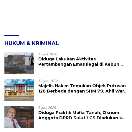
HUKUM & KRIMINAL
17 Juli 2026
Diduga Lakukan Aktivitas
Pertambangan Emas Ilegal di Kebun
Raya Megawati, Kepolisian Didesak
Tangkap Vinni Sondakh
10 Juni 2026
Majelis Hakim Temukan Objek Putusan
128 Berbeda dengan SHM 79, Ahli Waris
Ajukan Banding Atas Putusan PN
Tondano
3 Juni 2026
Diduga Praktik Mafia Tanah, Oknum
Anggota DPRD Sulut LCS Diadukan ke
BK dan MP