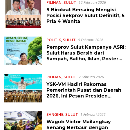
PILIHAN
,
SULUT
12 Februari 2026
9 Birokrat Bersaing Mengisi
Posisi Sekprov Sulut Definitif, 5
Pria 4 Wanita
POLITIK
,
SULUT
5 Februari 2026
Pemprov Sulut Kampanye ASRI:
Sulut Harus Bersih dari
Sampah, Baliho, Iklan, Poster
dan Kabel Semrawut!
PILIHAN
,
SULUT
2 Februari 2026
YSK-VM Hadiri Rakornas
Pemerintah Pusat dan Daerah
2026, Ini Pesan Presiden
Prabowo
SANGIHE
,
SULUT
1 Februari 2026
Wagub Victor Mailangkay
Senang Berbaur dengan