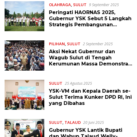
OLAHRAGA
,
SULUT
9 September 2025
Peringati HAORNAS 2025,
Gubernur YSK Sebut 5 Langkah
Strategis Pembangunan
Olahraga Daerah
PILIHAN
,
SULUT
2 September 2025
Aksi Nekat Gubernur dan
Wagub Sulut di Tengah
Kerumunan Massa Demonstran
di Kantor Gubernur
SULUT
25 Agustus 2025
YSK-VM dan Kepala Daerah se-
Sulut Terima Kunker DPD RI, Ini
yang Dibahas
SULUT
,
TALAUD
20 Juni 2025
Gubernur YSK Lantik Bupati
dan Wabup Talaud Welly-