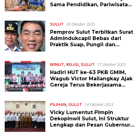
Sama Pendidikan, Pariwisata
dan Investasi
SULUT
20 Oktober 2025
Pemprov Sulut Terbitkan Surat
Admindukcapil Bebas dari
Praktik Suap, Pungli dan
Gratifikasi: Minta
Bupati/Walikota Jabarkan
MINUT
,
RELIGI
,
SULUT
17 Oktober 2025
Hadiri HUT ke-63 PKB GMIM,
Wagub Victor Mailangkay Ajak
Gereja Terus Bekerjasama
dengan Pemerintah dalam
Pembanguan
PILIHAN
,
SULUT
14 Oktober 2025
Vicky Lumentut Pimpin
Dekopinwil Sulut, Ini Struktur
Lengkap dan Pesan Gubernur
Yulius Selvanus