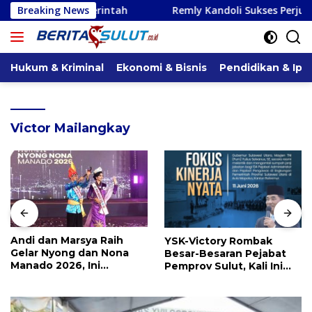
Langsung
intah
Breaking News
Remly Kandoli Sukses Perjuangkan Perbaikan Ja
ke
konten
Hukum & Kriminal
Ekonomi & Bisnis
Pendidikan & Ipt
Victor Mailangkay
Andi dan Marsya Raih
YSK-Victory Rombak
Gelar Nyong dan Nona
Besar-Besaran Pejabat
Manado 2026, Ini
Pemprov Sulut, Kali Ini
Pemenang Selengkapnya
Ada 134 Jabatan dan Ini
Daftarnya