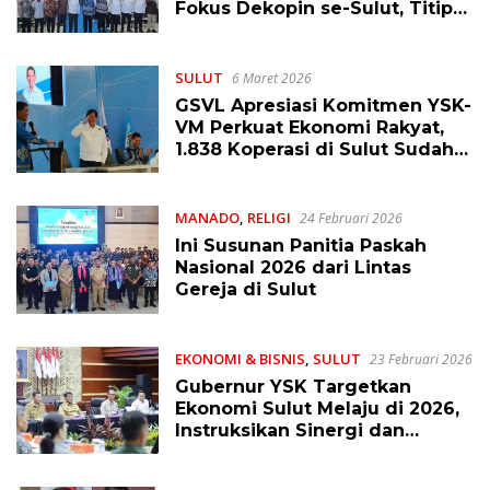
Fokus Dekopin se-Sulut, Titip
Mandat Juga Buat GSVL
SULUT
6 Maret 2026
GSVL Apresiasi Komitmen YSK-
VM Perkuat Ekonomi Rakyat,
1.838 Koperasi di Sulut Sudah
Terbentuk
MANADO
,
RELIGI
24 Februari 2026
Ini Susunan Panitia Paskah
Nasional 2026 dari Lintas
Gereja di Sulut
EKONOMI & BISNIS
,
SULUT
23 Februari 2026
Gubernur YSK Targetkan
Ekonomi Sulut Melaju di 2026,
Instruksikan Sinergi dan
Bekerja Agresif