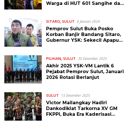
Warga di HUT 601 Sangihe dan
Upacara Adat Tulude 2026
SITARO
,
SULUT
6 Januari 2026
Pemprov Sulut Buka Posko
Korban Banjir Bandang Sitaro,
Gubernur YSK: Sekecil Apapun
Bantuan Sangat Berarti
PILIHAN
,
SULUT
30 Desember 2025
Akhir 2025 YSK-VM Lantik 6
Pejabat Pemprov Sulut, Januari
2026 Rotasi Berlanjut
SULUT
13 Desember 2025
Victor Mailangkay Hadiri
Dankodiklat Tarkorna XV GM
FKPPI, Buka Era Kaderisasi
Berbasis AI dan Kualitas