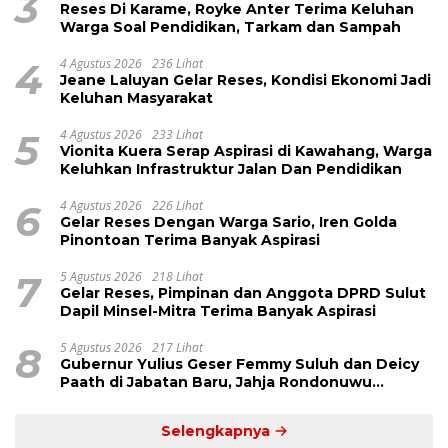
3
Reses Di Karame, Royke Anter Terima Keluhan
Warga Soal Pendidikan, Tarkam dan Sampah
4
4 Agustus 2026
236 Lihat
Jeane Laluyan Gelar Reses, Kondisi Ekonomi Jadi
Keluhan Masyarakat
5
4 Agustus 2026
233 Lihat
Vionita Kuera Serap Aspirasi di Kawahang, Warga
Keluhkan Infrastruktur Jalan Dan Pendidikan
6
4 Agustus 2026
226 Lihat
Gelar Reses Dengan Warga Sario, Iren Golda
Pinontoan Terima Banyak Aspirasi
7
5 Agustus 2026
218 Lihat
Gelar Reses, Pimpinan dan Anggota DPRD Sulut
Dapil Minsel-Mitra Terima Banyak Aspirasi
8
5 Agustus 2026
217 Lihat
Gubernur Yulius Geser Femmy Suluh dan Deicy
Paath di Jabatan Baru, Jahja Rondonuwu
Promosi jadi Kadis
Selengkapnya