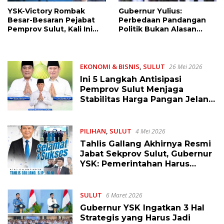
YSK-Victory Rombak
Gubernur Yulius:
Besar-Besaran Pejabat
Perbedaan Pandangan
Pemprov Sulut, Kali Ini
Politik Bukan Alasan
Ada 134 Jabatan dan Ini
Perpecahan, Tapi
Daftarnya
Kekayaan Besar
EKONOMI & BISNIS
,
SULUT
26 Mei 2026
Ini 5 Langkah Antisipasi
Pemprov Sulut Menjaga
Stabilitas Harga Pangan Jelang
Idul Adha 1447 H
PILIHAN
,
SULUT
4 Mei 2026
Tahlis Gallang Akhirnya Resmi
Jabat Sekprov Sulut, Gubernur
YSK: Pemerintahan Harus
Cepat, Tepat, dan Berdampak
SULUT
6 Maret 2026
Gubernur YSK Ingatkan 3 Hal
Strategis yang Harus Jadi