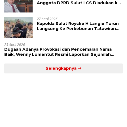
Anggota DPRD Sulut LCS Diadukan ke
BK dan MP
27 April 2026
Kapolda Sulut Roycke H Langie Turun
Langsung Ke Perkebunan Tatawiran
Tinjau Polemik Lahan 55 Hektare
23 April 2026
Dugaan Adanya Provokasi dan Pencemaran Nama
Baik, Wenny Lumentut Resmi Laporkan Sejumlah
Bakal Calon Hukum Tua Desa Koha
Selengkapnya