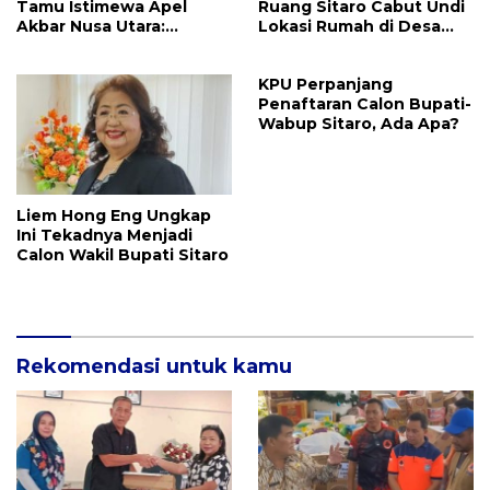
Tamu Istimewa Apel
Ruang Sitaro Cabut Undi
Akbar Nusa Utara:
Lokasi Rumah di Desa
Mesombang Gighile
Modisi Bolsel, Wagub SK:
Mehengken Banua
Jangan Dijual!
KPU Perpanjang
Penaftaran Calon Bupati-
Wabup Sitaro, Ada Apa?
Liem Hong Eng Ungkap
Ini Tekadnya Menjadi
Calon Wakil Bupati Sitaro
Rekomendasi untuk kamu