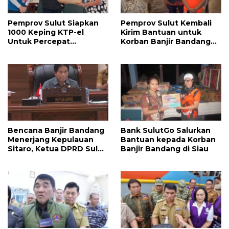
Pemprov Sulut Siapkan
Pemprov Sulut Kembali
1000 Keping KTP-el
Kirim Bantuan untuk
Untuk Percepat
Korban Banjir Bandang
Pemulihan Administrasi
Pulau Siau, Apa Saja?
Korban Banjir Sitaro
Bencana Banjir Bandang
Bank SulutGo Salurkan
Menerjang Kepulauan
Bantuan kepada Korban
Sitaro, Ketua DPRD Sulut
Banjir Bandang di Siau
Fransiscus Andi Silangen
Sampaikan Rasa Empati