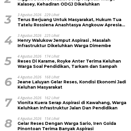
Kalasey, Kehadiran ODGJ Dikeluhkan
3
3 Agustus 2026
229 Lihat
Terus Berjuang Untuk Masyarakat, Hukum Tua
Tatelu Rossiena Anashtasya Angkouw Apresiasi
Kinerja Anggota DPRD Henry Walukow
4
3 Agustus 2026
225 Lihat
Henry Walukow Jemput Aspirasi , Masalah
Infrastruktur Dikeluhkan Warga Dimembe
5
4 Agustus 2026
174 Lihat
Reses Di Karame, Royke Anter Terima Keluhan
Warga Soal Pendidikan, Tarkam dan Sampah
6
4 Agustus 2026
168 Lihat
Jeane Laluyan Gelar Reses, Kondisi Ekonomi Jadi
Keluhan Masyarakat
7
4 Agustus 2026
162 Lihat
Vionita Kuera Serap Aspirasi di Kawahang, Warga
Keluhkan Infrastruktur Jalan Dan Pendidikan
8
4 Agustus 2026
154 Lihat
Gelar Reses Dengan Warga Sario, Iren Golda
Pinontoan Terima Banyak Aspirasi