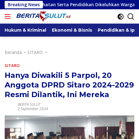
Langsung
sehatan Serta Pendidikan Dikeluhkan Warga
Breaking News
Serap Aspira
ke
konten
Hukum & Kriminal
Ekonomi & Bisnis
Pendidikan & Ipt
Beranda
SITARO
SITARO
Hanya Diwakili 5 Parpol, 20
Anggota DPRD Sitaro 2024-2029
Resmi Dilantik, Ini Mereka
BERITA SULUT
2 September 2024