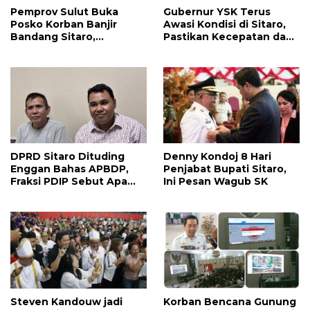
Pemprov Sulut Buka
Gubernur YSK Terus
Posko Korban Banjir
Awasi Kondisi di Sitaro,
Bandang Sitaro,
Pastikan Kecepatan dan
Gubernur YSK: Sekecil
Akurasi Bantuan
Apapun Bantuan Sangat
Berarti
DPRD Sitaro Dituding
Denny Kondoj 8 Hari
Enggan Bahas APBDP,
Penjabat Bupati Sitaro,
Fraksi PDIP Sebut Apa
Ini Pesan Wagub SK
Yang Tidak Sesuai Aturan
Kami Tolak
Steven Kandouw jadi
Korban Bencana Gunung