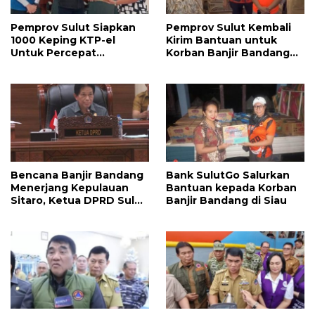
Pemprov Sulut Siapkan
Pemprov Sulut Kembali
1000 Keping KTP-el
Kirim Bantuan untuk
Untuk Percepat
Korban Banjir Bandang
Pemulihan Administrasi
Pulau Siau, Apa Saja?
Korban Banjir Sitaro
Bencana Banjir Bandang
Bank SulutGo Salurkan
Menerjang Kepulauan
Bantuan kepada Korban
Sitaro, Ketua DPRD Sulut
Banjir Bandang di Siau
Fransiscus Andi Silangen
Sampaikan Rasa Empati