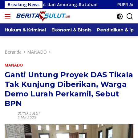
Langsung
t dan Amurang-Ratahan
Breaking News
PUPR Anggarkan Dana Rehabilitas
ke
konten
Hukum & Kriminal
Ekonomi & Bisnis
Pendidikan & Ipt
Beranda
MANADO
MANADO
Ganti Untung Proyek DAS Tikala
Tak Kunjung Diberikan, Warga
Demo Lurah Perkamil, Sebut
BPN
BERITA SULUT
5 Mei 2025