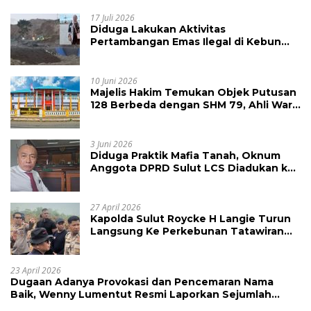
17 Juli 2026
Diduga Lakukan Aktivitas
Pertambangan Emas Ilegal di Kebun
Raya Megawati, Kepolisian Didesak
Tangkap Vinni Sondakh
10 Juni 2026
Majelis Hakim Temukan Objek Putusan
128 Berbeda dengan SHM 79, Ahli Waris
Ajukan Banding Atas Putusan PN
Tondano
3 Juni 2026
Diduga Praktik Mafia Tanah, Oknum
Anggota DPRD Sulut LCS Diadukan ke
BK dan MP
27 April 2026
Kapolda Sulut Roycke H Langie Turun
Langsung Ke Perkebunan Tatawiran
Tinjau Polemik Lahan 55 Hektare
23 April 2026
Dugaan Adanya Provokasi dan Pencemaran Nama
Baik, Wenny Lumentut Resmi Laporkan Sejumlah
Bakal Calon Hukum Tua Desa Koha