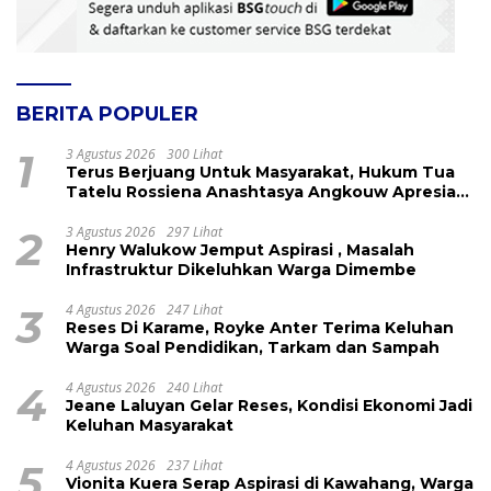
BERITA POPULER
1
3 Agustus 2026
300 Lihat
Terus Berjuang Untuk Masyarakat, Hukum Tua
Tatelu Rossiena Anashtasya Angkouw Apresiasi
Kinerja Anggota DPRD Henry Walukow
2
3 Agustus 2026
297 Lihat
Henry Walukow Jemput Aspirasi , Masalah
Infrastruktur Dikeluhkan Warga Dimembe
3
4 Agustus 2026
247 Lihat
Reses Di Karame, Royke Anter Terima Keluhan
Warga Soal Pendidikan, Tarkam dan Sampah
4
4 Agustus 2026
240 Lihat
Jeane Laluyan Gelar Reses, Kondisi Ekonomi Jadi
Keluhan Masyarakat
5
4 Agustus 2026
237 Lihat
Vionita Kuera Serap Aspirasi di Kawahang, Warga