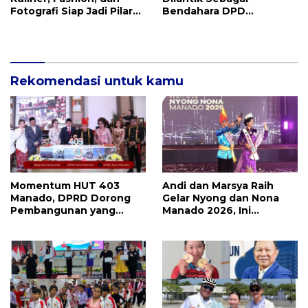
Fotografi Siap Jadi Pilar
Bendahara DPD
Utama Menggerakkan
ABPEDNAS Sulut
Roda Ekraf di Manado
Rekomendasi untuk kamu
Momentum HUT 403
Andi dan Marsya Raih
Manado, DPRD Dorong
Gelar Nyong dan Nona
Pembangunan yang
Manado 2026, Ini
Semakin Maju, Inklusif,
Pemenang Selengkapnya
dan Berkelanjutan