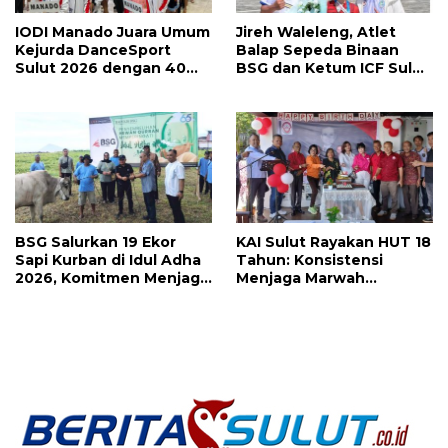
IODI Manado Juara Umum
Jireh Waleleng, Atlet
Kejurda DanceSport
Balap Sepeda Binaan
Sulut 2026 dengan 40
BSG dan Ketum ICF Sulut
Medali, Mercy Lateka:
Revino Pepah Raih 2
Iven Lebih Besar Sudah
Medali di Jabar
Menanti
BSG Salurkan 19 Ekor
KAI Sulut Rayakan HUT 18
Sapi Kurban di Idul Adha
Tahun: Konsistensi
2026, Komitmen Menjaga
Menjaga Marwah
Tradisi Berbagi
Advokat, Pejuang
Keadilan untuk Indonesia
Maju