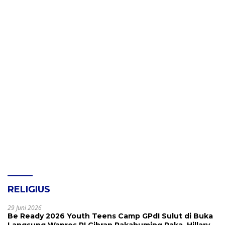
RELIGIUS
29 Juni 2026
Be Ready 2026 Youth Teens Camp GPdI Sulut di Buka
Langsung Wapres RI Gibran Rakabuming Raka, Hillary