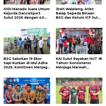
IODI Manado Juara Umum
Jireh Waleleng, Atlet
Kejurda DanceSport
Balap Sepeda Binaan
Sulut 2026 dengan 40
BSG dan Ketum ICF Sulut
Medali, Mercy Lateka:
Revino Pepah Raih 2
Iven Lebih Besar Sudah
Medali di Jabar
Menanti
BSG Salurkan 19 Ekor
KAI Sulut Rayakan HUT 18
Sapi Kurban di Idul Adha
Tahun: Konsistensi
2026, Komitmen Menjaga
Menjaga Marwah
Tradisi Berbagi
Advokat, Pejuang
Keadilan untuk Indonesia
Maju