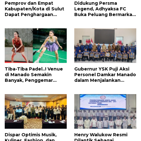
Pemprov dan Empat
Didukung Persma
Kabupaten/Kota di Sulut
Legend, Adhyaksa FC
Dapat Penghargaan
Buka Peluang Bermarkas
Nasional Atas Prestasi Ini
di Manado, CEO: Asal
Pemprov Sulut Serius!
Tiba-Tiba Padel..! Venue
Gubernur YSK Puji Aksi
di Manado Semakin
Personel Damkar Manado
Banyak, Penggemar
dalam Menjalankan
Mayoritas Perempuan
Tugas Pelayanan Publik
Dispar Optimis Musik,
Henry Walukow Resmi
Kuliner, Fashion, dan
Dilantik Sebagai