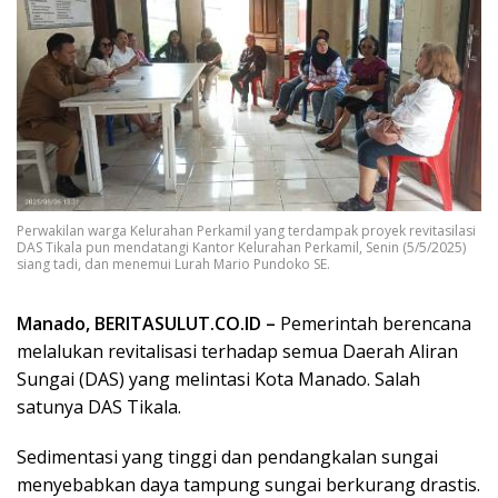
Perwakilan warga Kelurahan Perkamil yang terdampak proyek revitasilasi
DAS Tikala pun mendatangi Kantor Kelurahan Perkamil, Senin (5/5/2025)
siang tadi, dan menemui Lurah Mario Pundoko SE.
Manado, BERITASULUT.CO.ID –
Pemerintah berencana
melalukan revitalisasi terhadap semua Daerah Aliran
Sungai (DAS) yang melintasi Kota Manado. Salah
satunya DAS Tikala.
Sedimentasi yang tinggi dan pendangkalan sungai
menyebabkan daya tampung sungai berkurang drastis.