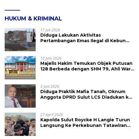
HUKUM & KRIMINAL
17 Juli 2026
Diduga Lakukan Aktivitas
Pertambangan Emas Ilegal di Kebun
Raya Megawati, Kepolisian Didesak
Tangkap Vinni Sondakh
10 Juni 2026
Majelis Hakim Temukan Objek Putusan
128 Berbeda dengan SHM 79, Ahli Waris
Ajukan Banding Atas Putusan PN
Tondano
3 Juni 2026
Diduga Praktik Mafia Tanah, Oknum
Anggota DPRD Sulut LCS Diadukan ke
BK dan MP
27 April 2026
Kapolda Sulut Roycke H Langie Turun
Langsung Ke Perkebunan Tatawiran
Tinjau Polemik Lahan 55 Hektare