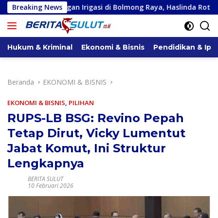
Langsung
gan Irigasi di Bolmong Raya, Haslinda Rotinsulu Siap Kawal
Breaking News
ke
konten
Hukum & Kriminal
Ekonomi & Bisnis
Pendidikan & Ipt
Beranda
EKONOMI & BISNIS
EKONOMI & BISNIS
,
PILIHAN
RUPS-LB BSG: Revino Pepah
Tetap Dirut, Vicky Lumentut
Jabat Komut, Ini Struktur
Lengkapnya
BERITA SULUT
10 Februari 2026