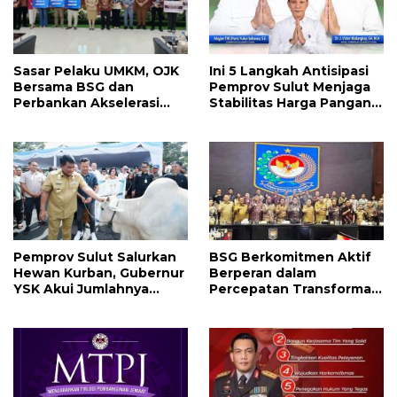
Sasar Pelaku UMKM, OJK
Ini 5 Langkah Antisipasi
Bersama BSG dan
Pemprov Sulut Menjaga
Perbankan Akselerasi
Stabilitas Harga Pangan
GENCARKAN di Tondano
Jelang Idul Adha 1447 H
Pemprov Sulut Salurkan
BSG Berkomitmen Aktif
Hewan Kurban, Gubernur
Berperan dalam
YSK Akui Jumlahnya
Percepatan Transformasi
Disesuaikan Karena
Digital Keuangan
Kenaikan Harga dan
Pemerintah Daerah
Kemampuan Anggaran