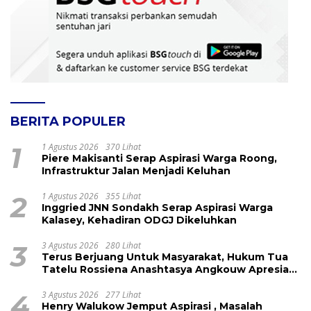
BERITA POPULER
1
1 Agustus 2026
370 Lihat
Piere Makisanti Serap Aspirasi Warga Roong,
Infrastruktur Jalan Menjadi Keluhan
2
1 Agustus 2026
355 Lihat
Inggried JNN Sondakh Serap Aspirasi Warga
Kalasey, Kehadiran ODGJ Dikeluhkan
3
3 Agustus 2026
280 Lihat
Terus Berjuang Untuk Masyarakat, Hukum Tua
Tatelu Rossiena Anashtasya Angkouw Apresiasi
Kinerja Anggota DPRD Henry Walukow
4
3 Agustus 2026
277 Lihat
Henry Walukow Jemput Aspirasi , Masalah