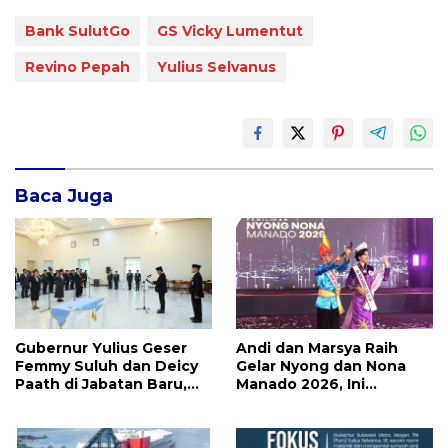
Bank SulutGo
GS Vicky Lumentut
Revino Pepah
Yulius Selvanus
Baca Juga
Gubernur Yulius Geser
Andi dan Marsya Raih
Femmy Suluh dan Deicy
Gelar Nyong dan Nona
Paath di Jabatan Baru,
Manado 2026, Ini
Jahja Rondonuwu
Pemenang Selengkapnya
Promosi jadi Kadis