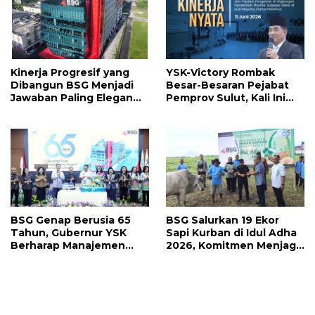
Kinerja Progresif yang
YSK-Victory Rombak
Dibangun BSG Menjadi
Besar-Besaran Pejabat
Jawaban Paling Elegan
Pemprov Sulut, Kali Ini
Atas Segala Kebisingan
Ada 134 Jabatan dan Ini
Isu
Daftarnya
BSG Genap Berusia 65
BSG Salurkan 19 Ekor
Tahun, Gubernur YSK
Sapi Kurban di Idul Adha
Berharap Manajemen
2026, Komitmen Menjaga
Terus Berinovasi dan
Tradisi Berbagi
Ekspansi Bisnis