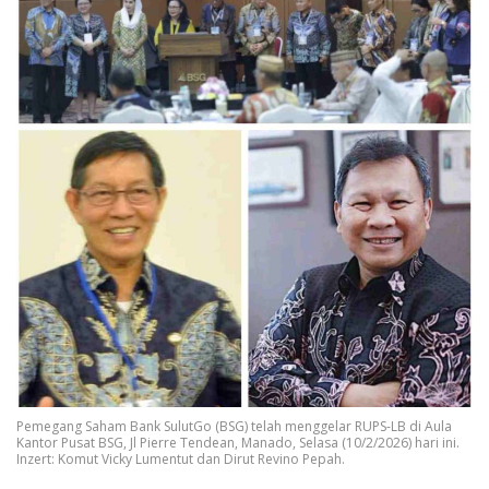
Pemegang Saham Bank SulutGo (BSG) telah menggelar RUPS-LB di Aula
Kantor Pusat BSG, Jl Pierre Tendean, Manado, Selasa (10/2/2026) hari ini.
Inzert: Komut Vicky Lumentut dan Dirut Revino Pepah.