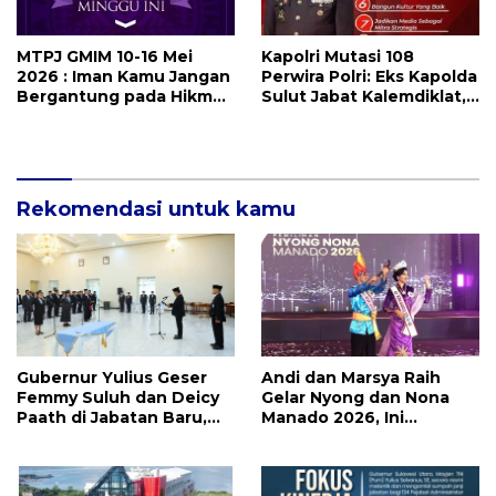
MTPJ GMIM 10-16 Mei
Kapolri Mutasi 108
2026 : Iman Kamu Jangan
Perwira Polri: Eks Kapolda
Bergantung pada Hikmat
Sulut Jabat Kalemdiklat,
Manusia, Tetapi pada
9 Kapolda Ikut Diganti,
Kekuatan Allah
Berikutnya Daftarnya
Rekomendasi untuk kamu
Gubernur Yulius Geser
Andi dan Marsya Raih
Femmy Suluh dan Deicy
Gelar Nyong dan Nona
Paath di Jabatan Baru,
Manado 2026, Ini
Jahja Rondonuwu
Pemenang Selengkapnya
Promosi jadi Kadis