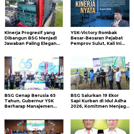
Kinerja Progresif yang
YSK-Victory Rombak
Dibangun BSG Menjadi
Besar-Besaran Pejabat
Jawaban Paling Elegan
Pemprov Sulut, Kali Ini
Atas Segala Kebisingan
Ada 134 Jabatan dan Ini
Isu
Daftarnya
BSG Genap Berusia 65
BSG Salurkan 19 Ekor
Tahun, Gubernur YSK
Sapi Kurban di Idul Adha
Berharap Manajemen
2026, Komitmen Menjaga
Terus Berinovasi dan
Tradisi Berbagi
Ekspansi Bisnis