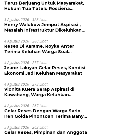
Terus Berjuang Untuk Masyarakat,
Hukum Tua Tatelu Rossiena
Anashtasya Angkouw Apresiasi
Kinerja Anggota DPRD Henry
3 Agustus 2026
328 Lihat
Henry Walukow Jemput Aspirasi ,
Walukow
Masalah Infrastruktur Dikeluhkan
Warga Dimembe
4 Agustus 2026
280 Lihat
Reses Di Karame, Royke Anter
Terima Keluhan Warga Soal
Pendidikan, Tarkam dan Sampah
4 Agustus 2026
277 Lihat
Jeane Laluyan Gelar Reses, Kondisi
Ekonomi Jadi Keluhan Masyarakat
4 Agustus 2026
273 Lihat
Vionita Kuera Serap Aspirasi di
Kawahang, Warga Keluhkan
Infrastruktur Jalan Dan Pendidikan
4 Agustus 2026
267 Lihat
Gelar Reses Dengan Warga Sario,
Iren Golda Pinontoan Terima Banyak
Aspirasi
5 Agustus 2026
262 Lihat
Gelar Reses, Pimpinan dan Anggota