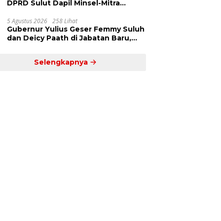
DPRD Sulut Dapil Minsel-Mitra
Terima Banyak Aspirasi
5 Agustus 2026
258 Lihat
Gubernur Yulius Geser Femmy Suluh
dan Deicy Paath di Jabatan Baru,
Jahja Rondonuwu Promosi jadi Kadis
Selengkapnya