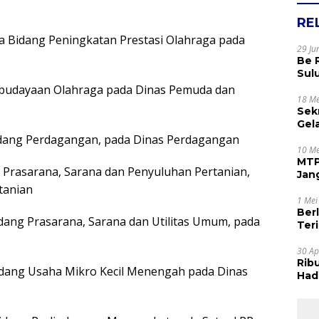
RE
a Bidang Peningkatan Prestasi Olahraga pada
29 Ju
Be 
Sul
Rak
embudayaan Olahraga pada Dinas Pemuda dan
Apr
18 Me
Sek
Gel
Sam
Bidang Perdagangan, pada Dinas Perdagangan
dan
10 Me
MTP
ng Prasarana, Sarana dan Penyuluhan Pertanian,
Jan
Tet
tanian
1 Mei
Ber
idang Prasarana, Sarana dan Utilitas Umum, pada
Terim
Kes
30 Ap
Rib
Bidang Usaha Mikro Kecil Menengah pada Dinas
Hadi
Muj