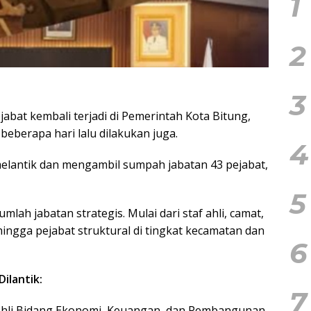
1
2
3
jabat kembali terjadi di Pemerintah Kota Bitung,
 beberapa hari lalu dilakukan juga.
4
elantik dan mengambil sumpah jabatan 43 pejabat,
5
mlah jabatan strategis. Mulai dari staf ahli, camat,
 hingga pejabat struktural di tingkat kecamatan dan
6
ilantik:
7
f Ahli Bidang Ekonomi, Keuangan, dan Pembangunan