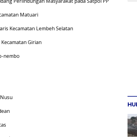
 Bidang Perlindungan Masyarakat pada Satpol PP
Kecamatan Matuari
etaris Kecamatan Lembeh Selatan
s Kecamatan Girian
bo-nembo
h Nusu
HU
dean
tas