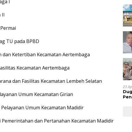
aga I
 II
 Permai
ubag TU pada BPBD
an dan Ketertiban Kecamatan Aertembaga
n Fasilitas Kecamatan Aertembaga
arana dan Fasilitas Kecamatan Lembeh Selatan
23 Ap
Dug
Pelayanan Umum Kecamatan Girian
Pen
Res
si Pelayanan Umum Kecamatan Madidir
Huk
asi Pemerintahan dan Pertanahan Kecamatan Madidir