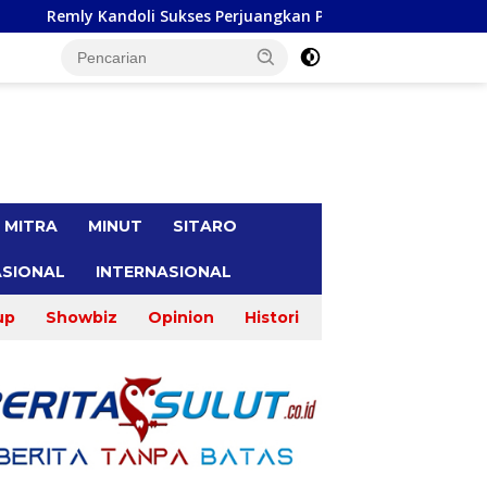
kses Perjuangkan Perbaikan Jalan Pontak-Kalait dan Amurang-
tutup
MITRA
MINUT
SITARO
SIONAL
INTERNASIONAL
up
Showbiz
Opinion
Histori