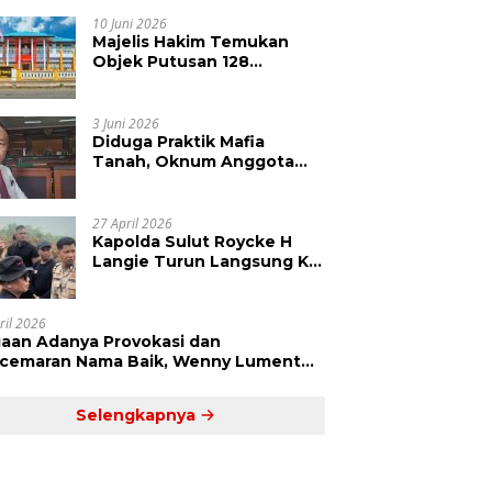
Kepolisian Didesak
Tangkap Vinni Sondakh
10 Juni 2026
Majelis Hakim Temukan
Objek Putusan 128
Berbeda dengan SHM 79,
Ahli Waris Ajukan Banding
Atas Putusan PN Tondano
3 Juni 2026
Diduga Praktik Mafia
Tanah, Oknum Anggota
DPRD Sulut LCS Diadukan
ke BK dan MP
27 April 2026
Kapolda Sulut Roycke H
Langie Turun Langsung Ke
Perkebunan Tatawiran
Tinjau Polemik Lahan 55
Hektare
ril 2026
aan Adanya Provokasi dan
cemaran Nama Baik, Wenny Lumentut
mi Laporkan Sejumlah Bakal Calon
um Tua Desa Koha
Selengkapnya