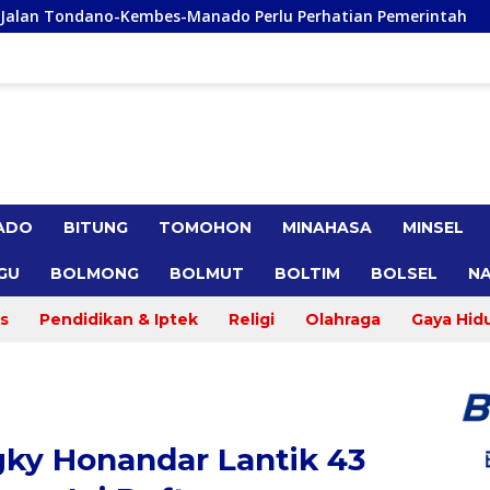
-Manado Perlu Perhatian Pemerintah
Remly Kandoli Su
ADO
BITUNG
TOMOHON
MINAHASA
MINSEL
GU
BOLMONG
BOLMUT
BOLTIM
BOLSEL
NA
s
Pendidikan & Iptek
Religi
Olahraga
Gaya Hid
gky Honandar Lantik 43