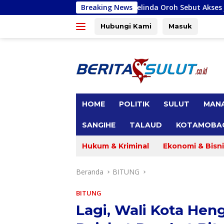
Langsung
Gracia Yubelinda Oroh Sebut Akses Jalan Tondano-Kembes
Breaking News
ke
konten
Hubungi Kami
Masuk
tutup
HOME
POLITIK
SULUT
MAN
SANGIHE
TALAUD
KOTAMOBA
Hukum & Kriminal
Ekonomi & Bisni
Beranda
BITUNG
BITUNG
Lagi, Wali Kota Hen