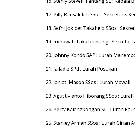
16. Stenly Steven Tantang SE : Kepala
17. Billy Ransaleleh SSos : Sekretaris 
18. Sefni Jokibet Takahelo SSos : Sekr
19. Indrawati Takalalumang : Sekretari
20. Johnny Kondo SAP : Lurah Manem
21. Jailadie SPd : Lurah Posokan
22. Janiati Masoa SSos : Lurah Mawali
23. Agustivianto Hiborang SSos : Lura
24. Berty Kalengkongan SE : Lurah Pau
25. Stanley Arman SSos : Lurah Girian A