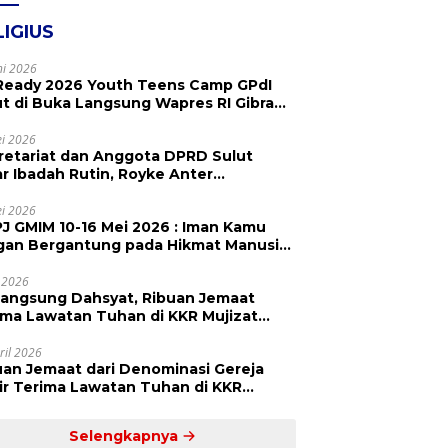
LIGIUS
ni 2026
Ready 2026 Youth Teens Camp GPdI
ut di Buka Langsung Wapres RI Gibran
abuming Raka, Hillary Julia Tuwo Beri
esiasi Tinggi
i 2026
retariat dan Anggota DPRD Sulut
ar Ibadah Rutin, Royke Anter
paikan Firman Tuhan Menjadi Alarm
 Pengingat
i 2026
J GMIM 10-16 Mei 2026 : Iman Kamu
gan Bergantung pada Hikmat Manusia,
api pada Kekuatan Allah
 2026
langsung Dahsyat, Ribuan Jemaat
a Lawatan Tuhan di KKR Mujizat
embuhan ‘Waktunya Sudah Dekat’
ril 2026
uan Jemaat dari Denominasi Gereja
r Terima Lawatan Tuhan di KKR
izat Kesembuhan Malam Ke 3
Selengkapnya