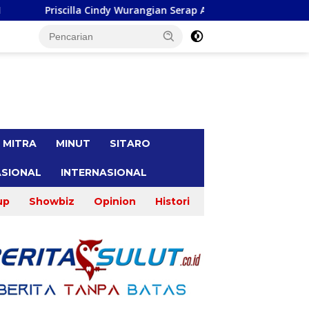
Wurangian Serap Apirasi di Kota Bitung, Infrastruktur dan Kese
tutup
MITRA
MINUT
SITARO
SIONAL
INTERNASIONAL
up
Showbiz
Opinion
Histori