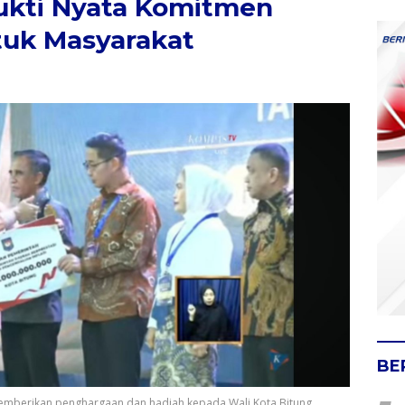
Bukti Nyata Komitmen
tuk Masyarakat
BE
mberikan penghargaan dan hadiah kepada Wali Kota Bitung