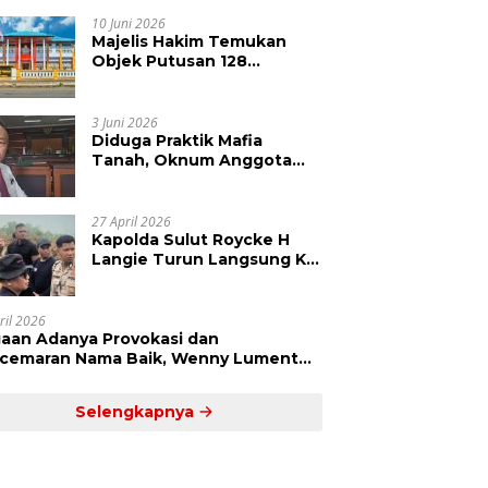
Kepolisian Didesak
Tangkap Vinni Sondakh
10 Juni 2026
Majelis Hakim Temukan
Objek Putusan 128
Berbeda dengan SHM 79,
Ahli Waris Ajukan Banding
Atas Putusan PN Tondano
3 Juni 2026
Diduga Praktik Mafia
Tanah, Oknum Anggota
DPRD Sulut LCS Diadukan
ke BK dan MP
27 April 2026
Kapolda Sulut Roycke H
Langie Turun Langsung Ke
Perkebunan Tatawiran
Tinjau Polemik Lahan 55
Hektare
ril 2026
aan Adanya Provokasi dan
cemaran Nama Baik, Wenny Lumentut
mi Laporkan Sejumlah Bakal Calon
um Tua Desa Koha
Selengkapnya