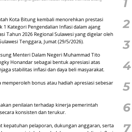
1
tah Kota Bitung kembali menorehkan prestasi
2
 Kategori Pengendalian Inflasi dalam ajang
si Tahun 2026 Regional Sulawesi yang digelar oleh
3
Sulawesi Tenggara, Jumat (29/5/2026).
ngsung Menteri Dalam Negeri Muhammad Tito
4
ngky Honandar sebagai bentuk apresiasi atas
ga stabilitas inflasi dan daya beli masyarakat.
5
ga memperoleh bonus atau hadiah apresiasi sebesar
6
upakan penilaian terhadap kinerja pemerintah
 secara konsisten dan terukur.
7
kat kepatuhan pelaporan, dukungan anggaran, serta