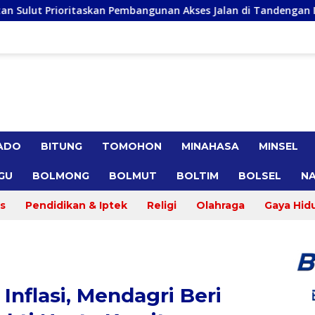
mbangunan Akses Jalan di Tandengan I
Priscilla Cindy 
ADO
BITUNG
TOMOHON
MINAHASA
MINSEL
GU
BOLMONG
BOLMUT
BOLTIM
BOLSEL
NA
s
Pendidikan & Iptek
Religi
Olahraga
Gaya Hid
 Inflasi, Mendagri Beri