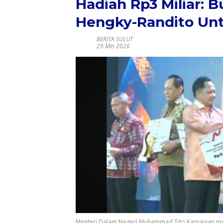
Hadiah Rp3 Miliar: 
Hengky-Randito Un
BERITA SULUT
29 Mei 2026
Menteri Dalam Negeri Muhammad Tito Karnavian me