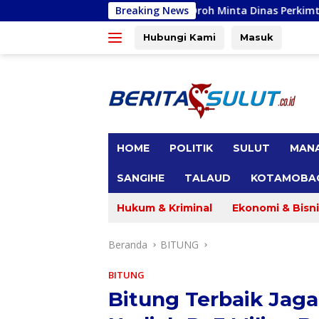
Langsung
n, Gracia Y Oroh Minta Dinas Perkimtan Sulut Prioritaskan Pe
Breaking News
ke
konten
Hubungi Kami
Masuk
tutup
HOME
POLITIK
SULUT
MAN
SANGIHE
TALAUD
KOTAMOBA
Hukum & Kriminal
Ekonomi & Bisni
Beranda
BITUNG
BITUNG
Bitung ‎Terbaik Jaga