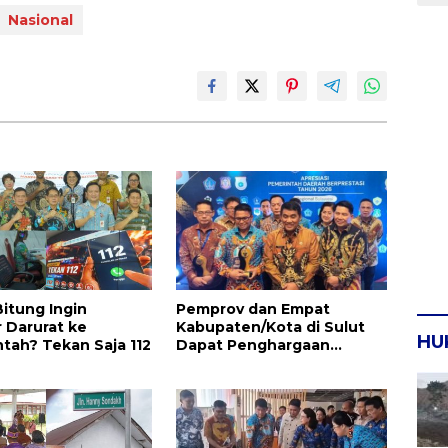
Nasional
itung Ingin
Pemprov dan Empat
 Darurat ke
Kabupaten/Kota di Sulut
HU
tah? Tekan Saja 112
Dapat Penghargaan
Nasional Atas Prestasi Ini