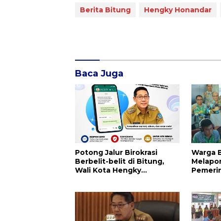
Berita Bitung
Hengky Honandar
Baca Juga
Potong Jalur Birokrasi
Warga B
Berbelit-belit di Bitung,
Melapor
Wali Kota Hengky
Pemerin
Honandar Buka Pengaduan
Warga Lewat WA