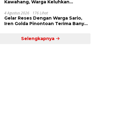
Kawahang, Warga Keluhkan
Infrastruktur Jalan Dan Pendidikan
4 Agustus 2026
176 Lihat
Gelar Reses Dengan Warga Sario,
Iren Golda Pinontoan Terima Banyak
Aspirasi
Selengkapnya