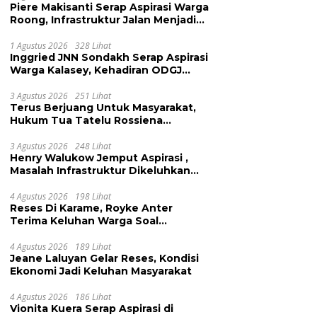
Piere Makisanti Serap Aspirasi Warga
Roong, Infrastruktur Jalan Menjadi
Keluhan
1 Agustus 2026
328 Lihat
Inggried JNN Sondakh Serap Aspirasi
Warga Kalasey, Kehadiran ODGJ
Dikeluhkan
3 Agustus 2026
251 Lihat
Terus Berjuang Untuk Masyarakat,
Hukum Tua Tatelu Rossiena
Anashtasya Angkouw Apresiasi
Kinerja Anggota DPRD Henry
3 Agustus 2026
248 Lihat
Henry Walukow Jemput Aspirasi ,
Walukow
Masalah Infrastruktur Dikeluhkan
Warga Dimembe
4 Agustus 2026
198 Lihat
Reses Di Karame, Royke Anter
Terima Keluhan Warga Soal
Pendidikan, Tarkam dan Sampah
4 Agustus 2026
189 Lihat
Jeane Laluyan Gelar Reses, Kondisi
Ekonomi Jadi Keluhan Masyarakat
4 Agustus 2026
186 Lihat
Vionita Kuera Serap Aspirasi di