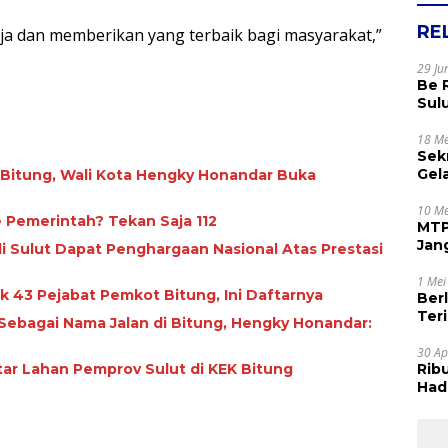
RE
erja dan memberikan yang terbaik bagi masyarakat,”
29 Ju
Be 
Sul
Rak
Apr
18 Me
Sek
Gel
di Bitung, Wali Kota Hengky Honandar Buka
Sam
dan
10 Me
e Pemerintah? Tekan Saja 112
MTP
Jan
 Sulut Dapat Penghargaan Nasional Atas Prestasi
Tet
1 Mei
k 43 Pejabat Pemkot Bitung, Ini Daftarnya
Ber
Terim
Sebagai Nama Jalan di Bitung, Hengky Honandar:
Kes
30 Ap
tar Lahan Pemprov Sulut di KEK Bitung
Rib
Hadi
Muj