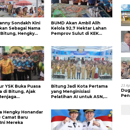
anny Sondakh Kini
BUMD Akan Ambil Alih
ikan Sebagai Nama
Kelola 92,7 Hektar Lahan
i Bitung, Hengky
Pemprov Sulut di KEK
r: Ini Simbol Kerja
Bitung
Almarhum
23 Ap
ur YSK Buka Puasa
Bitung Jadi Kota Pertama
Dug
 di Bitung, Ajak
yang Menginisiasi
Pen
Menjaga
Pelatihan AI untuk ASN,
Res
onisan
Dorong Pemerintahan
Huk
Digital dan Pelayanan
ta Hengky Honandar
Prima
8 Camat Baru
 Ini Mereka