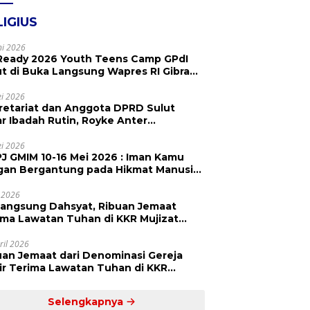
LIGIUS
ni 2026
Ready 2026 Youth Teens Camp GPdI
ut di Buka Langsung Wapres RI Gibran
abuming Raka, Hillary Julia Tuwo Beri
esiasi Tinggi
i 2026
retariat dan Anggota DPRD Sulut
ar Ibadah Rutin, Royke Anter
paikan Firman Tuhan Menjadi Alarm
 Pengingat
i 2026
J GMIM 10-16 Mei 2026 : Iman Kamu
gan Bergantung pada Hikmat Manusia,
api pada Kekuatan Allah
 2026
langsung Dahsyat, Ribuan Jemaat
a Lawatan Tuhan di KKR Mujizat
embuhan ‘Waktunya Sudah Dekat’
ril 2026
uan Jemaat dari Denominasi Gereja
r Terima Lawatan Tuhan di KKR
izat Kesembuhan Malam Ke 3
Selengkapnya