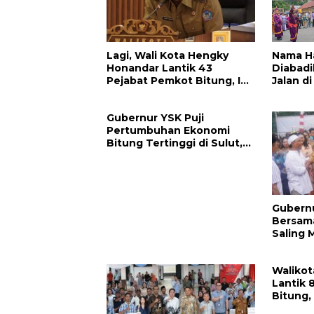
Lagi, Wali Kota Hengky
Nama H
Honandar Lantik 43
Diabad
Pejabat Pemkot Bitung, Ini
Jalan d
Daftarnya
Honanda
Keras 
Gubernur YSK Puji
Pertumbuhan Ekonomi
Bitung Tertinggi di Sulut,
Sebut Tiga Sektor Ini Jadi
Penggerak
Gubern
Bersama
Saling 
Keharm
Waliko
Lantik 
Bitung,