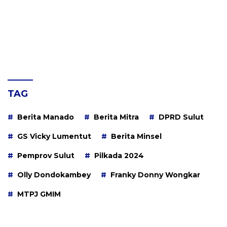
TAG
Berita Manado
Berita Mitra
DPRD Sulut
GS Vicky Lumentut
Berita Minsel
Pemprov Sulut
Pilkada 2024
Olly Dondokambey
Franky Donny Wongkar
MTPJ GMIM