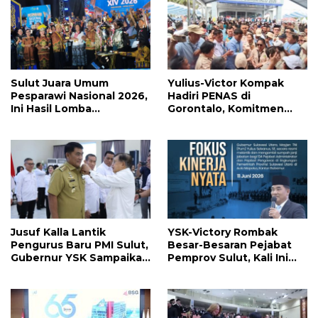
Sulut Juara Umum
Yulius-Victor Kompak
Pesparawi Nasional 2026,
Hadiri PENAS di
Ini Hasil Lomba
Gorontalo, Komitmen
Selengkapnya
Pemprov Sulut Dukung
Program Ketahanan
Pangan Presiden
Prabowo
Jusuf Kalla Lantik
YSK-Victory Rombak
Pengurus Baru PMI Sulut,
Besar-Besaran Pejabat
Gubernur YSK Sampaikan
Pemprov Sulut, Kali Ini
Ini
Ada 134 Jabatan dan Ini
Daftarnya