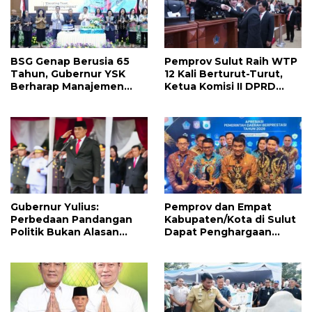
BSG Genap Berusia 65
Pemprov Sulut Raih WTP
Tahun, Gubernur YSK
12 Kali Berturut-Turut,
Berharap Manajemen
Ketua Komisi II DPRD
Terus Berinovasi dan
Sulut Inggried JNN
Ekspansi Bisnis
Sondakh Sebut Ini
Prestasi Yang
Membanggakan
Gubernur Yulius:
Pemprov dan Empat
Perbedaan Pandangan
Kabupaten/Kota di Sulut
Politik Bukan Alasan
Dapat Penghargaan
Perpecahan, Tapi
Nasional Atas Prestasi Ini
Kekayaan Besar