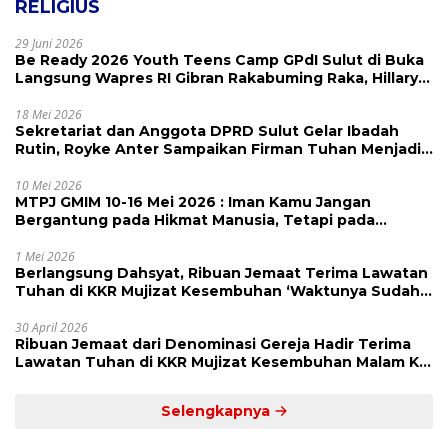
RELIGIUS
29 Juni 2026
Be Ready 2026 Youth Teens Camp GPdI Sulut di Buka
Langsung Wapres RI Gibran Rakabuming Raka, Hillary
Julia Tuwo Beri Apresiasi Tinggi
18 Mei 2026
Sekretariat dan Anggota DPRD Sulut Gelar Ibadah
Rutin, Royke Anter Sampaikan Firman Tuhan Menjadi
Alarm dan Pengingat
10 Mei 2026
MTPJ GMIM 10-16 Mei 2026 : Iman Kamu Jangan
Bergantung pada Hikmat Manusia, Tetapi pada
Kekuatan Allah
1 Mei 2026
Berlangsung Dahsyat, Ribuan Jemaat Terima Lawatan
Tuhan di KKR Mujizat Kesembuhan ‘Waktunya Sudah
Dekat’
30 April 2026
Ribuan Jemaat dari Denominasi Gereja Hadir Terima
Lawatan Tuhan di KKR Mujizat Kesembuhan Malam Ke
3
Selengkapnya