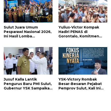
Sulut Juara Umum
Yulius-Victor Kompak
Pesparawi Nasional 2026,
Hadiri PENAS di
Ini Hasil Lomba
Gorontalo, Komitmen
Selengkapnya
Pemprov Sulut Dukung
Program Ketahanan
Pangan Presiden
Prabowo
Jusuf Kalla Lantik
YSK-Victory Rombak
Pengurus Baru PMI Sulut,
Besar-Besaran Pejabat
Gubernur YSK Sampaikan
Pemprov Sulut, Kali Ini
Ini
Ada 134 Jabatan dan Ini
Daftarnya