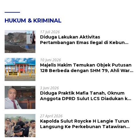
HUKUM & KRIMINAL
17 Juli 2026
Diduga Lakukan Aktivitas
Pertambangan Emas Ilegal di Kebun
Raya Megawati, Kepolisian Didesak
Tangkap Vinni Sondakh
10 Juni 2026
Majelis Hakim Temukan Objek Putusan
128 Berbeda dengan SHM 79, Ahli Waris
Ajukan Banding Atas Putusan PN
Tondano
3 Juni 2026
Diduga Praktik Mafia Tanah, Oknum
Anggota DPRD Sulut LCS Diadukan ke
BK dan MP
27 April 2026
Kapolda Sulut Roycke H Langie Turun
Langsung Ke Perkebunan Tatawiran
Tinjau Polemik Lahan 55 Hektare