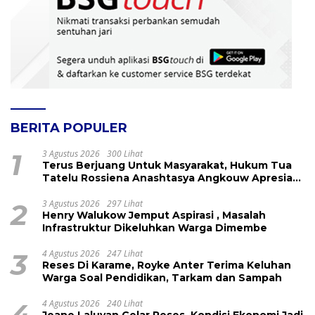
BERITA POPULER
1
3 Agustus 2026
300 Lihat
Terus Berjuang Untuk Masyarakat, Hukum Tua
Tatelu Rossiena Anashtasya Angkouw Apresiasi
Kinerja Anggota DPRD Henry Walukow
2
3 Agustus 2026
297 Lihat
Henry Walukow Jemput Aspirasi , Masalah
Infrastruktur Dikeluhkan Warga Dimembe
3
4 Agustus 2026
247 Lihat
Reses Di Karame, Royke Anter Terima Keluhan
Warga Soal Pendidikan, Tarkam dan Sampah
4
4 Agustus 2026
240 Lihat