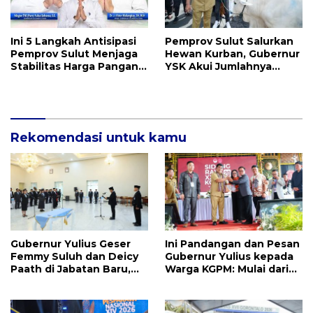
Ini 5 Langkah Antisipasi
Pemprov Sulut Salurkan
Pemprov Sulut Menjaga
Hewan Kurban, Gubernur
Stabilitas Harga Pangan
YSK Akui Jumlahnya
Jelang Idul Adha 1447 H
Disesuaikan Karena
Kenaikan Harga dan
Kemampuan Anggaran
Rekomendasi untuk kamu
Gubernur Yulius Geser
Ini Pandangan dan Pesan
Femmy Suluh dan Deicy
Gubernur Yulius kepada
Paath di Jabatan Baru,
Warga KGPM: Mulai dari
Jahja Rondonuwu
Pergantian Pengurus
Promosi jadi Kadis
Hingga Politik Praktis