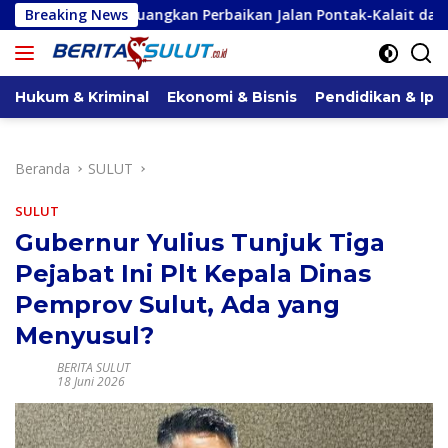
Langsung
uangkan Perbaikan Jalan Pontak-Kalait dan Amurang-Ratahan
Breaking News
ke
konten
Hukum & Kriminal
Ekonomi & Bisnis
Pendidikan & Ipt
Beranda
SULUT
SULUT
Gubernur Yulius Tunjuk Tiga
Pejabat Ini Plt Kepala Dinas
Pemprov Sulut, Ada yang
Menyusul?
BERITA SULUT
18 Juni 2026