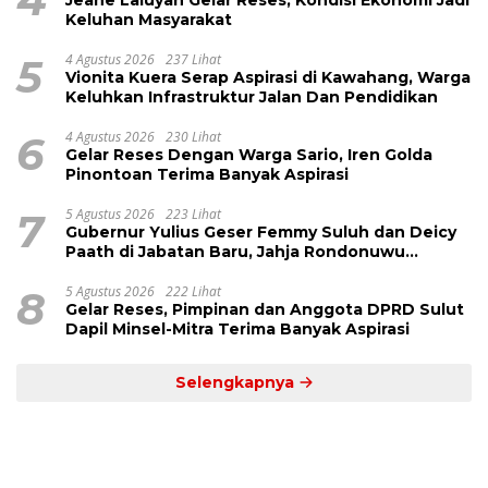
Jeane Laluyan Gelar Reses, Kondisi Ekonomi Jadi
Keluhan Masyarakat
5
4 Agustus 2026
237 Lihat
Vionita Kuera Serap Aspirasi di Kawahang, Warga
Keluhkan Infrastruktur Jalan Dan Pendidikan
6
4 Agustus 2026
230 Lihat
Gelar Reses Dengan Warga Sario, Iren Golda
Pinontoan Terima Banyak Aspirasi
7
5 Agustus 2026
223 Lihat
Gubernur Yulius Geser Femmy Suluh dan Deicy
Paath di Jabatan Baru, Jahja Rondonuwu
Promosi jadi Kadis
8
5 Agustus 2026
222 Lihat
Gelar Reses, Pimpinan dan Anggota DPRD Sulut
Dapil Minsel-Mitra Terima Banyak Aspirasi
Selengkapnya