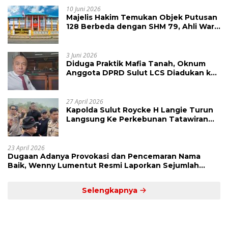
10 Juni 2026
Majelis Hakim Temukan Objek Putusan
128 Berbeda dengan SHM 79, Ahli Waris
Ajukan Banding Atas Putusan PN
Tondano
3 Juni 2026
Diduga Praktik Mafia Tanah, Oknum
Anggota DPRD Sulut LCS Diadukan ke
BK dan MP
27 April 2026
Kapolda Sulut Roycke H Langie Turun
Langsung Ke Perkebunan Tatawiran
Tinjau Polemik Lahan 55 Hektare
23 April 2026
Dugaan Adanya Provokasi dan Pencemaran Nama
Baik, Wenny Lumentut Resmi Laporkan Sejumlah
Bakal Calon Hukum Tua Desa Koha
Selengkapnya