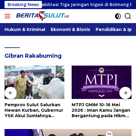
Langsung
habilitasi Tiga Jaringan Irigasi di Bolmong Raya, Haslinda Ro
Breaking News
ke
konten
Hukum & Kriminal
Ekonomi & Bisnis
Pendidikan & Ipt
Gibran Rakabuming
Pemprov Sulut Salurkan
MTPJ GMIM 10-16 Mei
Hewan Kurban, Gubernur
2026 : Iman Kamu Jangan
YSK Akui Jumlahnya
Bergantung pada Hikmat
Disesuaikan Karena
Manusia, Tetapi pada
Kenaikan Harga dan
Kekuatan Allah
Kemampuan Anggaran