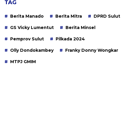
TAG
Berita Manado
Berita Mitra
DPRD Sulut
GS Vicky Lumentut
Berita Minsel
Pemprov Sulut
Pilkada 2024
Olly Dondokambey
Franky Donny Wongkar
MTPJ GMIM