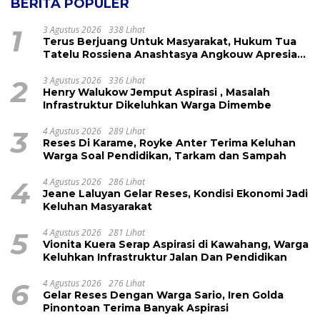
BERITA POPULER
1
3 Agustus 2026
338 Lihat
Terus Berjuang Untuk Masyarakat, Hukum Tua
Tatelu Rossiena Anashtasya Angkouw Apresiasi
Kinerja Anggota DPRD Henry Walukow
2
3 Agustus 2026
336 Lihat
Henry Walukow Jemput Aspirasi , Masalah
Infrastruktur Dikeluhkan Warga Dimembe
3
4 Agustus 2026
289 Lihat
Reses Di Karame, Royke Anter Terima Keluhan
Warga Soal Pendidikan, Tarkam dan Sampah
4
4 Agustus 2026
286 Lihat
Jeane Laluyan Gelar Reses, Kondisi Ekonomi Jadi
Keluhan Masyarakat
5
4 Agustus 2026
281 Lihat
Vionita Kuera Serap Aspirasi di Kawahang, Warga
Keluhkan Infrastruktur Jalan Dan Pendidikan
6
4 Agustus 2026
276 Lihat
Gelar Reses Dengan Warga Sario, Iren Golda
Pinontoan Terima Banyak Aspirasi