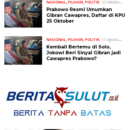
NASIONAL
,
PILIHAN
,
POLITIK
22 Oktober
2023
Prabowo Resmi Umumkan
Gibran Cawapres, Daftar di KPU
25 Oktober
NASIONAL
,
PILIHAN
,
POLITIK
11 Agustus
2023
Kembali Bertemu di Solo,
Jokowi Beri Sinyal Gibran jadi
Cawapres Prabowo?