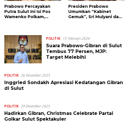
Prabowo Percayakan
Presiden Prabowo
Putra Sulut Ini Isi Pos
Umumkan “Kabinet
Wamenko Polkam,
Gemuk”, Sri Mulyani dan
Berikut 56 Wamen
Tito Tetap, Menko jadi 7
Kabinet Merah Putih
Orang
POLITIK
15 Februari 2024
Suara Prabowo-Gibran di Sulut
Tembus 77 Persen, MJP:
Target Melebihi
POLITIK
26 Desember 2023
Inggried Sondakh Apresiasi Kedatangan Gibran
di Sulut
POLITIK
24 Desember 2023
Hadirkan Gibran, Christmas Celebrate Partai
Golkar Sulut Spektakuler