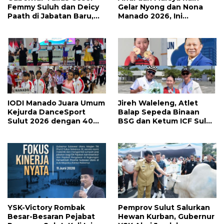
Femmy Suluh dan Deicy
Gelar Nyong dan Nona
Paath di Jabatan Baru,
Manado 2026, Ini
Jahja Rondonuwu
Pemenang Selengkapnya
Promosi jadi Kadis
IODI Manado Juara Umum
Jireh Waleleng, Atlet
Kejurda DanceSport
Balap Sepeda Binaan
Sulut 2026 dengan 40
BSG dan Ketum ICF Sulut
Medali, Mercy Lateka:
Revino Pepah Raih 2
Iven Lebih Besar Sudah
Medali di Jabar
Menanti
YSK-Victory Rombak
Pemprov Sulut Salurkan
Besar-Besaran Pejabat
Hewan Kurban, Gubernur