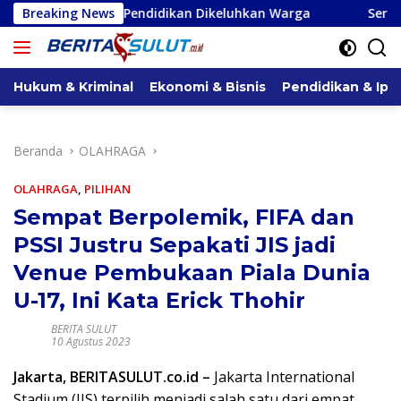
Langsung
 Serta Pendidikan Dikeluhkan Warga
Breaking News
Serap Aspirasi di M
ke
konten
Hukum & Kriminal
Ekonomi & Bisnis
Pendidikan & Ipt
Beranda
OLAHRAGA
OLAHRAGA
,
PILIHAN
Sempat Berpolemik, FIFA dan
PSSI Justru Sepakati JIS jadi
Venue Pembukaan Piala Dunia
U-17, Ini Kata Erick Thohir
BERITA SULUT
10 Agustus 2023
Jakarta, BERITASULUT.co.id –
Jakarta International
Stadium (JIS) terpilih menjadi salah satu dari empat