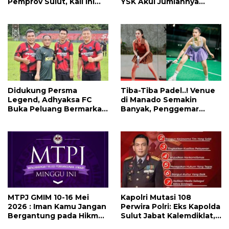
Pemprov Sulut, Kali Ini
YSK Akui Jumlahnya
Ada 134 Jabatan dan Ini
Disesuaikan Karena
Daftarnya
Kenaikan Harga dan
Kemampuan Anggaran
Didukung Persma
Tiba-Tiba Padel..! Venue
Legend, Adhyaksa FC
di Manado Semakin
Buka Peluang Bermarkas
Banyak, Penggemar
di Manado, CEO: Asal
Mayoritas Perempuan
Pemprov Sulut Serius!
MTPJ GMIM 10-16 Mei
Kapolri Mutasi 108
2026 : Iman Kamu Jangan
Perwira Polri: Eks Kapolda
Bergantung pada Hikmat
Sulut Jabat Kalemdiklat,
Manusia, Tetapi pada
9 Kapolda Ikut Diganti,