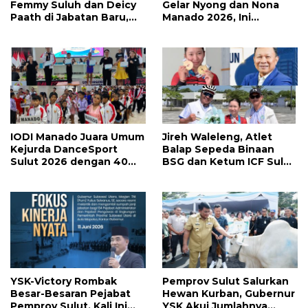
Femmy Suluh dan Deicy
Gelar Nyong dan Nona
Paath di Jabatan Baru,
Manado 2026, Ini
Jahja Rondonuwu
Pemenang Selengkapnya
Promosi jadi Kadis
IODI Manado Juara Umum
Jireh Waleleng, Atlet
Kejurda DanceSport
Balap Sepeda Binaan
Sulut 2026 dengan 40
BSG dan Ketum ICF Sulut
Medali, Mercy Lateka:
Revino Pepah Raih 2
Iven Lebih Besar Sudah
Medali di Jabar
Menanti
YSK-Victory Rombak
Pemprov Sulut Salurkan
Besar-Besaran Pejabat
Hewan Kurban, Gubernur
Pemprov Sulut, Kali Ini
YSK Akui Jumlahnya