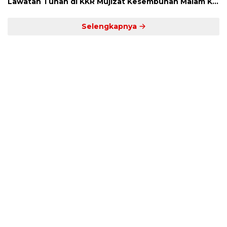
Lawatan Tuhan di KKR Mujizat Kesembuhan Malam Ke
3
Selengkapnya