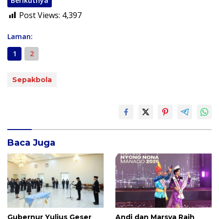
Berikutnya
Post Views:
4,397
Laman:
1
2
Sepakbola
Baca Juga
Gubernur Yulius Geser
Andi dan Marsya Raih