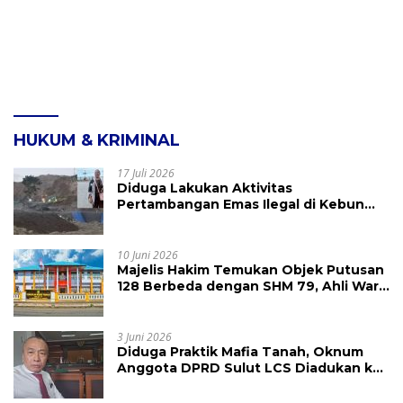
HUKUM & KRIMINAL
17 Juli 2026
Diduga Lakukan Aktivitas
Pertambangan Emas Ilegal di Kebun
Raya Megawati, Kepolisian Didesak
Tangkap Vinni Sondakh
10 Juni 2026
Majelis Hakim Temukan Objek Putusan
128 Berbeda dengan SHM 79, Ahli Waris
Ajukan Banding Atas Putusan PN
Tondano
3 Juni 2026
Diduga Praktik Mafia Tanah, Oknum
Anggota DPRD Sulut LCS Diadukan ke
BK dan MP