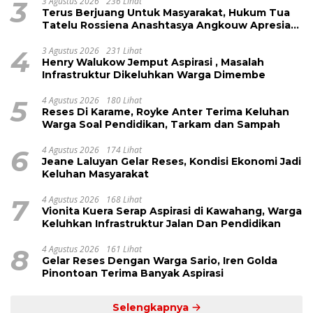
3
3 Agustus 2026
236 Lihat
Terus Berjuang Untuk Masyarakat, Hukum Tua
Tatelu Rossiena Anashtasya Angkouw Apresiasi
Kinerja Anggota DPRD Henry Walukow
4
3 Agustus 2026
231 Lihat
Henry Walukow Jemput Aspirasi , Masalah
Infrastruktur Dikeluhkan Warga Dimembe
5
4 Agustus 2026
180 Lihat
Reses Di Karame, Royke Anter Terima Keluhan
Warga Soal Pendidikan, Tarkam dan Sampah
6
4 Agustus 2026
174 Lihat
Jeane Laluyan Gelar Reses, Kondisi Ekonomi Jadi
Keluhan Masyarakat
7
4 Agustus 2026
168 Lihat
Vionita Kuera Serap Aspirasi di Kawahang, Warga
Keluhkan Infrastruktur Jalan Dan Pendidikan
8
4 Agustus 2026
161 Lihat
Gelar Reses Dengan Warga Sario, Iren Golda
Pinontoan Terima Banyak Aspirasi
Selengkapnya