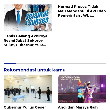
Kekuatan Allah
Berikutnya Daftarnya
Hormati Proses Tidak
Mau Mendahului APH dan
Pemerintah , WL :
Pertemuan Dengan
Warga Ditiadakan
Tahlis Gallang Akhirnya
Resmi Jabat Sekprov
Sulut, Gubernur YSK:
Pemerintahan Harus
Cepat, Tepat, dan
Berdampak
Rekomendasi untuk kamu
Gubernur Yulius Geser
Andi dan Marsya Raih