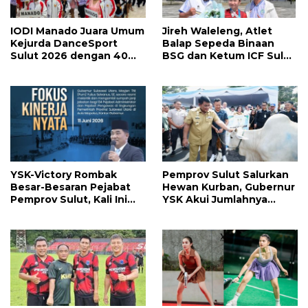
IODI Manado Juara Umum
Jireh Waleleng, Atlet
Kejurda DanceSport
Balap Sepeda Binaan
Sulut 2026 dengan 40
BSG dan Ketum ICF Sulut
Medali, Mercy Lateka:
Revino Pepah Raih 2
Iven Lebih Besar Sudah
Medali di Jabar
Menanti
YSK-Victory Rombak
Pemprov Sulut Salurkan
Besar-Besaran Pejabat
Hewan Kurban, Gubernur
Pemprov Sulut, Kali Ini
YSK Akui Jumlahnya
Ada 134 Jabatan dan Ini
Disesuaikan Karena
Daftarnya
Kenaikan Harga dan
Kemampuan Anggaran