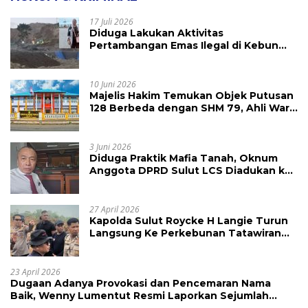
17 Juli 2026
Diduga Lakukan Aktivitas
Pertambangan Emas Ilegal di Kebun
Raya Megawati, Kepolisian Didesak
Tangkap Vinni Sondakh
10 Juni 2026
Majelis Hakim Temukan Objek Putusan
128 Berbeda dengan SHM 79, Ahli Waris
Ajukan Banding Atas Putusan PN
Tondano
3 Juni 2026
Diduga Praktik Mafia Tanah, Oknum
Anggota DPRD Sulut LCS Diadukan ke
BK dan MP
27 April 2026
Kapolda Sulut Roycke H Langie Turun
Langsung Ke Perkebunan Tatawiran
Tinjau Polemik Lahan 55 Hektare
23 April 2026
Dugaan Adanya Provokasi dan Pencemaran Nama
Baik, Wenny Lumentut Resmi Laporkan Sejumlah
Bakal Calon Hukum Tua Desa Koha