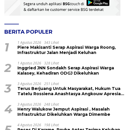
BERITA POPULER
1
1 Agustus 2026
343 Lihat
Piere Makisanti Serap Aspirasi Warga Roong,
Infrastruktur Jalan Menjadi Keluhan
2
1 Agustus 2026
328 Lihat
Inggried JNN Sondakh Serap Aspirasi Warga
Kalasey, Kehadiran ODGJ Dikeluhkan
3
3 Agustus 2026
251 Lihat
Terus Berjuang Untuk Masyarakat, Hukum Tua
Tatelu Rossiena Anashtasya Angkouw Apresiasi
Kinerja Anggota DPRD Henry Walukow
4
3 Agustus 2026
248 Lihat
Henry Walukow Jemput Aspirasi , Masalah
Infrastruktur Dikeluhkan Warga Dimembe
5
4 Agustus 2026
198 Lihat
Reses Di Karame, Royke Anter Terima Keluhan