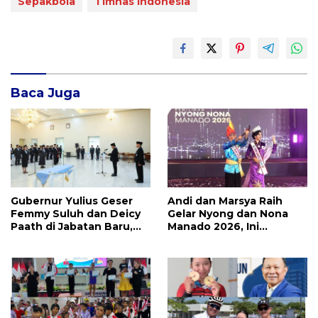
Sepakbola
Timnas Indonesia
Baca Juga
Gubernur Yulius Geser
Andi dan Marsya Raih
Femmy Suluh dan Deicy
Gelar Nyong dan Nona
Paath di Jabatan Baru,
Manado 2026, Ini
Jahja Rondonuwu
Pemenang Selengkapnya
Promosi jadi Kadis