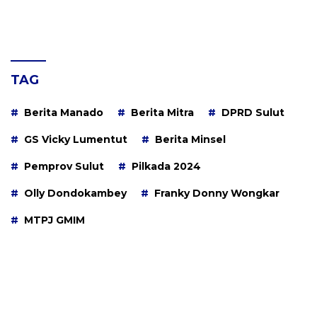
TAG
Berita Manado
Berita Mitra
DPRD Sulut
GS Vicky Lumentut
Berita Minsel
Pemprov Sulut
Pilkada 2024
Olly Dondokambey
Franky Donny Wongkar
MTPJ GMIM