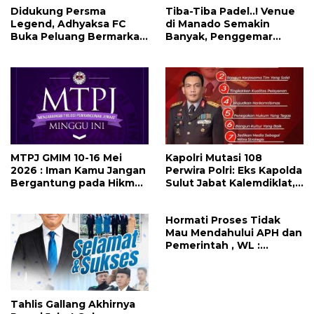
Didukung Persma
Tiba-Tiba Padel..! Venue
Legend, Adhyaksa FC
di Manado Semakin
Buka Peluang Bermarkas
Banyak, Penggemar
di Manado, CEO: Asal
Mayoritas Perempuan
Pemprov Sulut Serius!
MTPJ GMIM 10-16 Mei
Kapolri Mutasi 108
2026 : Iman Kamu Jangan
Perwira Polri: Eks Kapolda
Bergantung pada Hikmat
Sulut Jabat Kalemdiklat,
Manusia, Tetapi pada
9 Kapolda Ikut Diganti,
Kekuatan Allah
Berikutnya Daftarnya
Hormati Proses Tidak
Mau Mendahului APH dan
Pemerintah , WL :
Pertemuan Dengan
Warga Ditiadakan
Tahlis Gallang Akhirnya