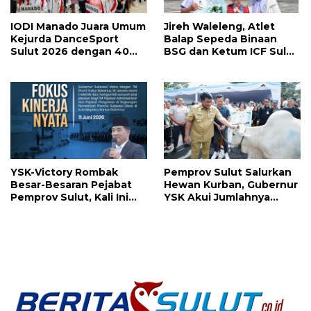
IODI Manado Juara Umum
Jireh Waleleng, Atlet
Kejurda DanceSport
Balap Sepeda Binaan
Sulut 2026 dengan 40
BSG dan Ketum ICF Sulut
Medali, Mercy Lateka:
Revino Pepah Raih 2
Iven Lebih Besar Sudah
Medali di Jabar
Menanti
YSK-Victory Rombak
Pemprov Sulut Salurkan
Besar-Besaran Pejabat
Hewan Kurban, Gubernur
Pemprov Sulut, Kali Ini
YSK Akui Jumlahnya
Ada 134 Jabatan dan Ini
Disesuaikan Karena
Daftarnya
Kenaikan Harga dan
Kemampuan Anggaran