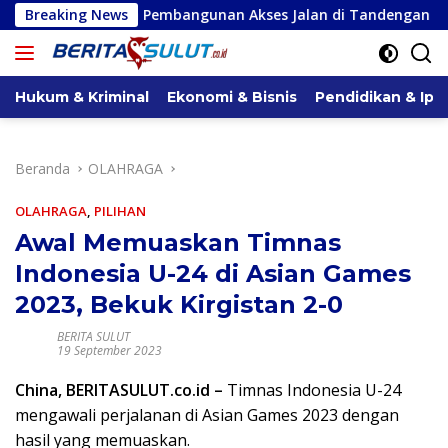
Langsung
n Pembangunan Akses Jalan di Tandengan I
Breaking News
Priscilla C
ke
konten
Hukum & Kriminal
Ekonomi & Bisnis
Pendidikan & Ipt
Beranda
OLAHRAGA
OLAHRAGA
,
PILIHAN
Awal Memuaskan Timnas
Indonesia U-24 di Asian Games
2023, Bekuk Kirgistan 2-0
BERITA SULUT
19 September 2023
China, BERITASULUT.co.id –
Timnas Indonesia U-24
mengawali perjalanan di Asian Games 2023 dengan
hasil yang memuaskan.