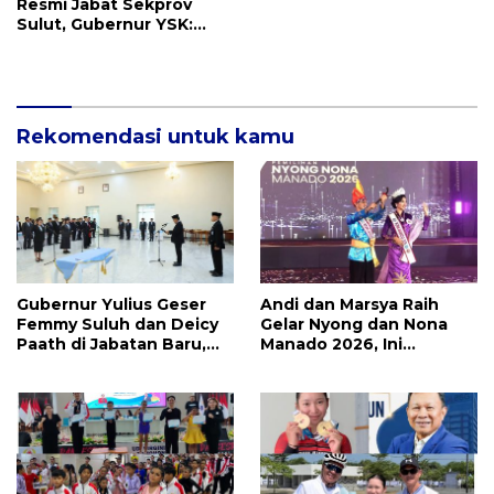
Resmi Jabat Sekprov
Sulut, Gubernur YSK:
Pemerintahan Harus
Cepat, Tepat, dan
Berdampak
Rekomendasi untuk kamu
Gubernur Yulius Geser
Andi dan Marsya Raih
Femmy Suluh dan Deicy
Gelar Nyong dan Nona
Paath di Jabatan Baru,
Manado 2026, Ini
Jahja Rondonuwu
Pemenang Selengkapnya
Promosi jadi Kadis