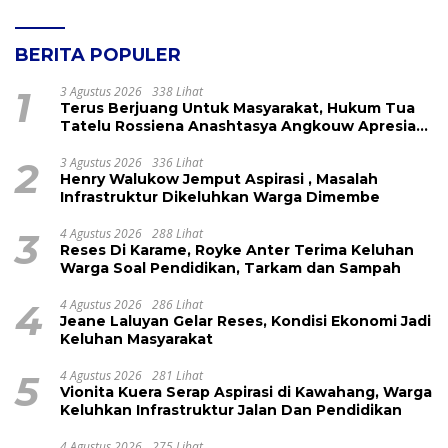
BERITA POPULER
1
3 Agustus 2026
338 Lihat
Terus Berjuang Untuk Masyarakat, Hukum Tua
Tatelu Rossiena Anashtasya Angkouw Apresiasi
Kinerja Anggota DPRD Henry Walukow
2
3 Agustus 2026
336 Lihat
Henry Walukow Jemput Aspirasi , Masalah
Infrastruktur Dikeluhkan Warga Dimembe
3
4 Agustus 2026
288 Lihat
Reses Di Karame, Royke Anter Terima Keluhan
Warga Soal Pendidikan, Tarkam dan Sampah
4
4 Agustus 2026
286 Lihat
Jeane Laluyan Gelar Reses, Kondisi Ekonomi Jadi
Keluhan Masyarakat
5
4 Agustus 2026
281 Lihat
Vionita Kuera Serap Aspirasi di Kawahang, Warga
Keluhkan Infrastruktur Jalan Dan Pendidikan
4 Agustus 2026
275 Lihat