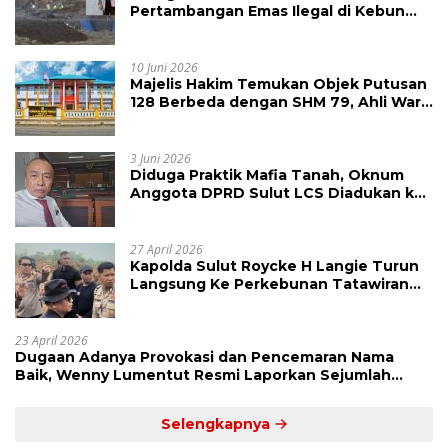
Pertambangan Emas Ilegal di Kebun
Raya Megawati, Kepolisian Didesak
Tangkap Vinni Sondakh
10 Juni 2026
Majelis Hakim Temukan Objek Putusan
128 Berbeda dengan SHM 79, Ahli Waris
Ajukan Banding Atas Putusan PN
Tondano
3 Juni 2026
Diduga Praktik Mafia Tanah, Oknum
Anggota DPRD Sulut LCS Diadukan ke
BK dan MP
27 April 2026
Kapolda Sulut Roycke H Langie Turun
Langsung Ke Perkebunan Tatawiran
Tinjau Polemik Lahan 55 Hektare
23 April 2026
Dugaan Adanya Provokasi dan Pencemaran Nama
Baik, Wenny Lumentut Resmi Laporkan Sejumlah
Bakal Calon Hukum Tua Desa Koha
Selengkapnya