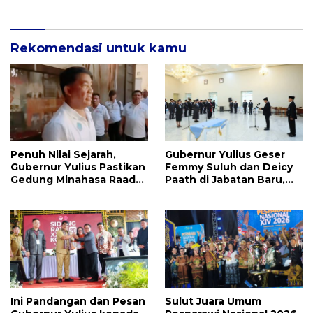
Kekayaan Besar
Rekomendasi untuk kamu
Penuh Nilai Sejarah,
Gubernur Yulius Geser
Gubernur Yulius Pastikan
Femmy Suluh dan Deicy
Gedung Minahasa Raad
Paath di Jabatan Baru,
Segera Direvitalisasi
Jahja Rondonuwu
Promosi jadi Kadis
Ini Pandangan dan Pesan
Sulut Juara Umum