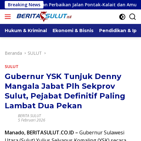
Langsung
kan Perbaikan Jalan Pontak-Kalait dan Amurang-Ratahan
Breaking News
ke
konten
Hukum & Kriminal
Ekonomi & Bisnis
Pendidikan & Ipt
Beranda
SULUT
SULUT
Gubernur YSK Tunjuk Denny
Mangala Jabat Plh Sekprov
Sulut, Pejabat Definitif Paling
Lambat Dua Pekan
BERITA SULUT
5 Februari 2026
Manado, BERITASULUT.CO.ID –
Gubernur Sulawesi
Utara (Sulut) Yulius Selvanus Komaling (YSK) secara