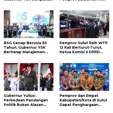
Ini
Ada 134 Jabatan dan Ini
Daftarnya
BSG Genap Berusia 65
Pemprov Sulut Raih WTP
Tahun, Gubernur YSK
12 Kali Berturut-Turut,
Berharap Manajemen
Ketua Komisi II DPRD
Terus Berinovasi dan
Sulut Inggried JNN
Ekspansi Bisnis
Sondakh Sebut Ini
Prestasi Yang
Membanggakan
Gubernur Yulius:
Pemprov dan Empat
Perbedaan Pandangan
Kabupaten/Kota di Sulut
Politik Bukan Alasan
Dapat Penghargaan
Perpecahan, Tapi
Nasional Atas Prestasi Ini