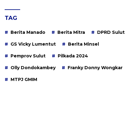
TAG
Berita Manado
Berita Mitra
DPRD Sulut
GS Vicky Lumentut
Berita Minsel
Pemprov Sulut
Pilkada 2024
Olly Dondokambey
Franky Donny Wongkar
MTPJ GMIM