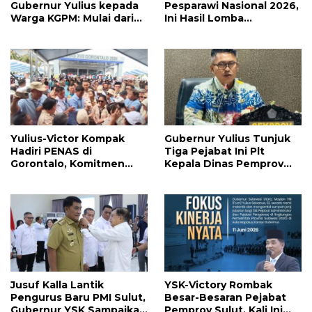
Gubernur Yulius kepada
Pesparawi Nasional 2026,
Warga KGPM: Mulai dari
Ini Hasil Lomba
Pergantian Pengurus
Selengkapnya
Hingga Politik Praktis
Yulius-Victor Kompak
Gubernur Yulius Tunjuk
Hadiri PENAS di
Tiga Pejabat Ini Plt
Gorontalo, Komitmen
Kepala Dinas Pemprov
Pemprov Sulut Dukung
Sulut, Ada yang
Program Ketahanan
Menyusul?
Pangan Presiden
Prabowo
Jusuf Kalla Lantik
YSK-Victory Rombak
Pengurus Baru PMI Sulut,
Besar-Besaran Pejabat
Gubernur YSK Sampaikan
Pemprov Sulut, Kali Ini