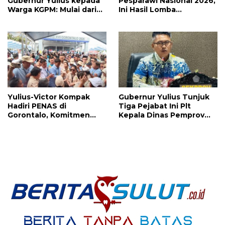
Gubernur Yulius kepada
Pesparawi Nasional 2026,
Warga KGPM: Mulai dari
Ini Hasil Lomba
Pergantian Pengurus
Selengkapnya
Hingga Politik Praktis
Yulius-Victor Kompak
Gubernur Yulius Tunjuk
Hadiri PENAS di
Tiga Pejabat Ini Plt
Gorontalo, Komitmen
Kepala Dinas Pemprov
Pemprov Sulut Dukung
Sulut, Ada yang
Program Ketahanan
Menyusul?
Pangan Presiden
Prabowo