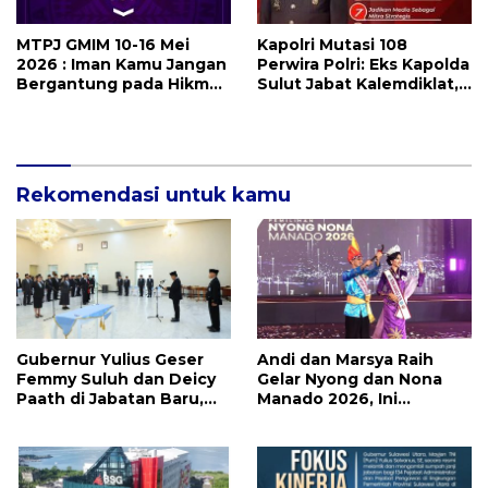
MTPJ GMIM 10-16 Mei
Kapolri Mutasi 108
2026 : Iman Kamu Jangan
Perwira Polri: Eks Kapolda
Bergantung pada Hikmat
Sulut Jabat Kalemdiklat,
Manusia, Tetapi pada
9 Kapolda Ikut Diganti,
Kekuatan Allah
Berikutnya Daftarnya
Rekomendasi untuk kamu
Gubernur Yulius Geser
Andi dan Marsya Raih
Femmy Suluh dan Deicy
Gelar Nyong dan Nona
Paath di Jabatan Baru,
Manado 2026, Ini
Jahja Rondonuwu
Pemenang Selengkapnya
Promosi jadi Kadis