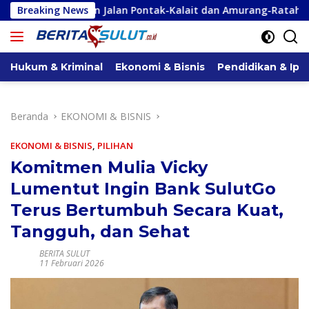
Langsung
n Jalan Pontak-Kalait dan Amurang-Ratahan
Breaking News
PUPR Angga
ke
konten
Hukum & Kriminal
Ekonomi & Bisnis
Pendidikan & Ipt
Beranda
EKONOMI & BISNIS
EKONOMI & BISNIS
,
PILIHAN
Komitmen Mulia Vicky
Lumentut Ingin Bank SulutGo
Terus Bertumbuh Secara Kuat,
Tangguh, dan Sehat
BERITA SULUT
11 Februari 2026