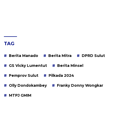
TAG
Berita Manado
Berita Mitra
DPRD Sulut
GS Vicky Lumentut
Berita Minsel
Pemprov Sulut
Pilkada 2024
Olly Dondokambey
Franky Donny Wongkar
MTPJ GMIM