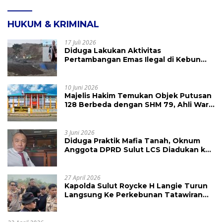
HUKUM & KRIMINAL
17 Juli 2026
Diduga Lakukan Aktivitas
Pertambangan Emas Ilegal di Kebun
Raya Megawati, Kepolisian Didesak
Tangkap Vinni Sondakh
10 Juni 2026
Majelis Hakim Temukan Objek Putusan
128 Berbeda dengan SHM 79, Ahli Waris
Ajukan Banding Atas Putusan PN
Tondano
3 Juni 2026
Diduga Praktik Mafia Tanah, Oknum
Anggota DPRD Sulut LCS Diadukan ke
BK dan MP
27 April 2026
Kapolda Sulut Roycke H Langie Turun
Langsung Ke Perkebunan Tatawiran
Tinjau Polemik Lahan 55 Hektare