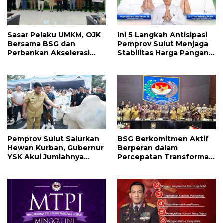
Sasar Pelaku UMKM, OJK
Ini 5 Langkah Antisipasi
Bersama BSG dan
Pemprov Sulut Menjaga
Perbankan Akselerasi
Stabilitas Harga Pangan
GENCARKAN di Tondano
Jelang Idul Adha 1447 H
Pemprov Sulut Salurkan
BSG Berkomitmen Aktif
Hewan Kurban, Gubernur
Berperan dalam
YSK Akui Jumlahnya
Percepatan Transformasi
Disesuaikan Karena
Digital Keuangan
Kenaikan Harga dan
Pemerintah Daerah
Kemampuan Anggaran