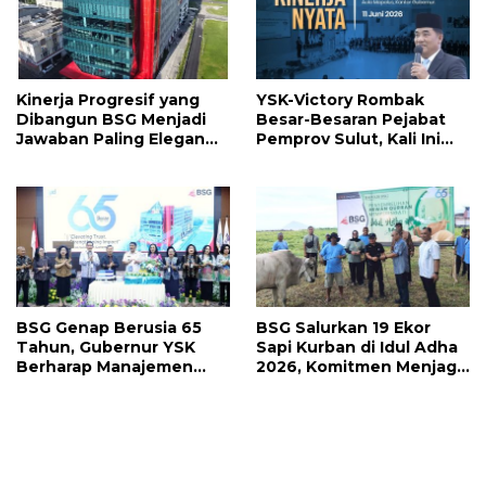
Kinerja Progresif yang
YSK-Victory Rombak
Dibangun BSG Menjadi
Besar-Besaran Pejabat
Jawaban Paling Elegan
Pemprov Sulut, Kali Ini
Atas Segala Kebisingan
Ada 134 Jabatan dan Ini
Isu
Daftarnya
BSG Genap Berusia 65
BSG Salurkan 19 Ekor
Tahun, Gubernur YSK
Sapi Kurban di Idul Adha
Berharap Manajemen
2026, Komitmen Menjaga
Terus Berinovasi dan
Tradisi Berbagi
Ekspansi Bisnis