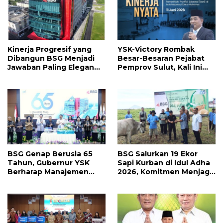
Kinerja Progresif yang
YSK-Victory Rombak
Dibangun BSG Menjadi
Besar-Besaran Pejabat
Jawaban Paling Elegan
Pemprov Sulut, Kali Ini
Atas Segala Kebisingan
Ada 134 Jabatan dan Ini
Isu
Daftarnya
BSG Genap Berusia 65
BSG Salurkan 19 Ekor
Tahun, Gubernur YSK
Sapi Kurban di Idul Adha
Berharap Manajemen
2026, Komitmen Menjaga
Terus Berinovasi dan
Tradisi Berbagi
Ekspansi Bisnis