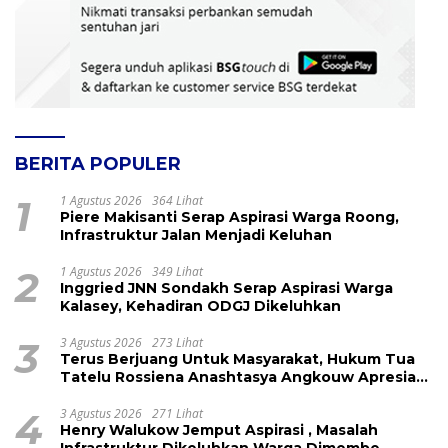
BERITA POPULER
1
1 Agustus 2026
364 Lihat
Piere Makisanti Serap Aspirasi Warga Roong,
Infrastruktur Jalan Menjadi Keluhan
2
1 Agustus 2026
349 Lihat
Inggried JNN Sondakh Serap Aspirasi Warga
Kalasey, Kehadiran ODGJ Dikeluhkan
3
3 Agustus 2026
273 Lihat
Terus Berjuang Untuk Masyarakat, Hukum Tua
Tatelu Rossiena Anashtasya Angkouw Apresiasi
Kinerja Anggota DPRD Henry Walukow
4
3 Agustus 2026
271 Lihat
Henry Walukow Jemput Aspirasi , Masalah