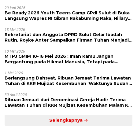
29 Juni 2026
Be Ready 2026 Youth Teens Camp GPdI Sulut di Buka
Langsung Wapres RI Gibran Rakabuming Raka, Hillary
Julia Tuwo Beri Apresiasi Tinggi
18 Mei 2026
Sekretariat dan Anggota DPRD Sulut Gelar Ibadah
Rutin, Royke Anter Sampaikan Firman Tuhan Menjadi
Alarm dan Pengingat
10 Mei 2026
MTPJ GMIM 10-16 Mei 2026 : Iman Kamu Jangan
Bergantung pada Hikmat Manusia, Tetapi pada
Kekuatan Allah
1 Mei 2026
Berlangsung Dahsyat, Ribuan Jemaat Terima Lawatan
Tuhan di KKR Mujizat Kesembuhan ‘Waktunya Sudah
Dekat’
30 April 2026
Ribuan Jemaat dari Denominasi Gereja Hadir Terima
Lawatan Tuhan di KKR Mujizat Kesembuhan Malam Ke
3
Selengkapnya