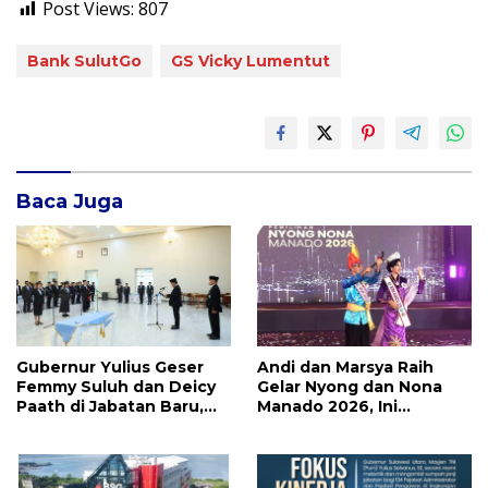
Post Views:
807
Bank SulutGo
GS Vicky Lumentut
Baca Juga
Gubernur Yulius Geser
Andi dan Marsya Raih
Femmy Suluh dan Deicy
Gelar Nyong dan Nona
Paath di Jabatan Baru,
Manado 2026, Ini
Jahja Rondonuwu
Pemenang Selengkapnya
Promosi jadi Kadis