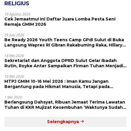
RELIGIUS
10 Agustus 2026
Cek Jemaatmu! Ini Daftar Juara Lomba Pesta Seni
Remaja GMIM 2026
29 Juni 2026
Be Ready 2026 Youth Teens Camp GPdI Sulut di Buka
Langsung Wapres RI Gibran Rakabuming Raka, Hillary
Julia Tuwo Beri Apresiasi Tinggi
18 Mei 2026
Sekretariat dan Anggota DPRD Sulut Gelar Ibadah
Rutin, Royke Anter Sampaikan Firman Tuhan Menjadi
Alarm dan Pengingat
10 Mei 2026
MTPJ GMIM 10-16 Mei 2026 : Iman Kamu Jangan
Bergantung pada Hikmat Manusia, Tetapi pada
Kekuatan Allah
1 Mei 2026
Berlangsung Dahsyat, Ribuan Jemaat Terima Lawatan
Tuhan di KKR Mujizat Kesembuhan ‘Waktunya Sudah
Dekat’
Selengkapnya