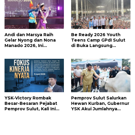
Andi dan Marsya Raih
Be Ready 2026 Youth
Gelar Nyong dan Nona
Teens Camp GPdI Sulut
Manado 2026, Ini
di Buka Langsung
Pemenang Selengkapnya
Wapres RI Gibran
Rakabuming Raka, Hillary
Julia Tuwo Beri Apresiasi
Tinggi
YSK-Victory Rombak
Pemprov Sulut Salurkan
Besar-Besaran Pejabat
Hewan Kurban, Gubernur
Pemprov Sulut, Kali Ini
YSK Akui Jumlahnya
Ada 134 Jabatan dan Ini
Disesuaikan Karena
Daftarnya
Kenaikan Harga dan
Kemampuan Anggaran