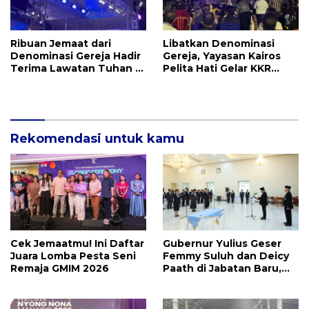
Ribuan Jemaat dari
Libatkan Denominasi
Denominasi Gereja Hadir
Gereja, Yayasan Kairos
Terima Lawatan Tuhan di
Pelita Hati Gelar KKR
KKR Mujizat Kesembuhan
Mujizat Kesembuhan
Malam Ke 3
Rekomendasi untuk kamu
Cek Jemaatmu! Ini Daftar
Gubernur Yulius Geser
Juara Lomba Pesta Seni
Femmy Suluh dan Deicy
Remaja GMIM 2026
Paath di Jabatan Baru,
Jahja Rondonuwu
Promosi jadi Kadis