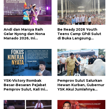
Andi dan Marsya Raih
Be Ready 2026 Youth
Gelar Nyong dan Nona
Teens Camp GPdI Sulut
Manado 2026, Ini
di Buka Langsung
Pemenang Selengkapnya
Wapres RI Gibran
Rakabuming Raka, Hillary
Julia Tuwo Beri Apresiasi
Tinggi
YSK-Victory Rombak
Pemprov Sulut Salurkan
Besar-Besaran Pejabat
Hewan Kurban, Gubernur
Pemprov Sulut, Kali Ini
YSK Akui Jumlahnya
Ada 134 Jabatan dan Ini
Disesuaikan Karena
Daftarnya
Kenaikan Harga dan
Kemampuan Anggaran