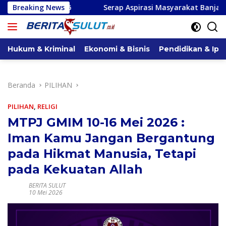
Langsung
26
Breaking News
Serap Aspirasi Masyarakat Banjar Buana Kerta Desa
ke
konten
Hukum & Kriminal
Ekonomi & Bisnis
Pendidikan & Ipt
Beranda
PILIHAN
PILIHAN
,
RELIGI
MTPJ GMIM 10-16 Mei 2026 :
Iman Kamu Jangan Bergantung
pada Hikmat Manusia, Tetapi
pada Kekuatan Allah
BERITA SULUT
10 Mei 2026