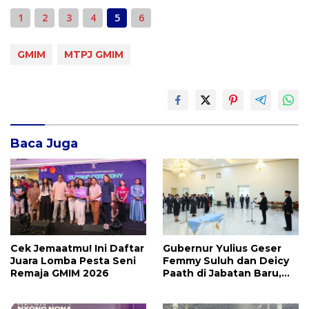
1
2
3
4
5
6
GMIM
MTPJ GMIM
Baca Juga
Cek Jemaatmu! Ini Daftar
Gubernur Yulius Geser
Juara Lomba Pesta Seni
Femmy Suluh dan Deicy
Remaja GMIM 2026
Paath di Jabatan Baru,
Jahja Rondonuwu
Promosi jadi Kadis