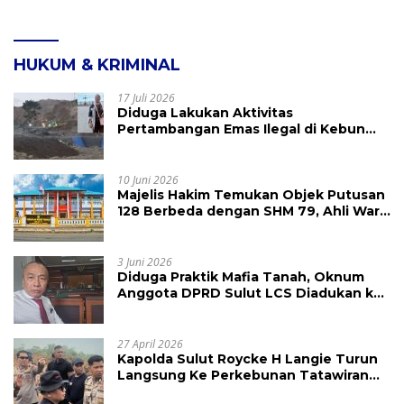
HUKUM & KRIMINAL
17 Juli 2026
Diduga Lakukan Aktivitas
Pertambangan Emas Ilegal di Kebun
Raya Megawati, Kepolisian Didesak
Tangkap Vinni Sondakh
10 Juni 2026
Majelis Hakim Temukan Objek Putusan
128 Berbeda dengan SHM 79, Ahli Waris
Ajukan Banding Atas Putusan PN
Tondano
3 Juni 2026
Diduga Praktik Mafia Tanah, Oknum
Anggota DPRD Sulut LCS Diadukan ke
BK dan MP
27 April 2026
Kapolda Sulut Roycke H Langie Turun
Langsung Ke Perkebunan Tatawiran
Tinjau Polemik Lahan 55 Hektare