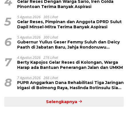
4
Gelar Reses Dengan Warga Sario, Iren Golda
Pinontoan Terima Banyak Aspirasi
5
5 Agustus 2026
305 Lihat
Gelar Reses, Pimpinan dan Anggota DPRD Sulut
Dapil Minsel-Mitra Terima Banyak Aspirasi
6
5 Agustus 2026
300 Lihat
Gubernur Yulius Geser Femmy Suluh dan Deicy
Paath di Jabatan Baru, Jahja Rondonuwu
Promosi jadi Kadis
7
4 Agustus 2026
276 Lihat
Berty Kapojos Gelar Reses di Kolongan, Warga
Harap ada Bantuan Penerangan Jalan dan UMKM
8
7 Agustus 2026
266 Lihat
PUPR Anggarkan Dana Rehabilitasi Tiga Jaringan
Irigasi di Bolmong Raya, Haslinda Rotinsulu Siap
Kawal
Selengkapnya