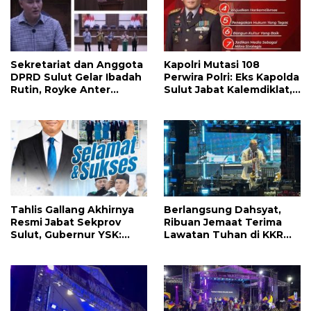
Sekretariat dan Anggota
Kapolri Mutasi 108
DPRD Sulut Gelar Ibadah
Perwira Polri: Eks Kapolda
Rutin, Royke Anter
Sulut Jabat Kalemdiklat,
Sampaikan Firman Tuhan
9 Kapolda Ikut Diganti,
Menjadi Alarm dan
Berikutnya Daftarnya
Pengingat
Tahlis Gallang Akhirnya
Berlangsung Dahsyat,
Resmi Jabat Sekprov
Ribuan Jemaat Terima
Sulut, Gubernur YSK:
Lawatan Tuhan di KKR
Pemerintahan Harus
Mujizat Kesembuhan
Cepat, Tepat, dan
‘Waktunya Sudah Dekat’
Berdampak