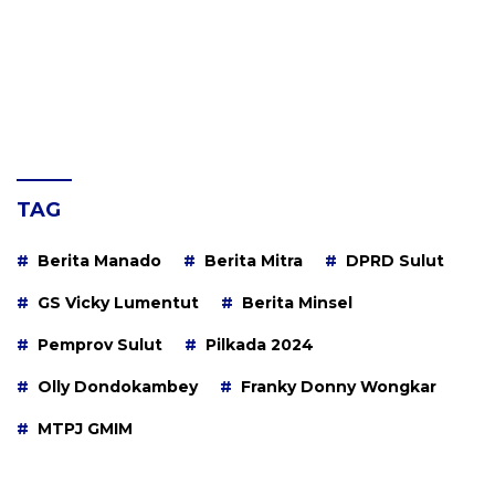
TAG
Berita Manado
Berita Mitra
DPRD Sulut
GS Vicky Lumentut
Berita Minsel
Pemprov Sulut
Pilkada 2024
Olly Dondokambey
Franky Donny Wongkar
MTPJ GMIM